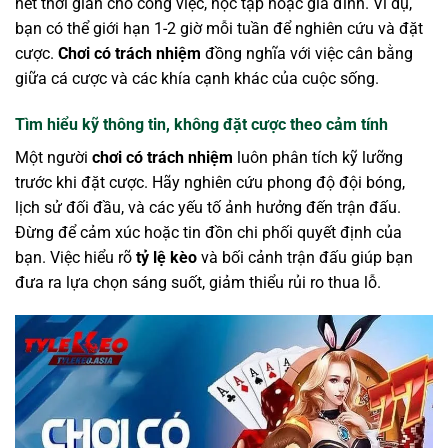
hết thời gian cho công việc, học tập hoặc gia đình. Ví dụ,
bạn có thể giới hạn 1-2 giờ mỗi tuần để nghiên cứu và đặt
cược.
Chơi có trách nhiệm
đồng nghĩa với việc cân bằng
giữa cá cược và các khía cạnh khác của cuộc sống.
Tìm hiểu kỹ thông tin, không đặt cược theo cảm tính
Một người
chơi có trách nhiệm
luôn phân tích kỹ lưỡng
trước khi đặt cược. Hãy nghiên cứu phong độ đội bóng,
lịch sử đối đầu, và các yếu tố ảnh hưởng đến trận đấu.
Đừng để cảm xúc hoặc tin đồn chi phối quyết định của
bạn. Việc hiểu rõ
tỷ lệ kèo
và bối cảnh trận đấu giúp bạn
đưa ra lựa chọn sáng suốt, giảm thiểu rủi ro thua lỗ.