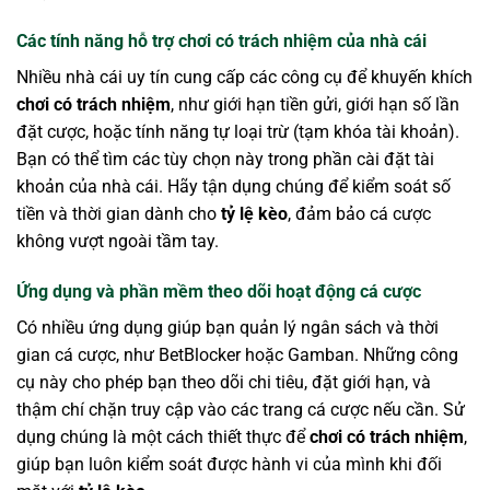
Các tính năng hỗ trợ chơi có trách nhiệm của nhà cái
Nhiều nhà cái uy tín cung cấp các công cụ để khuyến khích
chơi có trách nhiệm
, như giới hạn tiền gửi, giới hạn số lần
đặt cược, hoặc tính năng tự loại trừ (tạm khóa tài khoản).
Bạn có thể tìm các tùy chọn này trong phần cài đặt tài
khoản của nhà cái. Hãy tận dụng chúng để kiểm soát số
tiền và thời gian dành cho
tỷ lệ kèo
, đảm bảo cá cược
không vượt ngoài tầm tay.
Ứng dụng và phần mềm theo dõi hoạt động cá cược
Có nhiều ứng dụng giúp bạn quản lý ngân sách và thời
gian cá cược, như BetBlocker hoặc Gamban. Những công
cụ này cho phép bạn theo dõi chi tiêu, đặt giới hạn, và
thậm chí chặn truy cập vào các trang cá cược nếu cần. Sử
dụng chúng là một cách thiết thực để
chơi có trách nhiệm
,
giúp bạn luôn kiểm soát được hành vi của mình khi đối