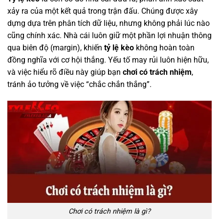
xảy ra của một kết quả trong trận đấu. Chúng được xây
dựng dựa trên phân tích dữ liệu, nhưng không phải lúc nào
cũng chính xác. Nhà cái luôn giữ một phần lợi nhuận thông
qua biên độ (margin), khiến
tỷ lệ kèo
không hoàn toàn
đồng nghĩa với cơ hội thắng. Yếu tố may rủi luôn hiện hữu,
và việc hiểu rõ điều này giúp bạn
chơi có trách nhiệm
,
tránh ảo tưởng về việc “chắc chắn thắng”.
Chơi có trách nhiệm là gì?