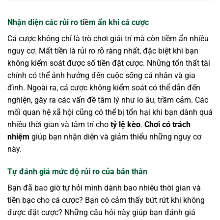
Nhận diện các rủi ro tiềm ẩn khi cá cược
Cá cược không chỉ là trò chơi giải trí mà còn tiềm ẩn nhiều
nguy cơ. Mất tiền là rủi ro rõ ràng nhất, đặc biệt khi bạn
không kiểm soát được số tiền đặt cược. Những tổn thất tài
chính có thể ảnh hưởng đến cuộc sống cá nhân và gia
đình. Ngoài ra, cá cược không kiểm soát có thể dẫn đến
nghiện, gây ra các vấn đề tâm lý như lo âu, trầm cảm. Các
mối quan hệ xã hội cũng có thể bị tổn hại khi bạn dành quá
nhiều thời gian và tâm trí cho
tỷ lệ kèo
.
Chơi có trách
nhiệm
giúp bạn nhận diện và giảm thiểu những nguy cơ
này.
Tự đánh giá mức độ rủi ro của bản thân
Bạn đã bao giờ tự hỏi mình dành bao nhiêu thời gian và
tiền bạc cho cá cược? Bạn có cảm thấy bứt rứt khi không
được đặt cược? Những câu hỏi này giúp bạn đánh giá