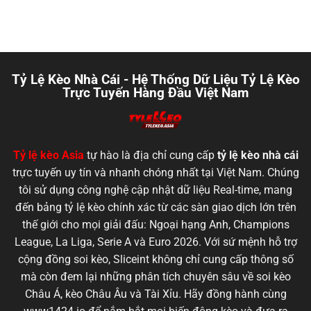
Tỷ Lệ Kèo Nhà Cái - Hệ Thống Dữ Liệu Tỷ Lệ Kèo
Trực Tuyến Hàng Đầu Việt Nam
Tỷ lệ kèo
Asia
tự hào là địa chỉ cung cấp
tỷ lệ kèo nhà cái
trực tuyến uy tín và nhanh chóng nhất tại Việt Nam. Chúng
tôi sử dụng công nghệ cập nhật dữ liệu Real-time, mang
đến bảng tỷ lệ kèo chính xác từ các sàn giao dịch lớn trên
thế giới cho mọi giải đấu: Ngoại hạng Anh, Champions
League, La Liga, Serie A và Euro 2026. Với sứ mệnh hỗ trợ
cộng đồng soi kèo, Sliceint không chỉ cung cấp thông số
mà còn đem lại những phân tích chuyên sâu về soi kèo
Châu Á, kèo Châu Âu và Tài Xỉu. Hãy đồng hành cùng