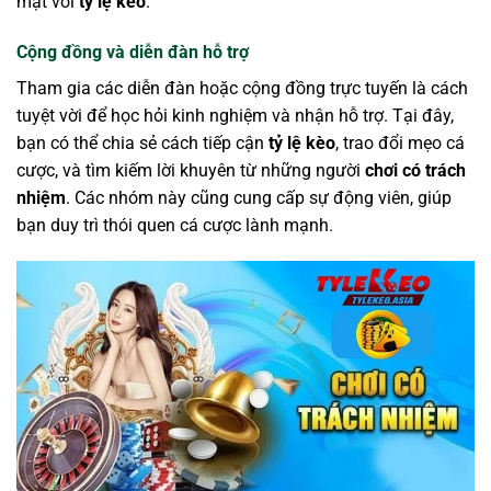
mặt với
tỷ lệ kèo
.
Cộng đồng và diễn đàn hỗ trợ
Tham gia các diễn đàn hoặc cộng đồng trực tuyến là cách
tuyệt vời để học hỏi kinh nghiệm và nhận hỗ trợ. Tại đây,
bạn có thể chia sẻ cách tiếp cận
tỷ lệ kèo
, trao đổi mẹo cá
cược, và tìm kiếm lời khuyên từ những người
chơi có trách
nhiệm
. Các nhóm này cũng cung cấp sự động viên, giúp
bạn duy trì thói quen cá cược lành mạnh.