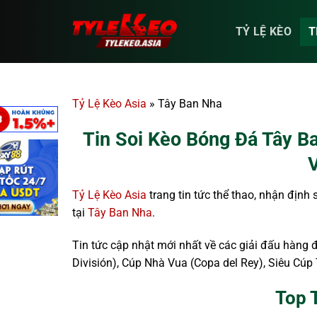
Bỏ
qua
TỶ LỆ KÈO
T
nội
dung
Tỷ Lệ Kèo Asia
»
Tây Ban Nha
Tin Soi Kèo Bóng Đá Tây B
Tỷ Lệ Kèo Asia
trang tin tức thể thao, nhận địn
tại
Tây Ban Nha
.
Tin tức cập nhật mới nhất về các giải đấu hàng
División), Cúp Nhà Vua (Copa del Rey), Siêu Cú
Top 