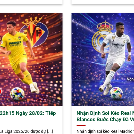
l 22h15 Ngày 28/02: Tiếp
Nhận Định Soi Kèo Real
Blancos Bước Chạy Đà V
 La Liga 2025/26 được dự [...]
Nhận định soi kèo Real Madri