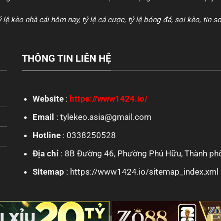
 tỷ lệ kèo nhà cái hôm nay, tỷ lệ cá cược, tỷ lệ bóng đá, soi kèo, tin s
THÔNG TIN LIÊN HỆ
Website
:
https://www1424.io/
Email
:
tylekeo.asia@gmail.com
Hotline
: 0338250528
Địa chỉ
: 8B Đường 46, Phường Phú Hữu, Thành phố
Sitemap
: https://www1424.io/sitemap_index.xml