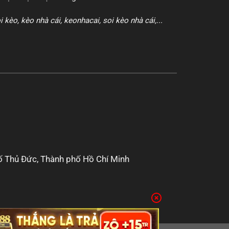
oi kèo, kèo nhà cái, keonhacai, soi kèo nhà cái,...
 Thủ Đức, Thành phố Hồ Chí Minh