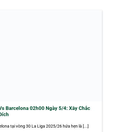
 Vs Barcelona 02h00 Ngày 5/4: Xây Chắc
Đích
elona tại vòng 30 La Liga 2025/26 hứa hẹn là [...]