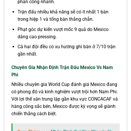
phản công nhanh.
Trận đấu nhiều khả năng sẽ có ít nhất 1 bàn
trong hiệp 1 và tổng bàn thắng chẵn.
Phạt góc dự kiến vượt mốc 9 quả do Mexico
dâng cao pressing.
Cả hai đội đều có xu hướng ghi bàn ở 7/10 trận
gần nhất.
Chuyên Gia Nhận Định Trận Đấu Mexico Vs Nam
Phi
Nhiều chuyên gia World Cup đánh giá Mexico đang
có phong độ và kinh nghiệm vượt trội hơn Nam Phi.
Với lợi thế sân trung lập gần khu vực CONCACAF và
hàng công sắc bén, Mexico được kỳ vọng sẽ giành
chiến thắng cách biệt.