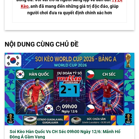
Kèo
, anh đã mang đến những giá trị độc đáo, giúp
người chơi đưa ra quyết định chính xác hơn
NỘI DUNG CÙNG CHỦ ĐỀ
Soi Kèo Hàn Quốc Vs CH Séc 09h00 Ngày 12/6: Mãnh Hổ
Đông Á Gầm Vang