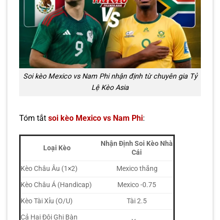
Soi kèo Mexico vs Nam Phi nhận định từ chuyên gia Tỷ
Lệ Kèo Asia
Tóm tắt
soi kèo Mexico vs Nam Phi
:
Nhận Định Soi Kèo Nhà
Loại Kèo
Cái
Kèo Châu Âu (1×2)
Mexico thắng
Kèo Châu Á (Handicap)
Mexico -0.75
Kèo Tài Xỉu (O/U)
Tài 2.5
Cả Hai Đội Ghi Bàn