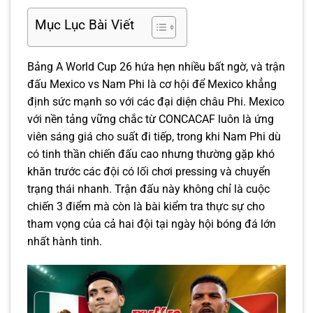
Mục Lục Bài Viết
Bảng A World Cup 26 hứa hẹn nhiều bất ngờ, và trận
đấu Mexico vs Nam Phi là cơ hội để Mexico khẳng
định sức mạnh so với các đại diện châu Phi. Mexico
với nền tảng vững chắc từ CONCACAF luôn là ứng
viên sáng giá cho suất đi tiếp, trong khi Nam Phi dù
có tinh thần chiến đấu cao nhưng thường gặp khó
khăn trước các đội có lối chơi pressing và chuyển
trạng thái nhanh. Trận đấu này không chỉ là cuộc
chiến 3 điểm mà còn là bài kiểm tra thực sự cho
tham vọng của cả hai đội tại ngày hội bóng đá lớn
nhất hành tinh.