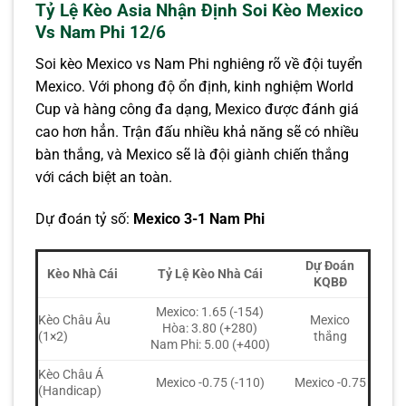
Tỷ Lệ Kèo Asia Nhận Định Soi Kèo Mexico
Vs Nam Phi 12/6
Soi kèo Mexico vs Nam Phi nghiêng rõ về đội tuyển
Mexico. Với phong độ ổn định, kinh nghiệm World
Cup và hàng công đa dạng, Mexico được đánh giá
cao hơn hẳn. Trận đấu nhiều khả năng sẽ có nhiều
bàn thắng, và Mexico sẽ là đội giành chiến thắng
với cách biệt an toàn.
Dự đoán tỷ số:
Mexico 3-1 Nam Phi
Dự Đoán
Kèo Nhà Cái
Tỷ Lệ Kèo Nhà Cái
KQBĐ
Mexico: 1.65 (-154)
Kèo Châu Âu
Mexico
Hòa: 3.80 (+280)
(1×2)
thắng
Nam Phi: 5.00 (+400)
Kèo Châu Á
Mexico -0.75 (-110)
Mexico -0.75
(Handicap)