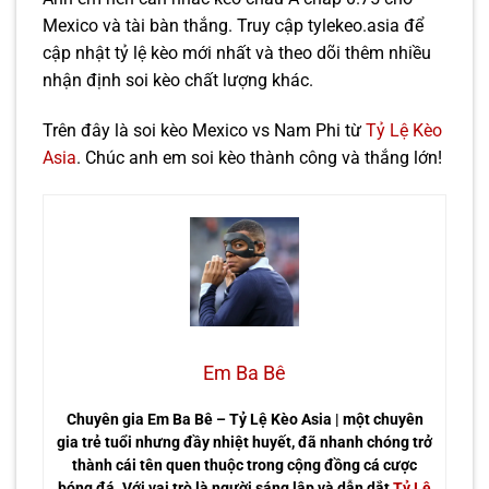
Mexico và tài bàn thắng. Truy cập tylekeo.asia để
cập nhật tỷ lệ kèo mới nhất và theo dõi thêm nhiều
nhận định soi kèo chất lượng khác.
Trên đây là soi kèo Mexico vs Nam Phi từ
Tỷ Lệ Kèo
Asia
. Chúc anh em soi kèo thành công và thắng lớn!
Em Ba Bê
Chuyên gia Em Ba Bê – Tỷ Lệ Kèo Asia | một chuyên
gia trẻ tuổi nhưng đầy nhiệt huyết, đã nhanh chóng trở
thành cái tên quen thuộc trong cộng đồng cá cược
bóng đá. Với vai trò là người sáng lập và dẫn dắt
Tỷ Lệ