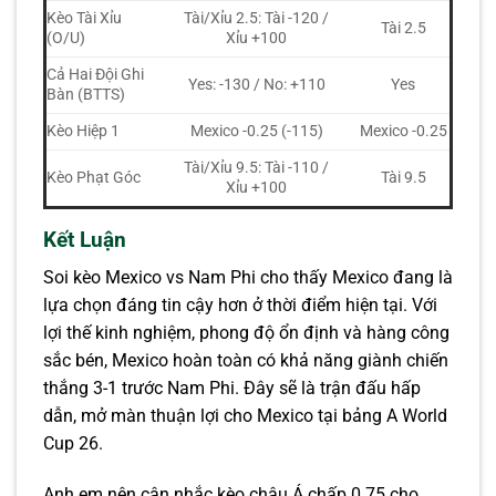
Kèo Tài Xỉu
Tài/Xỉu 2.5: Tài -120 /
Tài 2.5
(O/U)
Xỉu +100
Cả Hai Đội Ghi
Yes: -130 / No: +110
Yes
Bàn (BTTS)
Kèo Hiệp 1
Mexico -0.25 (-115)
Mexico -0.25
Tài/Xỉu 9.5: Tài -110 /
Kèo Phạt Góc
Tài 9.5
Xỉu +100
Kết Luận
Soi kèo Mexico vs Nam Phi cho thấy Mexico đang là
lựa chọn đáng tin cậy hơn ở thời điểm hiện tại. Với
lợi thế kinh nghiệm, phong độ ổn định và hàng công
sắc bén, Mexico hoàn toàn có khả năng giành chiến
thắng 3-1 trước Nam Phi. Đây sẽ là trận đấu hấp
dẫn, mở màn thuận lợi cho Mexico tại bảng A World
Cup 26.
Anh em nên cân nhắc kèo châu Á chấp 0.75 cho