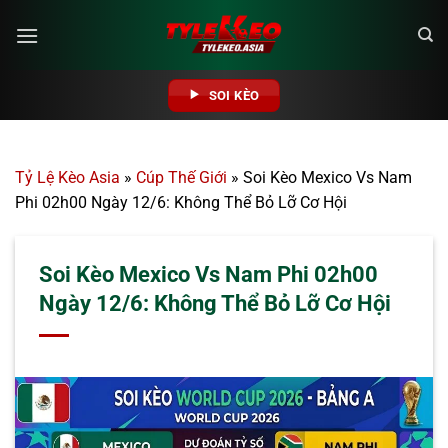
Bỏ
qua
nội
dung
SOI KÈO
Tỷ Lệ Kèo Asia
»
Cúp Thế Giới
»
Soi Kèo Mexico Vs Nam
Phi 02h00 Ngày 12/6: Không Thể Bỏ Lỡ Cơ Hội
Soi Kèo Mexico Vs Nam Phi 02h00
Ngày 12/6: Không Thể Bỏ Lỡ Cơ Hội