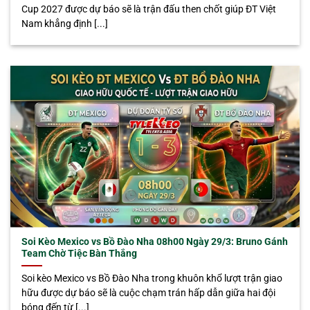
Cup 2027 được dự báo sẽ là trận đấu then chốt giúp ĐT Việt
Nam khẳng định [...]
Soi Kèo Mexico vs Bồ Đào Nha 08h00 Ngày 29/3: Bruno Gánh
Team Chờ Tiệc Bàn Thắng
Soi kèo Mexico vs Bồ Đào Nha trong khuôn khổ lượt trận giao
hữu được dự báo sẽ là cuộc chạm trán hấp dẫn giữa hai đội
bóng đến từ [...]