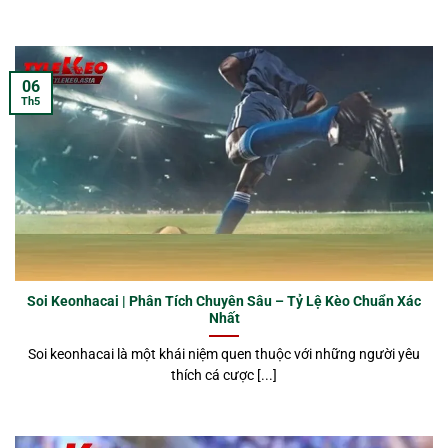
06
Th5
Soi Keonhacai | Phân Tích Chuyên Sâu – Tỷ Lệ Kèo Chuẩn Xác
Nhất
Soi keonhacai là một khái niệm quen thuộc với những người yêu
thích cá cược [...]