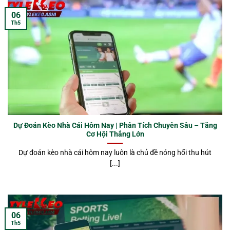
06
Th5
Dự Đoán Kèo Nhà Cái Hôm Nay | Phân Tích Chuyên Sâu – Tăng
Cơ Hội Thắng Lớn
Dự đoán kèo nhà cái hôm nay luôn là chủ đề nóng hổi thu hút
[...]
06
Th5