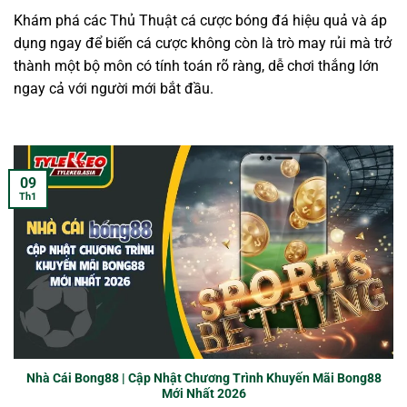
Khám phá các Thủ Thuật cá cược bóng đá hiệu quả và áp
dụng ngay để biến cá cược không còn là trò may rủi mà trở
thành một bộ môn có tính toán rõ ràng, dễ chơi thắng lớn
ngay cả với người mới bắt đầu.
09
Th1
Nhà Cái Bong88 | Cập Nhật Chương Trình Khuyến Mãi Bong88
Mới Nhất 2026