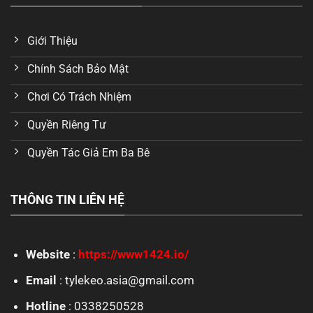
Giới Thiệu
Chính Sách Bảo Mật
Chơi Có Trách Nhiệm
Quyền Riêng Tư
Quyền Tác Giả Em Ba Bê
THÔNG TIN LIÊN HỆ
Website
:
https://www1424.io/
Email
:
tylekeo.asia@gmail.com
Hotline
: 0338250528