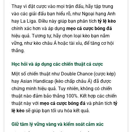
Thay vì đặt cược vào mọi trận đấu, hãy tập trung
vào các giải đấu bạn hiểu rõ, như Ngoại hạng Anh
hay La Liga. Điều này giúp bạn phân tích
tỷ lệ kèo
chính xác hơn và áp dụng
mẹo cá cược bóng đá
hiệu quả. Tương tự, hãy chọn loại kèo bạn nắm
vững, như kèo châu Á hoặc tài xỉu, để tăng cơ hội
thắng.
Học hỏi và áp dụng các chiến thuật cá cược
Một số chiến thuật như Double Chance (cược kép)
hay Asian Handicap (kèo chấp châu Á) đã được
chứng minh hiệu quả. Tuy nhiên, không có chiến
thuật nào đảm bảo thắng 100%. Kết hợp các chiến
thuật này với
mẹo cá cược bóng đá
và phân tích
tỷ
lệ kèo
sẽ giúp bạn tối ưu hóa kết quả.
Giữ tâm lý vững vàng và kiểm soát cảm xúc