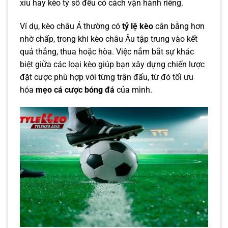
xỉu hay kèo tỷ số đều có cách vận hành riêng.
Ví dụ, kèo châu Á thường có
tỷ lệ kèo
cân bằng hơn
nhờ chấp, trong khi kèo châu Âu tập trung vào kết
quả thắng, thua hoặc hòa. Việc nắm bắt sự khác
biệt giữa các loại kèo giúp bạn xây dựng chiến lược
đặt cược phù hợp với từng trận đấu, từ đó tối ưu
hóa
mẹo cá cược bóng đá
của mình.