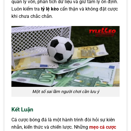
quản lý vốn, phân tích dữ liệu và giữ tâm lý ổn định.
Luôn kiểm tra
tỷ lệ kèo
cẩn thận và không đặt cược
khi chưa chắc chắn.
Một số sai lầm người chơi cần lưu ý
Kết Luận
Cá cược bóng đá là một hành trình đòi hỏi sự kiên
nhẫn, kiến thức và chiến lược. Những
mẹo cá cược