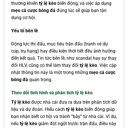
thường khiến
tỷ lệ kèo
biến động, và việc áp dụng
mẹo cá cược bóng đá
đúng lúc sẽ giúp bạn tận
dụng cơ hội.
Yếu tố bên lề
Động lực thi đấu, mục tiêu trận đấu (tranh vé dự
cúp, trụ hạng) hay điều kiện thời tiết đều ảnh hưởng
đến kết quả. Tin tức bên lề, như scandal hay sự thay
đổi HLV, cũng có thể làm thay đổi
tỷ lệ kèo
. Việc cập
nhật thông tin này là một trong những
mẹo cá cược
bóng đá
quan trọng.
Theo dõi tình hình và phân tích tỷ lệ kèo
Tỷ lệ kèo
được nhà cái đưa ra dựa trên phân tích dữ
liệu và dự đoán. Hiểu cách
tỷ lệ kèo
biến động giúp
bạn nhận biết cơ hội và tránh “bẫy” từ nhà cái. Ví dụ,
nếu
tỷ lệ kèo
giảm đột ngột trước trận đấu, điều này