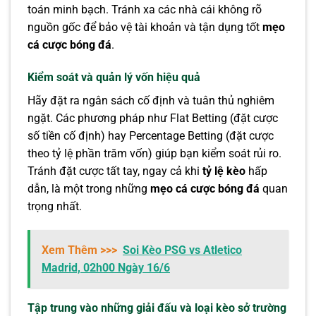
toán minh bạch. Tránh xa các nhà cái không rõ
nguồn gốc để bảo vệ tài khoản và tận dụng tốt
mẹo
cá cược bóng đá
.
Kiểm soát và quản lý vốn hiệu quả
Hãy đặt ra ngân sách cố định và tuân thủ nghiêm
ngặt. Các phương pháp như Flat Betting (đặt cược
số tiền cố định) hay Percentage Betting (đặt cược
theo tỷ lệ phần trăm vốn) giúp bạn kiểm soát rủi ro.
Tránh đặt cược tất tay, ngay cả khi
tỷ lệ kèo
hấp
dẫn, là một trong những
mẹo cá cược bóng đá
quan
trọng nhất.
Xem Thêm >>>
Soi Kèo PSG vs Atletico
Madrid, 02h00 Ngày 16/6
Tập trung vào những giải đấu và loại kèo sở trường