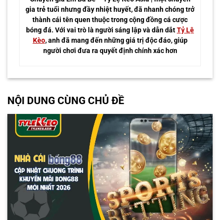
gia trẻ tuổi nhưng đầy nhiệt huyết, đã nhanh chóng trở
thành cái tên quen thuộc trong cộng đồng cá cược
bóng đá. Với vai trò là người sáng lập và dẫn dắt
Tỷ Lệ
Kèo
, anh đã mang đến những giá trị độc đáo, giúp
người chơi đưa ra quyết định chính xác hơn
NỘI DUNG CÙNG CHỦ ĐỀ