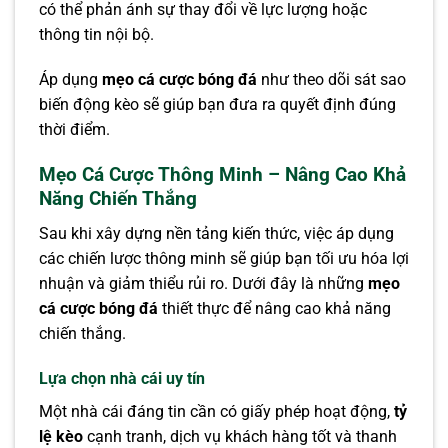
có thể phản ánh sự thay đổi về lực lượng hoặc
thông tin nội bộ.
Áp dụng
mẹo cá cược bóng đá
như theo dõi sát sao
biến động kèo sẽ giúp bạn đưa ra quyết định đúng
thời điểm.
Mẹo Cá Cược Thông Minh – Nâng Cao Khả
Năng Chiến Thắng
Sau khi xây dựng nền tảng kiến thức, việc áp dụng
các chiến lược thông minh sẽ giúp bạn tối ưu hóa lợi
nhuận và giảm thiểu rủi ro. Dưới đây là những
mẹo
cá cược bóng đá
thiết thực để nâng cao khả năng
chiến thắng.
Lựa chọn nhà cái uy tín
Một nhà cái đáng tin cần có giấy phép hoạt động,
tỷ
lệ kèo
cạnh tranh, dịch vụ khách hàng tốt và thanh