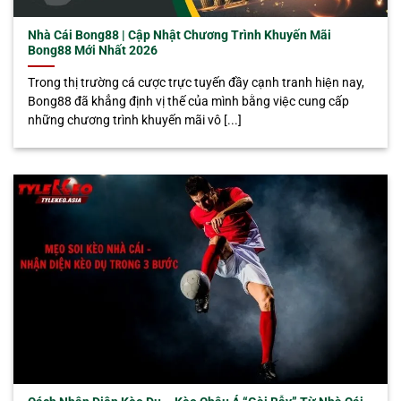
Nhà Cái Bong88 | Cập Nhật Chương Trình Khuyến Mãi
Bong88 Mới Nhất 2026
Trong thị trường cá cược trực tuyến đầy cạnh tranh hiện nay,
Bong88 đã khẳng định vị thế của mình bằng việc cung cấp
những chương trình khuyến mãi vô [...]