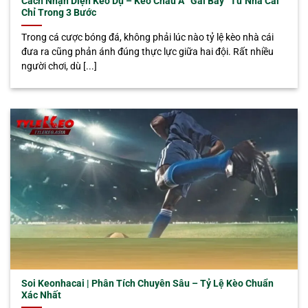
Cách Nhận Diện Kèo Dụ – Kèo Châu Á “Gài Bẫy” Từ Nhà Cái
Chỉ Trong 3 Bước
Trong cá cược bóng đá, không phải lúc nào tỷ lệ kèo nhà cái
đưa ra cũng phản ánh đúng thực lực giữa hai đội. Rất nhiều
người chơi, dù [...]
Soi Keonhacai | Phân Tích Chuyên Sâu – Tỷ Lệ Kèo Chuẩn
Xác Nhất