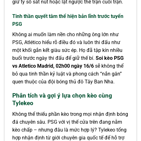
giữ tỷ số sát nút hoặc lật ngược thế trận cuối trận.
Tinh thần quyết tâm thể hiện bản lĩnh trước tuyển
PSG
Không ai muốn làm nền cho những ông lớn như
PSG, Atlético hiểu rõ điều đó và luôn thi đấu như
một khối gắn kết giàu sức ép. Họ đã tập kín nhiều
buổi trước ngày thi đấu để giữ thế bí.
Soi kèo PSG
vs Atletico Madrid, 02h00 ngày 16/6
sẽ không thể
bỏ qua tinh thần kỷ luật và phong cách “nắn gân”
quen thuộc của đội bóng thủ đô Tây Ban Nha.
Phân tích và gợi ý lựa chọn kèo cùng
Tylekeo
Không thể thiếu phần kèo trong mọi nhận định bóng
đá chuyên sâu. PSG với vị thế cửa trên đang nằm
kèo chấp – nhưng đâu là mức hợp lý? Tylekeo tổng
hợp nhận định từ giới chuyên gia quốc tế để hỗ trợ