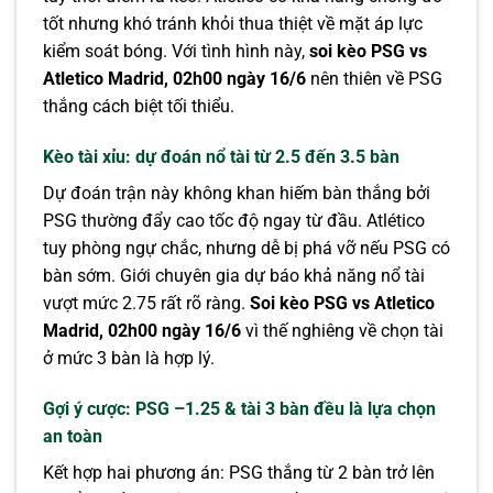
tốt nhưng khó tránh khỏi thua thiệt về mặt áp lực
kiểm soát bóng. Với tình hình này,
soi kèo PSG vs
Atletico Madrid, 02h00 ngày 16/6
nên thiên về PSG
thắng cách biệt tối thiểu.
Kèo tài xỉu: dự đoán nổ tài từ 2.5 đến 3.5 bàn
Dự đoán trận này không khan hiếm bàn thắng bởi
PSG thường đẩy cao tốc độ ngay từ đầu. Atlético
tuy phòng ngự chắc, nhưng dễ bị phá vỡ nếu PSG có
bàn sớm. Giới chuyên gia dự báo khả năng nổ tài
vượt mức 2.75 rất rõ ràng.
Soi kèo PSG vs Atletico
Madrid, 02h00 ngày 16/6
vì thế nghiêng về chọn tài
ở mức 3 bàn là hợp lý.
Gợi ý cược: PSG –1.25 & tài 3 bàn đều là lựa chọn
an toàn
Kết hợp hai phương án: PSG thắng từ 2 bàn trở lên