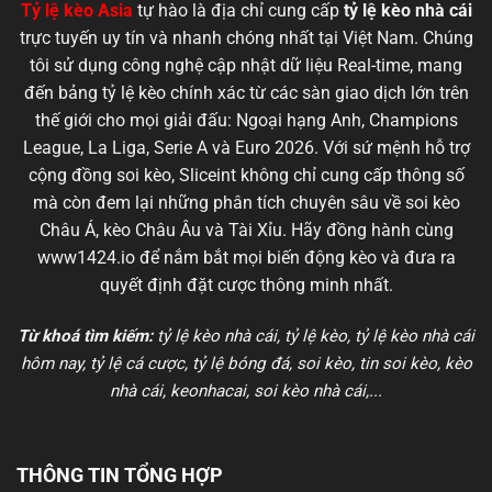
Tỷ lệ kèo
Asia
tự hào là địa chỉ cung cấp
tỷ lệ kèo nhà cái
trực tuyến uy tín và nhanh chóng nhất tại Việt Nam. Chúng
tôi sử dụng công nghệ cập nhật dữ liệu Real-time, mang
đến bảng tỷ lệ kèo chính xác từ các sàn giao dịch lớn trên
thế giới cho mọi giải đấu: Ngoại hạng Anh, Champions
League, La Liga, Serie A và Euro 2026. Với sứ mệnh hỗ trợ
cộng đồng soi kèo, Sliceint không chỉ cung cấp thông số
mà còn đem lại những phân tích chuyên sâu về soi kèo
Châu Á, kèo Châu Âu và Tài Xỉu. Hãy đồng hành cùng
www1424.io
để nắm bắt mọi biến động kèo và đưa ra
quyết định đặt cược thông minh nhất.
Từ khoá tìm kiếm:
tỷ lệ kèo nhà cái
, tỷ lệ kèo, tỷ lệ kèo nhà cái
hôm nay, tỷ lệ cá cược, tỷ lệ bóng đá, soi kèo, tin soi kèo, kèo
nhà cái, keonhacai, soi kèo nhà cái,...
THÔNG TIN TỔNG HỢP