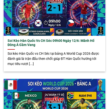
Soi Kèo Hàn Quốc Vs CH Séc 09h00 Ngày 12/6: Mãnh Hổ
Đông Á Gầm Vang
Soi kèo Hàn Quốc vs CH Séc tại bảng A World Cup 2026 được
đánh giá là trận đấu then chốt giúp ĐT Hàn Quốc hướng tới
mục tiêu vượt [...]