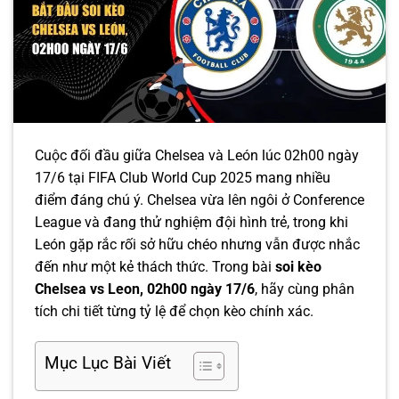
Cuộc đối đầu giữa Chelsea và León lúc 02h00 ngày
17/6 tại FIFA Club World Cup 2025 mang nhiều
điểm đáng chú ý. Chelsea vừa lên ngôi ở Conference
League và đang thử nghiệm đội hình trẻ, trong khi
León gặp rắc rối sở hữu chéo nhưng vẫn được nhắc
đến như một kẻ thách thức. Trong bài
soi kèo
Chelsea vs Leon, 02h00 ngày 17/6
, hãy cùng phân
tích chi tiết từng tỷ lệ để chọn kèo chính xác.
Mục Lục Bài Viết