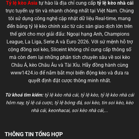
Tỷ lệ kèo
Asia
tự hào là địa chỉ cung cấp
tỷ lệ kèo nhà cái
trực tuyến uy tín và nhanh chóng nhất tại Việt Nam. Chúng
tôi sử dụng công nghệ cập nhật dữ liệu Real-time, mang
đến bảng tỷ lệ kèo chính xác từ các sàn giao dịch lớn trên
thế giới cho mọi giải đấu: Ngoại hạng Anh, Champions
League, La Liga, Serie A và Euro 2026. Với sứ mệnh hỗ trợ
cộng đồng soi kèo, Sliceint không chỉ cung cấp thông số
mà còn đem lại những phân tích chuyên sâu về soi kèo
Châu Á, kèo Châu Âu và Tài Xỉu. Hãy đồng hành cùng
www1424.io
để nắm bắt mọi biến động kèo và đưa ra
quyết định đặt cược thông minh nhất.
Từ khoá tìm kiếm:
tỷ lệ kèo nhà cái
, tỷ lệ kèo, tỷ lệ kèo nhà cái
hôm nay, tỷ lệ cá cược, tỷ lệ bóng đá, soi kèo, tin soi kèo, kèo
nhà cái, keonhacai, soi kèo nhà cái,...
THÔNG TIN TỔNG HỢP