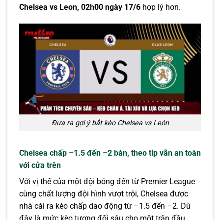
Chelsea vs Leon, 02h00 ngày 17/6
hợp lý hơn.
Đưa ra gợi ý bắt kèo Chelsea vs León
Chelsea chấp –1.5 đến –2 bàn, theo tip vẫn an toàn
với cửa trên
Với vị thế của một đội bóng đến từ Premier League
cùng chất lượng đội hình vượt trội, Chelsea được
nhà cái ra kèo chấp dao động từ –1.5 đến –2. Dù
đây là mức kèo tương đối sâu cho một trận đầu