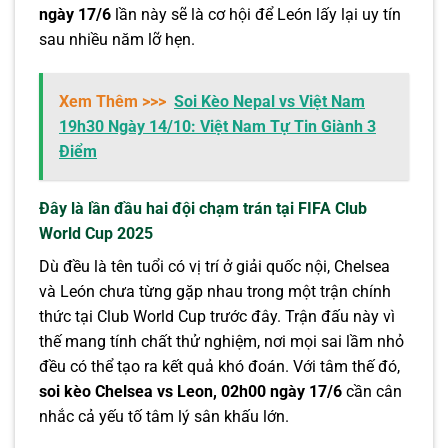
ngày 17/6
lần này sẽ là cơ hội để León lấy lại uy tín
sau nhiều năm lỡ hẹn.
Xem Thêm >>>
Soi Kèo Nepal vs Việt Nam
19h30 Ngày 14/10: Việt Nam Tự Tin Giành 3
Điểm
Đây là lần đầu hai đội chạm trán tại FIFA Club
World Cup 2025
Dù đều là tên tuổi có vị trí ở giải quốc nội, Chelsea
và León chưa từng gặp nhau trong một trận chính
thức tại Club World Cup trước đây. Trận đấu này vì
thế mang tính chất thử nghiệm, nơi mọi sai lầm nhỏ
đều có thể tạo ra kết quả khó đoán. Với tâm thế đó,
soi kèo Chelsea vs Leon, 02h00 ngày 17/6
cần cân
nhắc cả yếu tố tâm lý sân khấu lớn.