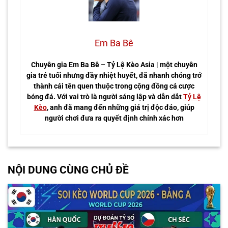
Em Ba Bê
Chuyên gia Em Ba Bê – Tỷ Lệ Kèo Asia | một chuyên
gia trẻ tuổi nhưng đầy nhiệt huyết, đã nhanh chóng trở
thành cái tên quen thuộc trong cộng đồng cá cược
bóng đá. Với vai trò là người sáng lập và dẫn dắt
Tỷ Lệ
Kèo
, anh đã mang đến những giá trị độc đáo, giúp
người chơi đưa ra quyết định chính xác hơn
NỘI DUNG CÙNG CHỦ ĐỀ