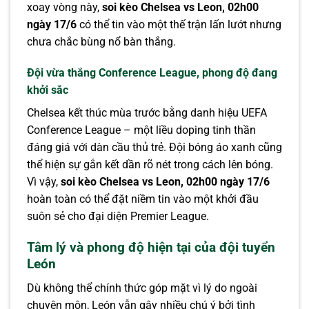
xoay vòng này,
soi kèo Chelsea vs Leon, 02h00
ngày 17/6
có thể tin vào một thế trận lấn lướt nhưng
chưa chắc bùng nổ bàn thắng.
Đội vừa thắng Conference League, phong độ đang
khởi sắc
Chelsea kết thúc mùa trước bằng danh hiệu UEFA
Conference League – một liều doping tinh thần
đáng giá với dàn cầu thủ trẻ. Đội bóng áo xanh cũng
thể hiện sự gắn kết dần rõ nét trong cách lên bóng.
Vì vậy,
soi kèo Chelsea vs Leon, 02h00 ngày 17/6
hoàn toàn có thể đặt niềm tin vào một khởi đầu
suôn sẻ cho đại diện Premier League.
Tâm lý và phong độ hiện tại của đội tuyển
León
Dù không thể chính thức góp mặt vì lý do ngoài
chuyên môn, León vẫn gây nhiều chú ý bởi tình