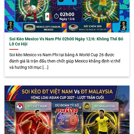
Soi Kèo Mexico Vs Nam Phi 02h00 Ngày 12/6: Không Thể Bỏ
Lỡ Cơ Hội
Soi kèo Mexico vs Nam Phi tại bảng A World Cup 26 được
đánh giá là trận đấu then chốt giúp Mexico khẳng định vị thế
và hướng tới mục [...]