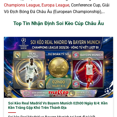
Champions League
,
Europa League
, Conference Cup, Giải
Vô Địch Bóng Đá Châu Âu (European Championship),…
Top Tin Nhận Định Soi Kèo Cúp Châu Âu
Soi Kèo Real Madrid Vs Bayern Munich 02h00 Ngày 8/4: Kền
Kền Trắng Gặp Khó Trên Thánh Địa