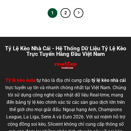
1
2
Tỷ Lệ Kèo Nhà Cái - Hệ Thống Dữ Liệu Tỷ Lệ Kèo
Trực Tuyến Hàng Đầu Việt Nam
Tỷ lệ kèo
Asia
tự hào là địa chỉ cung cấp
tỷ lệ kèo nhà cái
trực tuyến uy tín và nhanh chóng nhất tại Việt Nam. Chúng
tôi sử dụng công nghệ cập nhật dữ liệu Real-time, mang
đến bảng tỷ lệ kèo chính xác từ các sàn giao dịch lớn trên
thế giới cho mọi giải đấu: Ngoại hạng Anh, Champions
League, La Liga, Serie A và Euro 2026. Với sứ mệnh hỗ trợ
cộng đồng soi kèo, Sliceint không chỉ cung cấp thông số