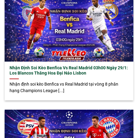
Nhận Định Soi Kèo Benfica Vs Real Madrid 03h00 Ngày 29/1:
Los Blancos Thăng Hoa Đại Náo Lisbon
Nhận định soi kèo Benfica vs Real Madrid tại vòng 8 phân
hạng Champions League [...]