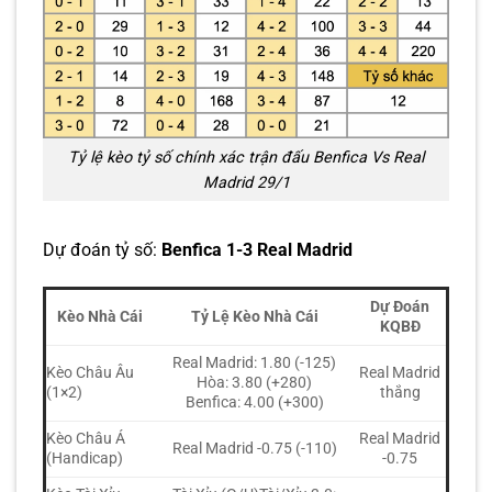
Tỷ lệ kèo tỷ số chính xác trận đấu Benfica Vs Real
Madrid 29/1
Dự đoán tỷ số:
Benfica 1-3 Real Madrid
Dự Đoán
Kèo Nhà Cái
Tỷ Lệ Kèo Nhà Cái
KQBĐ
Real Madrid: 1.80 (-125)
Kèo Châu Âu
Real Madrid
Hòa: 3.80 (+280)
(1×2)
thắng
Benfica: 4.00 (+300)
Kèo Châu Á
Real Madrid
Real Madrid -0.75 (-110)
(Handicap)
-0.75