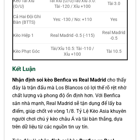
Kèo Tài Xỉu
Tài Xỉu (O/U)Tài/Xỉu 3.0:
Tài 3.0
(O/U)
Tài -120 / Xỉu +100
Cả Hai Đội Ghi
Yes: -130 / No: +110
Yes
Bàn (BTTS)
Real Madrid
Kèo Hiệp 1
Real Madrid -0.5 (-115)
-0.5
Tài/Xỉu 10.5: Tài -110 /
Kèo Phạt Góc
Tài 10.5
Xỉu +100
Kết Luận
Nhận định soi kèo Benfica vs Real Madrid
cho thấy
đây là trận đấu mà Los Blancos có lợi thế rõ rệt nhờ
chất lượng và phong độ ổn định hơn. Với Benfica
sân nhà mạnh, Real Madrid sẽ tận dụng để lấy ba
điểm, giúp chốt vé vòng 1/8. Tỷ Lệ Kèo Asia khuyên
người chơi chú ý kèo châu Á và tài bàn thắng, dựa
trên dữ liệu từ các nguồn tin uy tín.