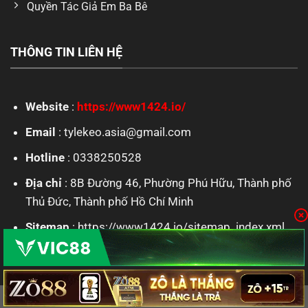
Quyền Tác Giả Em Ba Bê
THÔNG TIN LIÊN HỆ
Website
:
https://www1424.io/
Email
:
tylekeo.asia@gmail.com
Hotline
: 0338250528
Địa chỉ
: 8B Đường 46, Phường Phú Hữu, Thành phố
Thủ Đức, Thành phố Hồ Chí Minh
Sitemap
: https://www1424.io/sitemap_index.xml
Copyright 2026 ©
www1424.io
| All Rights Reserved