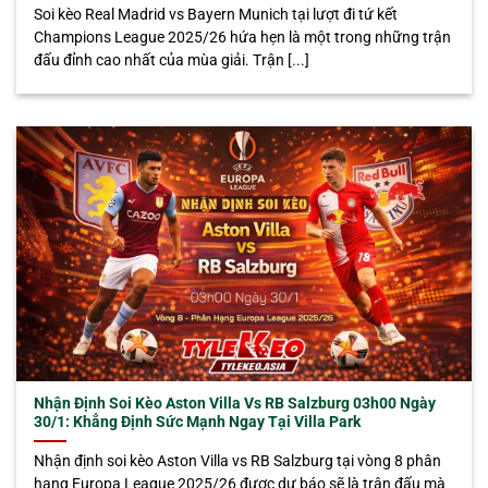
Soi kèo Real Madrid vs Bayern Munich tại lượt đi tứ kết
Champions League 2025/26 hứa hẹn là một trong những trận
đấu đỉnh cao nhất của mùa giải. Trận [...]
Nhận Định Soi Kèo Aston Villa Vs RB Salzburg 03h00 Ngày
30/1: Khẳng Định Sức Mạnh Ngay Tại Villa Park
Nhận định soi kèo Aston Villa vs RB Salzburg tại vòng 8 phân
hạng Europa League 2025/26 được dự báo sẽ là trận đấu mà