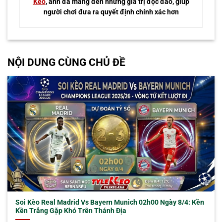
Kèo
, anh đã mang đến những giá trị độc đáo, giúp
người chơi đưa ra quyết định chính xác hơn
NỘI DUNG CÙNG CHỦ ĐỀ
Soi Kèo Real Madrid Vs Bayern Munich 02h00 Ngày 8/4: Kền
Kền Trắng Gặp Khó Trên Thánh Địa