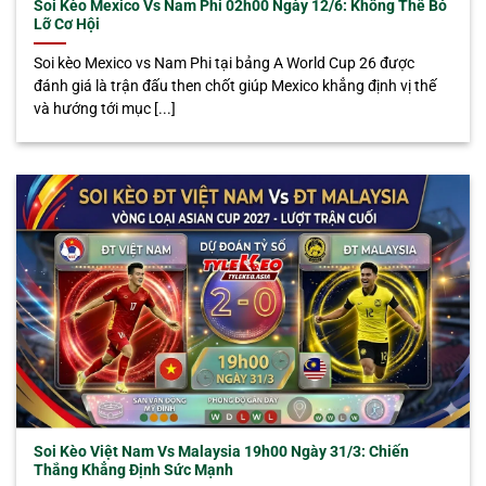
Soi Kèo Mexico Vs Nam Phi 02h00 Ngày 12/6: Không Thể Bỏ
Lỡ Cơ Hội
Soi kèo Mexico vs Nam Phi tại bảng A World Cup 26 được
đánh giá là trận đấu then chốt giúp Mexico khẳng định vị thế
và hướng tới mục [...]
Soi Kèo Việt Nam Vs Malaysia 19h00 Ngày 31/3: Chiến
Thắng Khẳng Định Sức Mạnh