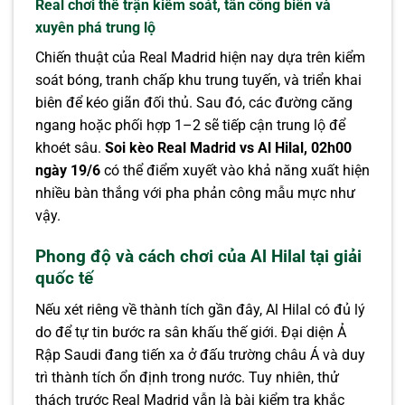
Real chơi thế trận kiểm soát, tấn công biên và
xuyên phá trung lộ
Chiến thuật của Real Madrid hiện nay dựa trên kiểm
soát bóng, tranh chấp khu trung tuyến, và triển khai
biên để kéo giãn đối thủ. Sau đó, các đường căng
ngang hoặc phối hợp 1–2 sẽ tiếp cận trung lộ để
khoét sâu.
Soi kèo Real Madrid vs Al Hilal, 02h00
ngày 19/6
có thể điểm xuyết vào khả năng xuất hiện
nhiều bàn thắng với pha phản công mẫu mực như
vậy.
Phong độ và cách chơi của Al Hilal tại giải
quốc tế
Nếu xét riêng về thành tích gần đây, Al Hilal có đủ lý
do để tự tin bước ra sân khấu thế giới. Đại diện Ả
Rập Saudi đang tiến xa ở đấu trường châu Á và duy
trì thành tích ổn định trong nước. Tuy nhiên, thử
thách trước Real Madrid vẫn là bài kiểm tra khắc