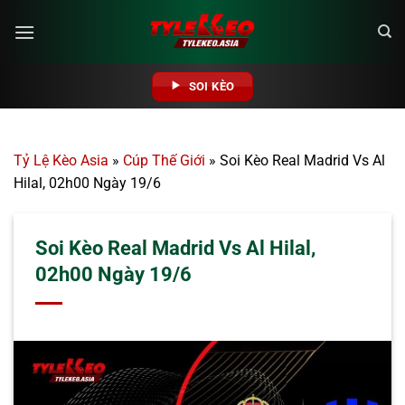
Bỏ
qua
nội
dung
SOI KÈO
Tỷ Lệ Kèo Asia
»
Cúp Thế Giới
»
Soi Kèo Real Madrid Vs Al
Hilal, 02h00 Ngày 19/6
Soi Kèo Real Madrid Vs Al Hilal,
02h00 Ngày 19/6