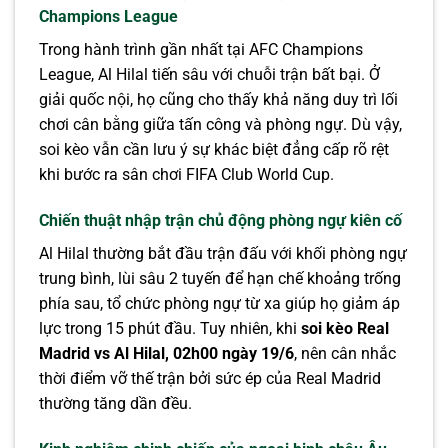
Champions League
Trong hành trình gần nhất tại AFC Champions
League, Al Hilal tiến sâu với chuỗi trận bất bại. Ở
giải quốc nội, họ cũng cho thấy khả năng duy trì lối
chơi cân bằng giữa tấn công và phòng ngự. Dù vậy,
soi kèo vẫn cần lưu ý sự khác biệt đẳng cấp rõ rệt
khi bước ra sân chơi FIFA Club World Cup.
Chiến thuật nhập trận chủ động phòng ngự kiên cố
Al Hilal thường bắt đầu trận đấu với khối phòng ngự
trung bình, lùi sâu 2 tuyến để hạn chế khoảng trống
phía sau, tổ chức phòng ngự từ xa giúp họ giảm áp
lực trong 15 phút đầu. Tuy nhiên, khi
soi kèo Real
Madrid vs Al Hilal, 02h00 ngày 19/6
, nên cân nhắc
thời điểm vỡ thế trận bởi sức ép của Real Madrid
thường tăng dần đều.