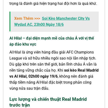
trọng là đánh giá hiện trạng hai đội hơn là quá khứ.
Xem Thêm >>>
Soi Kèo Manchester City Vs
Wydad AC, 23h00 Ngày 18/6
Al Hilal – đại diện mạnh mẽ của châu Á với vị thế
áp đảo khu vực
Al Hilal là ứng viên hàng đầu giải AFC Champions
League và sở hữu nhiều ngôi sao nội lẫn nhập tịch.
Dù gặp khó trên sân thế giới, bản lĩnh châu Á vẫn là
nền tảng vững chắc của họ. Khi
soi kèo Real Madrid
vs Al Hilal, 02h00 ngày 19/6
, không nên đánh giá
thấp tiềm năng Al Hilal đặc biệt trong phản công
vùng nửa sau trận đấu.
Lực lượng và chiến thuật Real Madrid
trước trận