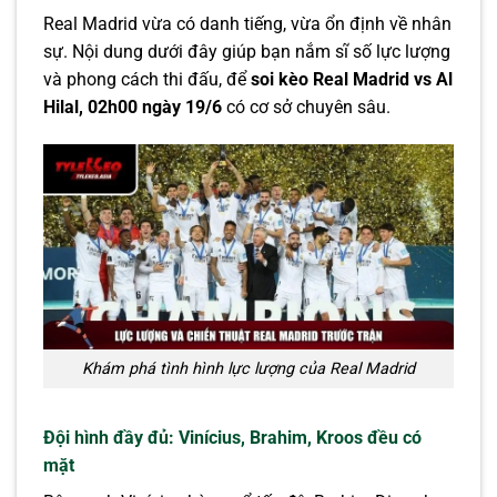
Real Madrid vừa có danh tiếng, vừa ổn định về nhân
sự. Nội dung dưới đây giúp bạn nắm sĩ số lực lượng
và phong cách thi đấu, để
soi kèo Real Madrid vs Al
Hilal, 02h00 ngày 19/6
có cơ sở chuyên sâu.
Khám phá tình hình lực lượng của Real Madrid
Đội hình đầy đủ: Vinícius, Brahim, Kroos đều có
mặt