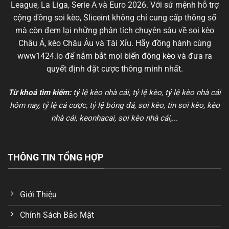
League, La Liga, Serie A và Euro 2026. Với sứ mệnh hỗ trợ
cộng đồng soi kèo, Sliceint không chỉ cung cấp thông số
mà còn đem lại những phân tích chuyên sâu về soi kèo
Châu Á, kèo Châu Âu và Tài Xỉu. Hãy đồng hành cùng
www1424.io
để nắm bắt mọi biến động kèo và đưa ra
quyết định đặt cược thông minh nhất.
Từ khoá tìm kiếm:
tỷ lệ kèo nhà cái
, tỷ lệ kèo, tỷ lệ kèo nhà cái
hôm nay, tỷ lệ cá cược, tỷ lệ bóng đá, soi kèo, tin soi kèo, kèo
nhà cái, keonhacai, soi kèo nhà cái,...
THÔNG TIN TỔNG HỢP
Giới Thiệu
Chính Sách Bảo Mật