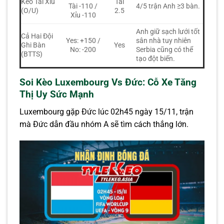
Kèo Tài Xỉu
Tài
Tài -110 /
4/5 trận Anh ≥3 bàn.
(O/U)
2.5
Xỉu -110
Anh giữ sạch lưới tốt
Cả Hai Đội
Yes: +150 /
sân nhà tuy nhiên
Ghi Bàn
Yes
No: -200
Serbia cũng có thể
(BTTS)
tạo đột biến.
Soi Kèo Luxembourg Vs Đức: Cỗ Xe Tăng
Thị Uy Sức Mạnh
Luxembourg gặp Đức lúc 02h45 ngày 15/11, trận
mà Đức dẫn đầu nhóm A sẽ tìm cách thắng lớn.