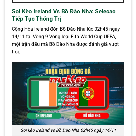
Soi Kèo Ireland Vs Bồ Đào Nha: Selecao
Tiếp Tục Thống Trị
Cộng Hòa Ireland đón Bồ Đào Nha lúc 02h45 ngày
14/11 tại Vòng 9 Vòng loại Fifa World Cup UEFA,
một trận đấu mà Bồ Đào Nha được đánh giá vượt
trội.
Soi kèo Ireland vs Bồ Đào Nha 02h45 ngày 14/11