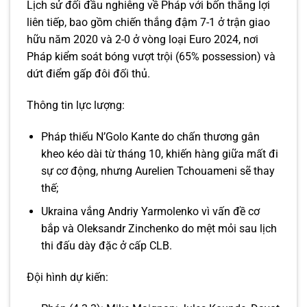
Lịch sử đối đầu nghiêng về Pháp với bốn thắng lợi
liên tiếp, bao gồm chiến thắng đậm 7-1 ở trận giao
hữu năm 2020 và 2-0 ở vòng loại Euro 2024, nơi
Pháp kiểm soát bóng vượt trội (65% possession) và
dứt điểm gấp đôi đối thủ.
Thông tin lực lượng:
Pháp thiếu N’Golo Kante do chấn thương gân
kheo kéo dài từ tháng 10, khiến hàng giữa mất đi
sự cơ động, nhưng Aurelien Tchouameni sẽ thay
thế;
Ukraina vắng Andriy Yarmolenko vì vấn đề cơ
bắp và Oleksandr Zinchenko do mệt mỏi sau lịch
thi đấu dày đặc ở cấp CLB.
Đội hình dự kiến: