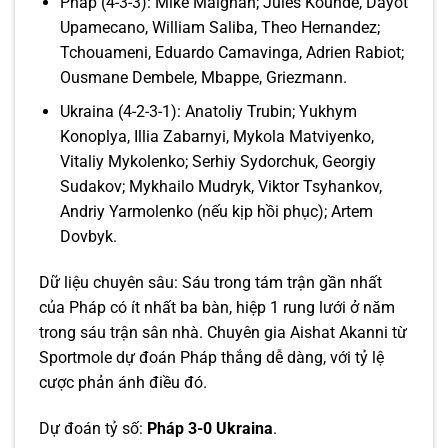
Pháp (4-3-3): Mike Maignan; Jules Kounde, Dayot
Upamecano, William Saliba, Theo Hernandez;
Tchouameni, Eduardo Camavinga, Adrien Rabiot;
Ousmane Dembele, Mbappe, Griezmann.
Ukraina (4-2-3-1): Anatoliy Trubin; Yukhym
Konoplya, Illia Zabarnyi, Mykola Matviyenko,
Vitaliy Mykolenko; Serhiy Sydorchuk, Georgiy
Sudakov; Mykhailo Mudryk, Viktor Tsyhankov,
Andriy Yarmolenko (nếu kịp hồi phục); Artem
Dovbyk.
Dữ liệu chuyên sâu: Sáu trong tám trận gần nhất
của Pháp có ít nhất ba bàn, hiệp 1 rung lưới ở năm
trong sáu trận sân nhà. Chuyên gia Aishat Akanni từ
Sportmole dự đoán Pháp thắng dễ dàng, với tỷ lệ
cược phản ánh điều đó.
Dự đoán tỷ số:
Pháp 3-0 Ukraina
.