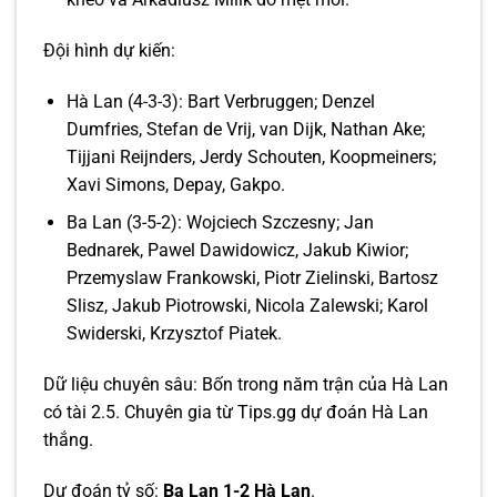
Đội hình dự kiến:
Hà Lan (4-3-3): Bart Verbruggen; Denzel
Dumfries, Stefan de Vrij, van Dijk, Nathan Ake;
Tijjani Reijnders, Jerdy Schouten, Koopmeiners;
Xavi Simons, Depay, Gakpo.
Ba Lan (3-5-2): Wojciech Szczesny; Jan
Bednarek, Pawel Dawidowicz, Jakub Kiwior;
Przemyslaw Frankowski, Piotr Zielinski, Bartosz
Slisz, Jakub Piotrowski, Nicola Zalewski; Karol
Swiderski, Krzysztof Piatek.
Dữ liệu chuyên sâu: Bốn trong năm trận của Hà Lan
có tài 2.5. Chuyên gia từ Tips.gg dự đoán Hà Lan
thắng.
Dự đoán tỷ số:
Ba Lan 1-2 Hà Lan
.