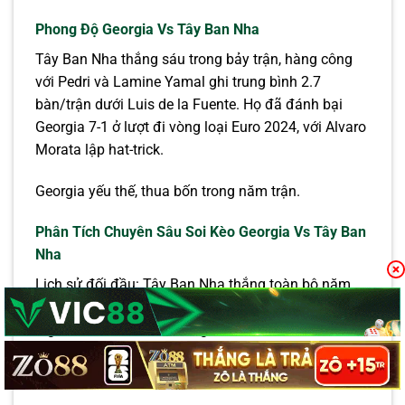
Phong Độ Georgia Vs Tây Ban Nha
Tây Ban Nha thắng sáu trong bảy trận, hàng công
với Pedri và Lamine Yamal ghi trung bình 2.7
bàn/trận dưới Luis de la Fuente. Họ đã đánh bại
Georgia 7-1 ở lượt đi vòng loại Euro 2024, với Alvaro
Morata lập hat-trick.
Georgia yếu thế, thua bốn trong năm trận.
Phân Tích Chuyên Sâu Soi Kèo Georgia Vs Tây Ban
Nha
Lịch sử đối đầu: Tây Ban Nha thắng toàn bộ năm
lần gặp, bao gồm 3-1 ở Nations League 2022 và 4-0
ở giao hữu 2016, nơi Georgia chỉ dứt điểm bốn lần.
Thông tin lực lượng: