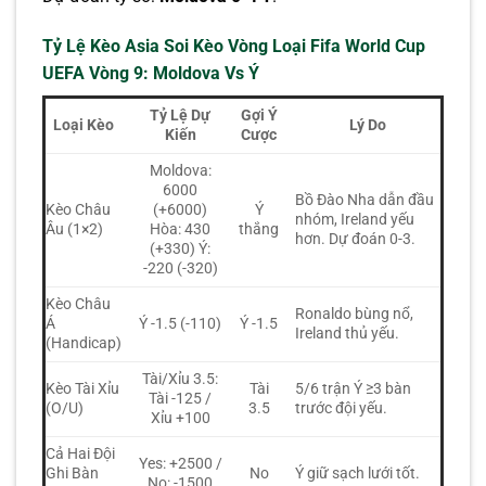
Tỷ Lệ Kèo Asia Soi Kèo Vòng Loại Fifa World Cup
UEFA Vòng 9: Moldova Vs Ý
Tỷ Lệ Dự
Gợi Ý
Loại Kèo
Lý Do
Kiến
Cược
Moldova:
6000
Bồ Đào Nha dẫn đầu
Kèo Châu
(+6000)
Ý
nhóm, Ireland yếu
Âu (1×2)
Hòa: 430
thắng
hơn. Dự đoán 0-3.
(+330) Ý:
-220 (-320)
Kèo Châu
Ronaldo bùng nổ,
Á
Ý -1.5 (-110)
Ý -1.5
Ireland thủ yếu.
(Handicap)
Tài/Xỉu 3.5:
Kèo Tài Xỉu
Tài
5/6 trận Ý ≥3 bàn
Tài -125 /
(O/U)
3.5
trước đội yếu.
Xỉu +100
Cả Hai Đội
Yes: +2500 /
Ghi Bàn
No
Ý giữ sạch lưới tốt.
No: -1500