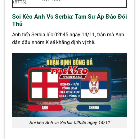
(BTTS)
Soi Kèo Anh Vs Serbia: Tam Sư Áp Đảo Đối
Thủ
Anh tiếp Serbia lúc 02h45 ngày 14/11, trận mà Anh
dẫn đầu nhóm K sẽ khẳng định vị thế.
Soi kèo Anh vs Serbia 02h45 ngày 14/11