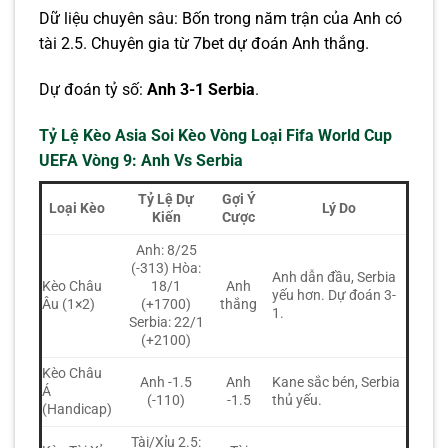
Dữ liệu chuyên sâu: Bốn trong năm trận của Anh có
tài 2.5. Chuyên gia từ 7bet dự đoán Anh thắng.
Dự đoán tỷ số:
Anh 3-1 Serbia
.
Tỷ Lệ Kèo Asia Soi Kèo Vòng Loại Fifa World Cup
UEFA Vòng 9: Anh Vs Serbia
Tỷ Lệ Dự
Gợi Ý
Loại Kèo
Lý Do
Kiến
Cược
Anh: 8/25
(-313) Hòa:
Anh dẫn đầu, Serbia
Kèo Châu
18/1
Anh
yếu hơn. Dự đoán 3-
Âu (1×2)
(+1700)
thắng
1.
Serbia: 22/1
(+2100)
Kèo Châu
Anh -1.5
Anh
Kane sắc bén, Serbia
Á
(-110)
-1.5
thủ yếu.
(Handicap)
Tài/Xỉu 2.5: