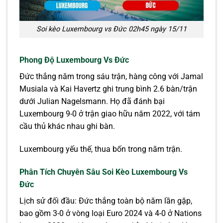
Soi kèo Luxembourg vs Đức 02h45 ngày 15/11
Phong Độ Luxembourg Vs Đức
Đức thắng năm trong sáu trận, hàng công với Jamal
Musiala và Kai Havertz ghi trung bình 2.6 bàn/trận
dưới Julian Nagelsmann. Họ đã đánh bại
Luxembourg 9-0 ở trận giao hữu năm 2022, với tám
cầu thủ khác nhau ghi bàn.
Luxembourg yếu thế, thua bốn trong năm trận.
Phân Tích Chuyên Sâu Soi Kèo Luxembourg Vs
Đức
Lịch sử đối đầu: Đức thắng toàn bộ năm lần gặp,
bao gồm 3-0 ở vòng loại Euro 2024 và 4-0 ở Nations