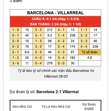
3 điểm.
Tỷ lệ kèo tỷ số chính xác trận đấu Barcelona Vs
Villarreal 28/02
Dự đoán tỷ số:
Barcelona 2-1 Villarreal
Dự Đoán
Kèo Nhà Cái
Tỷ Lệ Kèo Nhà Cái
KQBĐ