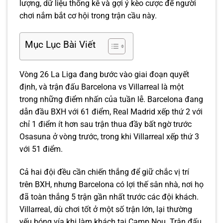
lượng, dữ liệu thống kê và gợi ý kèo cược để người
chơi nắm bắt cơ hội trong trận cầu này.
Mục Lục Bài Viết
Vòng 26 La Liga đang bước vào giai đoạn quyết
định, và trận đấu Barcelona vs Villarreal là một
trong những điểm nhấn của tuần lễ. Barcelona đang
dẫn đầu BXH với 61 điểm, Real Madrid xếp thứ 2 với
chỉ 1 điểm ít hơn sau trận thua đầy bất ngờ trước
Osasuna ở vòng trước, trong khi Villarreal xếp thứ 3
với 51 điểm.
Cả hai đội đều cần chiến thắng để giữ chắc vị trí
trên BXH, nhưng Barcelona có lợi thế sân nhà, nơi họ
đã toàn thắng 5 trận gần nhất trước các đội khách.
Villarreal, dù chơi tốt ở một số trận lớn, lại thường
yếu bóng vía khi làm khách tại Camp Nou. Trận đấu