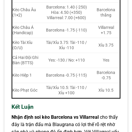
Barcelona: 1.40 (-250)
Kèo Châu Âu
Barcelona
Hòa: 4.50 (+350)
(1×2)
thắng
Villarreal: 7.00 (+600)
Kèo Châu Á
Villarreal
Barcelona -1.75 (-110)
(Handicap)
+1.75
Kèo Tài Xỉu
Tài/Xỉu 3.75: Tài -110 /
Xỉu 3.75
(O/U)
Xỉu -110
Cả Hai Đội Ghi
Yes: -130 / No: +110
Yes
Bàn (BTTS)
Barcelona
Kèo Hiệp 1
Barcelona -0.75 (-115)
-0.75
Tài/Xỉu 10.5: Tài -110 /
Kèo Phạt Góc
Xỉu 10.5
Xỉu +100
Kết Luận
Nhận định soi kèo Barcelona vs Villarreal
cho thấy
đây là trận đấu mà Blaugrana có lợi thế rõ rệt nhờ
sân nhà và phong độ ổn định hơn. Với Villarreal yếu