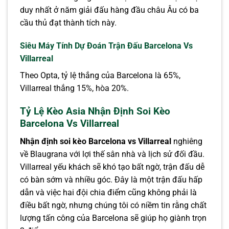
duy nhất ở năm giải đấu hàng đầu châu Âu có ba
cầu thủ đạt thành tích này.
Siêu Máy Tính Dự Đoán Trận Đấu Barcelona Vs
Villarreal
Theo Opta, tỷ lệ thắng của Barcelona là 65%,
Villarreal thắng 15%, hòa 20%.
Tỷ Lệ Kèo Asia Nhận Định Soi Kèo
Barcelona Vs Villarreal
Nhận định soi kèo Barcelona vs Villarreal
nghiêng
về Blaugrana với lợi thế sân nhà và lịch sử đối đầu.
Villarreal yếu khách sẽ khó tạo bất ngờ, trận đấu dễ
có bàn sớm và nhiều góc. Đây là một trận đấu hấp
dẫn và việc hai đội chia điểm cũng không phải là
điều bất ngờ, nhưng chúng tôi có niềm tin rằng chất
lượng tấn công của Barcelona sẽ giúp họ giành trọn