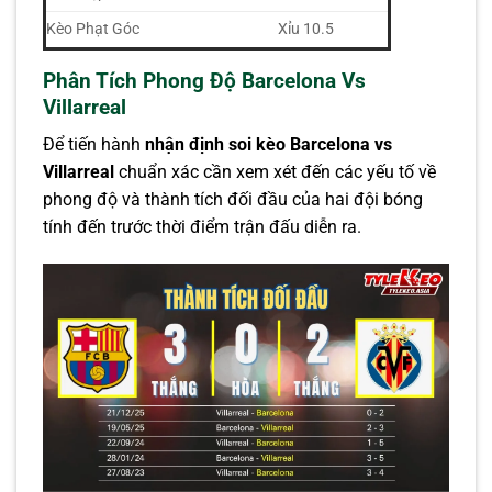
Kèo Phạt Góc
Xỉu 10.5
Phân Tích Phong Độ Barcelona Vs
Villarreal
Để tiến hành
nhận định soi kèo Barcelona vs
Villarreal
chuẩn xác cần xem xét đến các yếu tố về
phong độ và thành tích đối đầu của hai đội bóng
tính đến trước thời điểm trận đấu diễn ra.