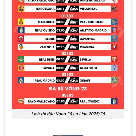
Lịch thi đấu Vòng 26 La Liga 2025/26