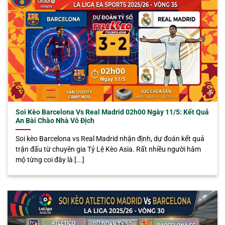
Soi Kèo Barcelona Vs Real Madrid 02h00 Ngày 11/5: Kết Quả
An Bài Chào Nhà Vô Địch
Soi kèo Barcelona vs Real Madrid nhận định, dự đoán kết quả
trận đấu từ chuyên gia Tỷ Lệ Kèo Asia. Rất nhiều người hâm
mộ từng coi đây là [...]