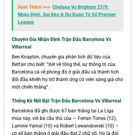
Xem Thêm >>>
Chelsea Vs Brighton 27/9:
Nhận Định, Soi Kèo & Dự Đoán Tỷ Số Premier
League
Chuyên Gia Nhận Định Trận Đấu Barcelona Vs
Villarreal
Ben Knapton, chuyên gia phân tích dữ liệu của
Betfair cho biết: “Xét về tổng thể, sự thống trị của
Barcelona cả về phong độ ở giải đấu và thành tích
đối đầu khiến họ trở thành ứng cử viên sáng giá cho
một chiến thắng”.
Thống Kê Nổi Bật Trận Đấu Barcelona Vs Villarreal
Barcelona đã ghi được 67 bàn thắng tại La Liga
mùa này, với ba cầu thủ của — Ferran Torres (12),
Lamine Yamal (10) và Robert Lewandowski (10) –
có số bàn thắng ở giải đấu đạt 2 chữ số. Họ là đội