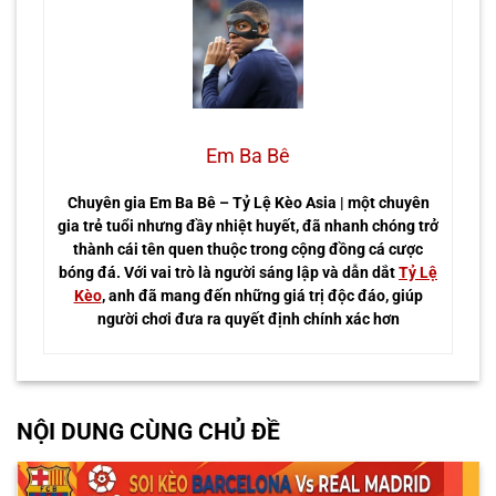
Em Ba Bê
Chuyên gia Em Ba Bê – Tỷ Lệ Kèo Asia | một chuyên
gia trẻ tuổi nhưng đầy nhiệt huyết, đã nhanh chóng trở
thành cái tên quen thuộc trong cộng đồng cá cược
bóng đá. Với vai trò là người sáng lập và dẫn dắt
Tỷ Lệ
Kèo
, anh đã mang đến những giá trị độc đáo, giúp
người chơi đưa ra quyết định chính xác hơn
NỘI DUNG CÙNG CHỦ ĐỀ