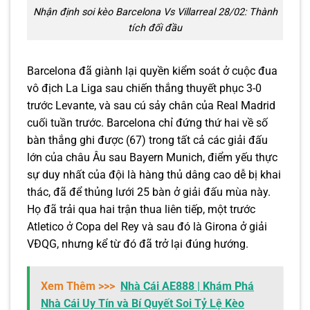
Nhận định soi kèo Barcelona Vs Villarreal 28/02: Thành
tích đối đầu
Barcelona đã giành lại quyền kiểm soát ở cuộc đua
vô địch La Liga sau chiến thắng thuyết phục 3-0
trước Levante, và sau cú sảy chân của Real Madrid
cuối tuần trước. Barcelona chỉ đứng thứ hai về số
bàn thắng ghi được (67) trong tất cả các giải đấu
lớn của châu Âu sau Bayern Munich, điểm yếu thực
sự duy nhất của đội là hàng thủ dâng cao dễ bị khai
thác, đã để thủng lưới 25 bàn ở giải đấu mùa này.
Họ đã trải qua hai trận thua liên tiếp, một trước
Atletico ở Copa del Rey và sau đó là Girona ở giải
VĐQG, nhưng kể từ đó đã trở lại đúng hướng.
Xem Thêm >>>
Nhà Cái AE888 | Khám Phá
Nhà Cái Uy Tín và Bí Quyết Soi Tỷ Lệ Kèo