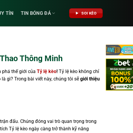
UY TÍN
TIN BÓNG ĐÁ
SOI KÈO
ể Thao Thông Minh
phá thế giới của
Tỷ lệ kèo
!
Tỷ lệ kèo không chỉ
là gì? Trong bài viết này, chúng tôi sẽ
giới thiệu
 trận đấu. Chúng đóng vai trò quan trọng trong
tích Tỷ lệ kèo ngày càng trở thành kỹ năng