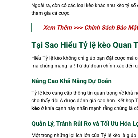
Ngoài ra, còn có các loại kèo khác như kèo tỷ số 
tham gia cá cược.
Xem Thêm >>>
Chính Sách Bảo Mật
Tại Sao Hiểu Tỷ lệ kèo Quan 
Hiểu Tỷ lệ kèo không chỉ giúp bạn đặt cược mà 
mà chúng mang lại! Từ dự đoán chính xác đến quả
Nâng Cao Khả Năng Dự Đoán
Tỷ lệ kèo cung cấp thông tin quan trọng về khả nă
cho thấy đội A được đánh giá cao hơn. Kết hợp T
kèo
ở khía cạnh này nhấn mạnh rằng chúng là cô
Quản Lý, Tránh Rủi Ro và Tối Ưu Hóa L
Một trong những lợi ích lớn của Tỷ lệ kèo là giú