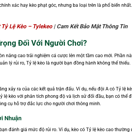
chính xác hay kèo phạt góc, nhưng ba loại trên là phổ biến nhất.
 Tỷ Lệ Kèo – Tylekeo
| Cam Kết Bảo Mật Thông Tin
Trọng Đối Với Người Chơi?
còn nâng cao trải nghiệm cá cược lên một tầm cao mới. Phần n
n lý rủi ro, Tỷ lệ kèo là người bạn đồng hành không thể thiếu.
ng xảy ra của các kết quả trận đấu. Ví dụ, nếu đội A có Tỷ lệ kè
ỷ lệ kèo với phân tích phong độ và lịch sử đối đầu, bạn có thể
ng cụ hỗ trợ đắc lực cho người chơi thông minh.
ợi Nhuận
p bạn đánh giá mức độ rủi ro. Ví dụ, kèo có Tỷ lệ kèo cao thường