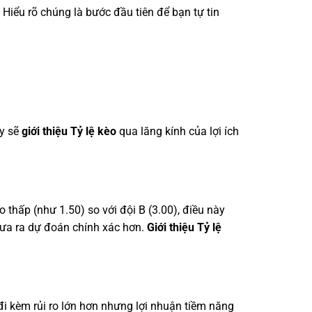
 Hiểu rõ chúng là bước đầu tiên để bạn tự tin
ày sẽ
giới thiệu Tỷ lệ kèo
qua lăng kính của lợi ích
o thấp (như 1.50) so với đội B (3.00), điều này
 đưa ra dự đoán chính xác hơn.
Giới thiệu Tỷ lệ
 đi kèm rủi ro lớn hơn nhưng lợi nhuận tiềm năng