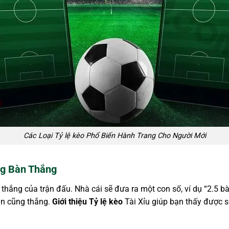
Các Loại Tỷ lệ kèo Phổ Biến Hành Trang Cho Người Mới
ng Bàn Thắng
n thắng của trận đấu. Nhà cái sẽ đưa ra một con số, ví dụ “2.5 bà
bạn cũng thắng.
Giới thiệu Tỷ lệ kèo
Tài Xỉu giúp bạn thấy được s