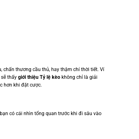
chấn thương cầu thủ, hay thậm chí thời tiết. Ví
 sẽ thấy
giới thiệu Tỷ lệ kèo
không chỉ là giải
c hơn khi đặt cược.
bạn có cái nhìn tổng quan trước khi đi sâu vào