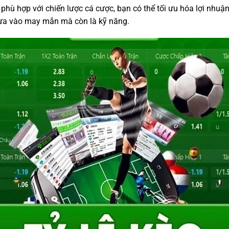
hù hợp với chiến lược cá cược, bạn có thể tối ưu hóa lợi nhuận
 dựa vào may mắn mà còn là kỹ năng.