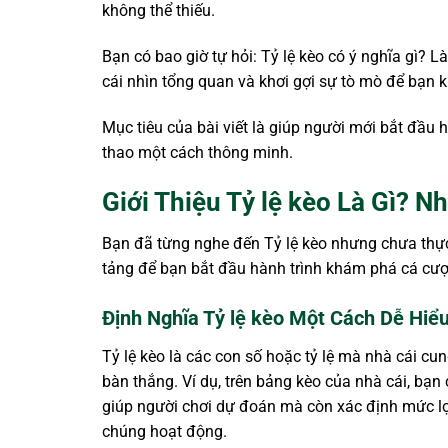
không thể thiếu.
Bạn có bao giờ tự hỏi: Tỷ lệ kèo có ý nghĩa gì?
cái nhìn tổng quan và khơi gợi sự tò mò để bạn
Mục tiêu của bài viết là giúp người mới bắt đầu h
thao một cách thông minh.
Giới Thiệu Tỷ lệ kèo Là Gì? 
Bạn đã từng nghe đến Tỷ lệ kèo nhưng chưa thực
tảng để bạn bắt đầu hành trình khám phá cá cượ
Định Nghĩa Tỷ lệ kèo Một Cách Dễ Hiể
Tỷ lệ kèo là các con số hoặc tỷ lệ mà nhà cái cu
bàn thắng. Ví dụ, trên bảng kèo của nhà cái, bạn
giúp người chơi dự đoán mà còn xác định mức lợ
chúng hoạt động.