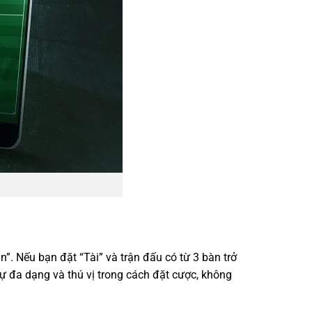
n”. Nếu bạn đặt “Tài” và trận đấu có từ 3 bàn trở
ự đa dạng và thú vị trong cách đặt cược, không