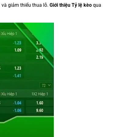
 và giảm thiểu thua lỗ.
Giới thiệu Tỷ lệ kèo
qua