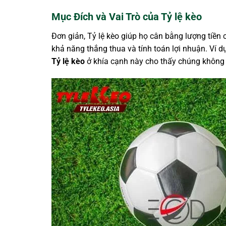
Mục Đích và Vai Trò của Tỷ lệ kèo
Đơn giản, Tỷ lệ kèo giúp họ cân bằng lượng tiền 
khả năng thắng thua và tính toán lợi nhuận. Ví 
Tỷ lệ kèo
ở khía cạnh này cho thấy chúng không c