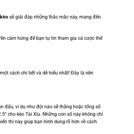
 kèo
sẽ giải đáp những thắc mắc này, mang đến
ruyền cảm hứng để bạn tự tin tham gia cá cược thể
một cách chi tiết và dễ hiểu nhất! Đây là nền
ận đấu, ví dụ như đội nào sẽ thắng hoặc tổng số
“2.5” cho kèo Tài Xỉu. Những con số này không chỉ
iển thị này giúp bạn hình dung rõ hơn về cách