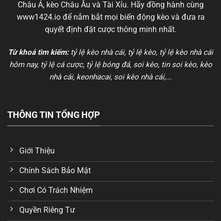
Châu Á, kèo Châu Âu và Tài Xỉu. Hãy đồng hành cùng
www1424.io
để nắm bắt mọi biến động kèo và đưa ra
quyết định đặt cược thông minh nhất.
Từ khoá tìm kiếm:
tỷ lệ kèo nhà cái
, tỷ lệ kèo, tỷ lệ kèo nhà cái
hôm nay, tỷ lệ cá cược, tỷ lệ bóng đá, soi kèo, tin soi kèo, kèo
nhà cái, keonhacai, soi kèo nhà cái,...
THÔNG TIN TỔNG HỢP
Giới Thiệu
Chính Sách Bảo Mật
Chơi Có Trách Nhiệm
Quyền Riêng Tư