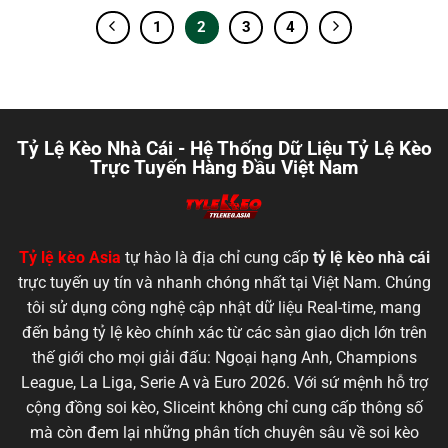
1
2
3
4
Tỷ Lệ Kèo Nhà Cái - Hệ Thống Dữ Liệu Tỷ Lệ Kèo
Trực Tuyến Hàng Đầu Việt Nam
Tỷ lệ kèo
Asia
tự hào là địa chỉ cung cấp
tỷ lệ kèo nhà cái
trực tuyến uy tín và nhanh chóng nhất tại Việt Nam. Chúng
tôi sử dụng công nghệ cập nhật dữ liệu Real-time, mang
đến bảng tỷ lệ kèo chính xác từ các sàn giao dịch lớn trên
thế giới cho mọi giải đấu: Ngoại hạng Anh, Champions
League, La Liga, Serie A và Euro 2026. Với sứ mệnh hỗ trợ
cộng đồng soi kèo, Sliceint không chỉ cung cấp thông số
mà còn đem lại những phân tích chuyên sâu về soi kèo