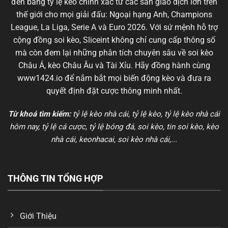
đến bảng tỷ lệ kèo chính xác từ các sàn giao dịch lớn trên
thế giới cho mọi giải đấu: Ngoại hạng Anh, Champions
League, La Liga, Serie A và Euro 2026. Với sứ mệnh hỗ trợ
cộng đồng soi kèo, Sliceint không chỉ cung cấp thông số
mà còn đem lại những phân tích chuyên sâu về soi kèo
Châu Á, kèo Châu Âu và Tài Xỉu. Hãy đồng hành cùng
www1424.io
để nắm bắt mọi biến động kèo và đưa ra
quyết định đặt cược thông minh nhất.
Từ khoá tìm kiếm:
tỷ lệ kèo nhà cái
, tỷ lệ kèo, tỷ lệ kèo nhà cái
hôm nay, tỷ lệ cá cược, tỷ lệ bóng đá, soi kèo, tin soi kèo, kèo
nhà cái, keonhacai, soi kèo nhà cái,...
THÔNG TIN TỔNG HỢP
Giới Thiệu