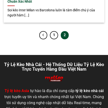
Chuẩn Xác Nhất
Soi kèo Inter Milan vs Barcelona luôn là tâm điểm chú ý của
người hâm [...]
1
2
Tỷ Lệ Kèo Nhà Cái - Hệ Thống Dữ Liệu Tỷ Lệ Kèo
Trực Tuyến Hàng Đầu Việt Nam
Tỷ lệ kèo
Asia
tự hào là địa chỉ cung cấp
tỷ lệ kèo nhà cái
trực tuyến uy tín và nhanh chóng nhất tại Việt Nam. Chúng
tôi sử dụng công nghệ cập nhật dữ liệu Real-time, mang