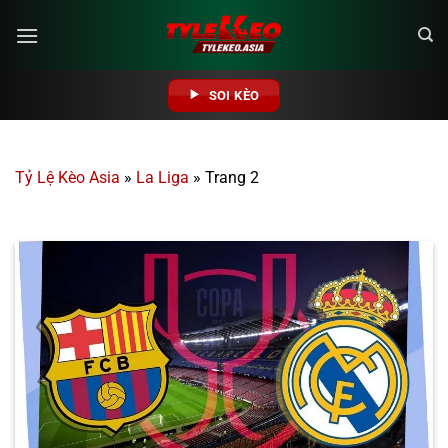
Bỏ
qua
nội
dung
SOI KÈO
Tỷ Lệ Kèo Asia
»
La Liga
»
Trang 2