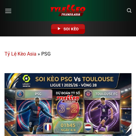
Bỏ
qua
nội
dung
SOI KÈO
Tỷ Lệ Kèo Asia
»
PSG