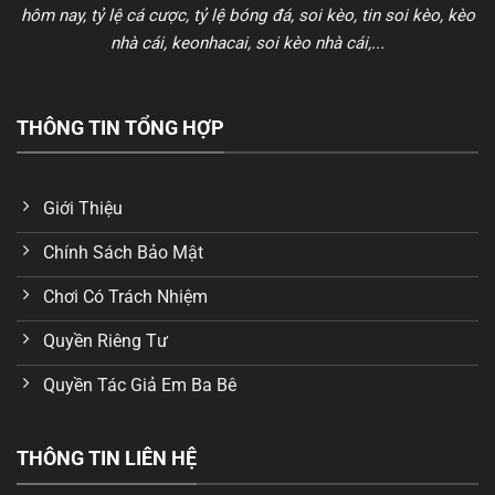
hôm nay, tỷ lệ cá cược, tỷ lệ bóng đá, soi kèo, tin soi kèo, kèo
nhà cái, keonhacai, soi kèo nhà cái,...
THÔNG TIN TỔNG HỢP
Giới Thiệu
Chính Sách Bảo Mật
Chơi Có Trách Nhiệm
Quyền Riêng Tư
Quyền Tác Giả Em Ba Bê
THÔNG TIN LIÊN HỆ