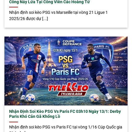
Công Nảy Lửa Tại Công Viên Các Hoàng Tử
Nhận định soi kèo PSG vs Marseille tại vòng 21 Ligue 1
2025/26 được dự [...]
Nhận Định Soi Kèo PSG Vs Paris FC 03h10 Ngày 13/1: Derby
Paris Khó Cản Gã Khổng Lồ
Nhận định soi kèo PSG vs Paris FC tại vòng 1/16 Cúp Quốc gia