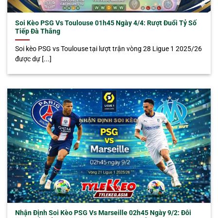
Soi Kèo PSG Vs Toulouse 01h45 Ngày 4/4: Rượt Đuổi Tỷ Số
Tiếp Đà Thắng
Soi kèo PSG vs Toulouse tại lượt trận vòng 28 Ligue 1 2025/26
được dự [...]
Nhận Định Soi Kèo PSG Vs Marseille 02h45 Ngày 9/2: Đôi