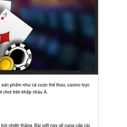
g sản phẩm như cá cược thể thao, casino trực
i chơi trên khắp châu Á.
 hội chiến thắng. Bài viết này sẽ cung cấp cái