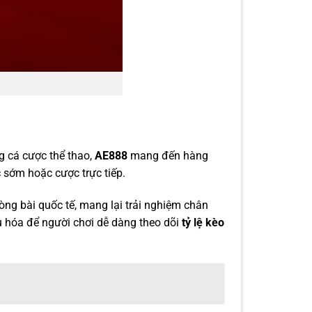
 cá cược thể thao,
AE888
mang đến hàng
 sớm hoặc cược trực tiếp.
sòng bài quốc tế, mang lại trải nghiệm chân
ưu hóa để người chơi dễ dàng theo dõi
tỷ lệ kèo