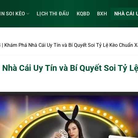
IN SOI KÈO
LỊCH THI ĐẤU
KQBD
BXH
NHÀ CÁI 
 | Khám Phá Nhà Cái Uy Tín và Bí Quyết Soi Tỷ Lệ Kèo Chuẩn X
Nhà Cái Uy Tín và Bí Quyết Soi Tỷ L