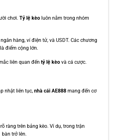
ười chơi.
Tỷ lệ kèo
luôn nằm trong nhóm
 ngân hàng, ví điện tử, và USDT. Các chương
 là điểm cộng lớn.
c mắc liên quan đến
tỷ lệ kèo
và cá cược.
p nhật liên tục,
nhà cái AE888
mang đến cơ
õ ràng trên bảng kèo. Ví dụ, trong trận
 bàn trở lên.