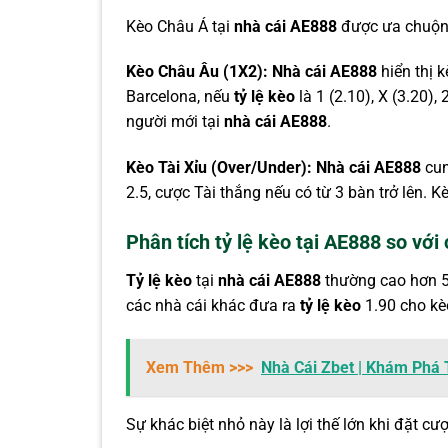
Kèo Châu Á tại
nhà cái AE888
được ưa chuộng
Kèo Châu Âu (1X2):
Nhà cái AE888
hiển thị k
Barcelona, nếu
tỷ lệ kèo
là 1 (2.10), X (3.20)
người mới tại
nhà cái AE888
.
Kèo Tài Xỉu (Over/Under):
Nhà cái AE888
cun
2.5, cược Tài thắng nếu có từ 3 bàn trở lên. 
Phân tích tỷ lệ kèo tại AE888 so với
Tỷ lệ kèo
tại
nhà cái AE888
thường cao hơn 5-
các nhà cái khác đưa ra
tỷ lệ kèo
1.90 cho kè
Xem Thêm >>>
Nhà Cái Zbet | Khám Phá 
Sự khác biệt nhỏ này là lợi thế lớn khi đặt cư