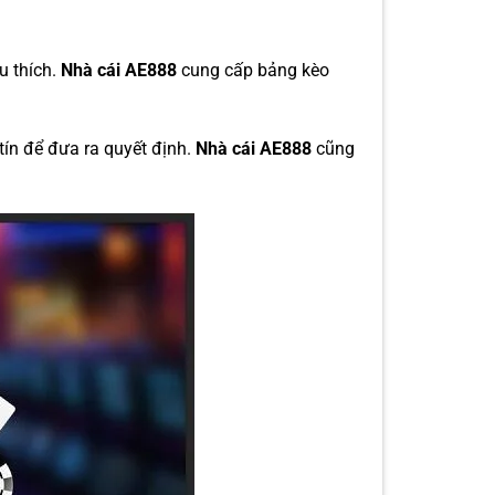
u thích.
Nhà cái AE888
cung cấp bảng kèo
tín để đưa ra quyết định.
Nhà cái AE888
cũng