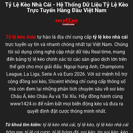
Tỷ Lệ Kèo Nhà Cái - Hệ Thống Dữ Liệu Tỷ Lệ Kèo
Trực Tuyến Hàng Đầu Việt Nam
Tỷ lệ kèo
Asia
tự hào là địa chỉ cung cấp
tỷ lệ kèo nhà cái
trực tuyến uy tín và nhanh chóng nhất tại Việt Nam. Chúng
tôi sử dụng công nghệ cập nhật dữ liệu Real-time, mang
đến bảng tỷ lệ kèo chính xác từ các sàn giao dịch lớn trên
thế giới cho mọi giải đấu: Ngoại hạng Anh, Champions
League, La Liga, Serie A và Euro 2026. Với sứ mệnh hỗ trợ
cộng đồng soi kèo, Sliceint không chỉ cung cấp thông số
mà còn đem lại những phân tích chuyên sâu về soi kèo
Châu Á, kèo Châu Âu và Tài Xỉu. Hãy đồng hành cùng
www1424.io
để nắm bắt mọi biến động kèo và đưa ra
quyết định đặt cược thông minh nhất.
Từ khoá tìm kiếm:
tỷ lệ kèo nhà cái
, tỷ lệ kèo, tỷ lệ kèo nhà cái
hôm nay, tỷ lệ cá cược, tỷ lệ bóng đá, soi kèo, tin soi kèo, kèo