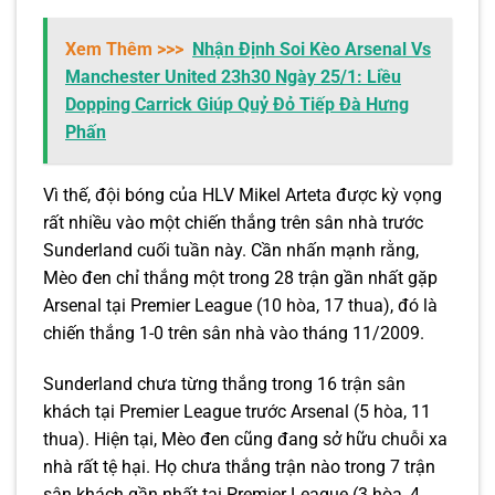
Xem Thêm >>>
Nhận Định Soi Kèo Arsenal Vs
Manchester United 23h30 Ngày 25/1: Liều
Dopping Carrick Giúp Quỷ Đỏ Tiếp Đà Hưng
Phấn
Vì thế, đội bóng của HLV Mikel Arteta được kỳ vọng
rất nhiều vào một chiến thắng trên sân nhà trước
Sunderland cuối tuần này. Cần nhấn mạnh rằng,
Mèo đen chỉ thắng một trong 28 trận gần nhất gặp
Arsenal tại Premier League (10 hòa, 17 thua), đó là
chiến thắng 1-0 trên sân nhà vào tháng 11/2009.
Sunderland chưa từng thắng trong 16 trận sân
khách tại Premier League trước Arsenal (5 hòa, 11
thua). Hiện tại, Mèo đen cũng đang sở hữu chuỗi xa
nhà rất tệ hại. Họ chưa thắng trận nào trong 7 trận
sân khách gần nhất tại Premier League (3 hòa, 4