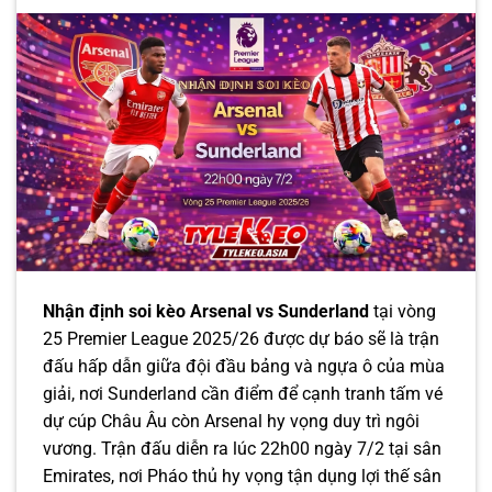
Nhận định soi kèo Arsenal vs Sunderland
tại vòng
25 Premier League 2025/26 được dự báo sẽ là trận
đấu hấp dẫn giữa đội đầu bảng và ngựa ô của mùa
giải, nơi Sunderland cần điểm để cạnh tranh tấm vé
dự cúp Châu Âu còn Arsenal hy vọng duy trì ngôi
vương. Trận đấu diễn ra lúc 22h00 ngày 7/2 tại sân
Emirates, nơi Pháo thủ hy vọng tận dụng lợi thế sân