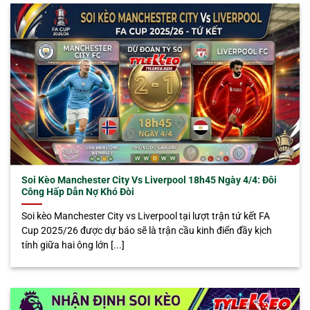
Soi Kèo Manchester City Vs Liverpool 18h45 Ngày 4/4: Đôi
Công Hấp Dẫn Nợ Khó Đòi
Soi kèo Manchester City vs Liverpool tại lượt trận tứ kết FA
Cup 2025/26 được dự báo sẽ là trận cầu kinh điển đầy kịch
tính giữa hai ông lớn [...]