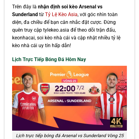
Trên đây là
nhận định soi kèo Arsenal vs
Sunderland
từ
Tỷ Lệ Kèo Asia
, với góc nhìn toàn
diện, đa chiều để bạn cân nhắc đặt cược. Đừng
quên truy cập tylekeo.asia để theo dõi trận đấu,
keonhacai, soi kèo nhà cái và cập nhật nhiều tỷ lệ
kèo nhà cái uy tín hấp dẫn!
Lịch Trực Tiếp Bóng Đá Hôm Nay
Lịch trực tiếp bóng đá Arsenal vs Sunderland Vòng 25