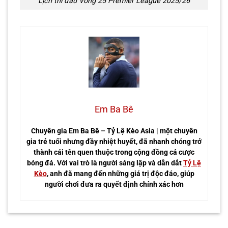
Lịch thi đấu Vòng 25 Premier League 2025/26
Em Ba Bê
Chuyên gia Em Ba Bê – Tỷ Lệ Kèo Asia | một chuyên
gia trẻ tuổi nhưng đầy nhiệt huyết, đã nhanh chóng trở
thành cái tên quen thuộc trong cộng đồng cá cược
bóng đá. Với vai trò là người sáng lập và dẫn dắt
Tỷ Lệ
Kèo
, anh đã mang đến những giá trị độc đáo, giúp
người chơi đưa ra quyết định chính xác hơn