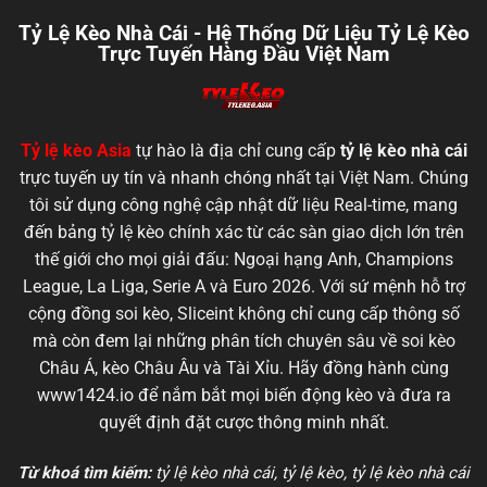
Tỷ Lệ Kèo Nhà Cái - Hệ Thống Dữ Liệu Tỷ Lệ Kèo
Trực Tuyến Hàng Đầu Việt Nam
Tỷ lệ kèo
Asia
tự hào là địa chỉ cung cấp
tỷ lệ kèo nhà cái
trực tuyến uy tín và nhanh chóng nhất tại Việt Nam. Chúng
tôi sử dụng công nghệ cập nhật dữ liệu Real-time, mang
đến bảng tỷ lệ kèo chính xác từ các sàn giao dịch lớn trên
thế giới cho mọi giải đấu: Ngoại hạng Anh, Champions
League, La Liga, Serie A và Euro 2026. Với sứ mệnh hỗ trợ
cộng đồng soi kèo, Sliceint không chỉ cung cấp thông số
mà còn đem lại những phân tích chuyên sâu về soi kèo
Châu Á, kèo Châu Âu và Tài Xỉu. Hãy đồng hành cùng
www1424.io
để nắm bắt mọi biến động kèo và đưa ra
quyết định đặt cược thông minh nhất.
Từ khoá tìm kiếm:
tỷ lệ kèo nhà cái
, tỷ lệ kèo, tỷ lệ kèo nhà cái