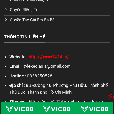
Quyền Riêng Tư
Quyền Tác Giả Em Ba Bê
THÔNG TIN LIÊN HỆ
Website
:
https://www1424.io/
Email
:
tylekeo.asia@gmail.com
Hotline
: 0338250528
Địa chỉ
: 8B Đường 46, Phường Phú Hữu, Thành phố
Thủ Đức, Thành phố Hồ Chí Minh
Sitemap
: https://www1424.io/sitemap_index.xml