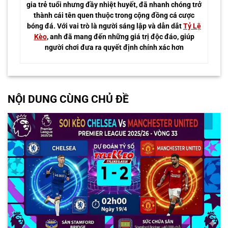
gia trẻ tuổi nhưng đầy nhiệt huyết, đã nhanh chóng trở
thành cái tên quen thuộc trong cộng đồng cá cược
bóng đá. Với vai trò là người sáng lập và dẫn dắt
Tỷ Lệ
Kèo
, anh đã mang đến những giá trị độc đáo, giúp
người chơi đưa ra quyết định chính xác hơn
NỘI DUNG CÙNG CHỦ ĐỀ