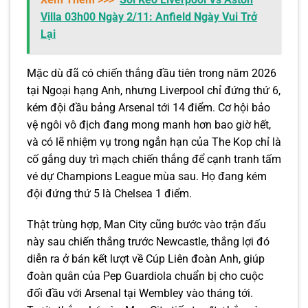
Villa 03h00 Ngày 2/11: Anfield Ngày Vui Trở
Lại
Mặc dù đã có chiến thắng đầu tiên trong năm 2026
tại Ngoại hạng Anh, nhưng Liverpool chỉ đứng thứ 6,
kém đội đầu bảng Arsenal tới 14 điểm. Cơ hội bảo
vệ ngôi vô địch đang mong manh hơn bao giờ hết,
và có lẽ nhiệm vụ trong ngắn hạn của The Kop chỉ là
cố gắng duy trì mạch chiến thắng để cạnh tranh tấm
vé dự Champions League mùa sau. Họ đang kém
đội đứng thứ 5 là Chelsea 1 điểm.
Thật trùng hợp, Man City cũng bước vào trận đấu
này sau chiến thắng trước Newcastle, thắng lợi đó
diễn ra ở bán kết lượt về Cúp Liên đoàn Anh, giúp
đoàn quân của Pep Guardiola chuẩn bị cho cuộc
đối đầu với Arsenal tại Wembley vào tháng tới.