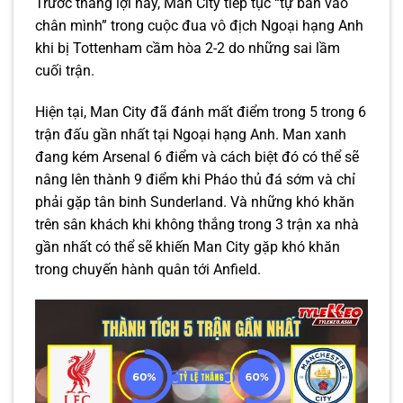
Trước thắng lợi này, Man City tiếp tục “tự bắn vào
chân mình” trong cuộc đua vô địch Ngoại hạng Anh
khi bị Tottenham cầm hòa 2-2 do những sai lầm
cuối trận.
Hiện tại, Man City đã đánh mất điểm trong 5 trong 6
trận đấu gần nhất tại Ngoại hạng Anh. Man xanh
đang kém Arsenal 6 điểm và cách biệt đó có thể sẽ
nâng lên thành 9 điểm khi Pháo thủ đá sớm và chỉ
phải gặp tân binh Sunderland. Và những khó khăn
trên sân khách khi không thắng trong 3 trận xa nhà
gần nhất có thể sẽ khiến Man City gặp khó khăn
trong chuyến hành quân tới Anfield.