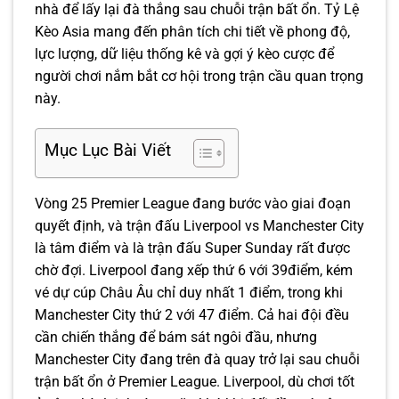
nhà để lấy lại đà thắng sau chuỗi trận bất ổn. Tỷ Lệ
Kèo Asia mang đến phân tích chi tiết về phong độ,
lực lượng, dữ liệu thống kê và gợi ý kèo cược để
người chơi nắm bắt cơ hội trong trận cầu quan trọng
này.
Mục Lục Bài Viết
Vòng 25 Premier League đang bước vào giai đoạn
quyết định, và trận đấu Liverpool vs Manchester City
là tâm điểm và là trận đấu Super Sunday rất được
chờ đợi. Liverpool đang xếp thứ 6 với 39điểm, kém
vé dự cúp Châu Âu chỉ duy nhất 1 điểm, trong khi
Manchester City thứ 2 với 47 điểm. Cả hai đội đều
cần chiến thắng để bám sát ngôi đầu, nhưng
Manchester City đang trên đà quay trở lại sau chuỗi
trận bất ổn ở Premier League. Liverpool, dù chơi tốt