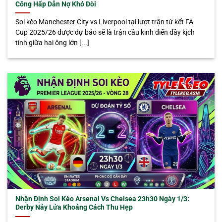
Công Hấp Dẫn Nợ Khó Đòi
Soi kèo Manchester City vs Liverpool tại lượt trận tứ kết FA
Cup 2025/26 được dự báo sẽ là trận cầu kinh điển đầy kịch
tính giữa hai ông lớn [...]
Nhận Định Soi Kèo Arsenal Vs Chelsea 23h30 Ngày 1/3:
Derby Nảy Lửa Khoảng Cách Thu Hẹp