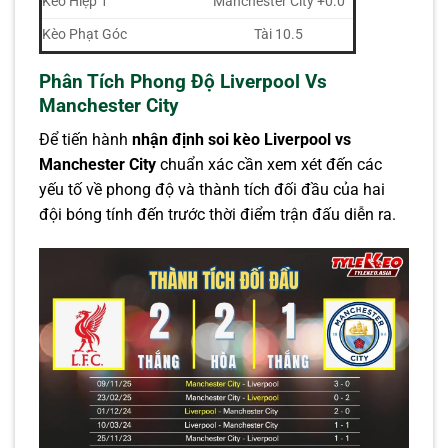
Kèo Hiệp 1
Manchester City +0.0
Kèo Phạt Góc
Tài 10.5
Phân Tích Phong Độ Liverpool Vs
Manchester City
Để tiến hành
nhận định soi kèo Liverpool vs
Manchester City
chuẩn xác cần xem xét đến các
yếu tố về phong độ và thành tích đối đầu của hai
đội bóng tính đến trước thời điểm trận đấu diễn ra.