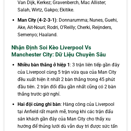
Van Dijk, Kerkez; Gravenberch, Mac Allister;
Salah, Wirtz, Gakpo; Ekitike.
Man City (4-2-3-1)
: Donnarumma; Nunes, Guehi,
Ake, Ait-Nouri; Rodri, O’Reilly; Cherki, Reijnders,
Semenyo; Haaland.
Nhận Định Soi Kèo Liverpool Vs
Manchester City: Dữ Liệu Chuyên Sâu
Nhiều bàn thắng ở hiệp 1
: 3 trận liên tiếp gần đây
của Liverpool cùng 5 trận vừa qua của Man City
đều xuất hiện ít nhất 2 bàn thắng trong 45 phút
đầu tiên. 2 trận đối đầu gần nhất cũng có 2 bàn
thắng trước giờ nghỉ.
Hai đội cùng ghi bàn
: Hàng công của Liverpool
tại Anfield rất mạnh mẽ, trong khi các trận đấu
sân khách gần đây của Man City cho thấy xu
hướng để thủng lưới dù vẫn duy trì được sức tấn