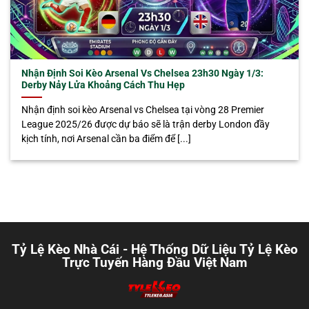
Nhận Định Soi Kèo Arsenal Vs Chelsea 23h30 Ngày 1/3:
Derby Nảy Lửa Khoảng Cách Thu Hẹp
Nhận định soi kèo Arsenal vs Chelsea tại vòng 28 Premier
League 2025/26 được dự báo sẽ là trận derby London đầy
kịch tính, nơi Arsenal cần ba điểm để [...]
Tỷ Lệ Kèo Nhà Cái - Hệ Thống Dữ Liệu Tỷ Lệ Kèo
Trực Tuyến Hàng Đầu Việt Nam