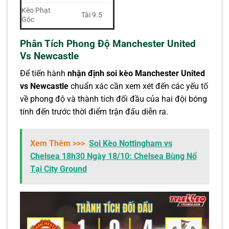
Kèo Phạt
Tài 9.5
Góc
Phân Tích Phong Độ Manchester United
Vs Newcastle
Để tiến hành
nhận định soi kèo Manchester United
vs Newcastle
chuẩn xác cần xem xét đến các yếu tố
về phong độ và thành tích đối đầu của hai đội bóng
tính đến trước thời điểm trận đấu diễn ra.
Xem Thêm >>>
Soi Kèo Nottingham vs
Chelsea 18h30 Ngày 18/10: Chelsea Bùng Nổ
Tại City Ground