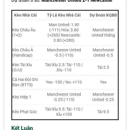
Dự đoán tỉ số:
Manchester United 2-1 Newcastle
Kèo Nhà Cái
Tỷ Lệ Kèo Nhà Cái
Dự Đoán KQBĐ
Man United: 1.90
Kèo Châu Âu
(-111) Hòa: 3.60
Manchester
(1×2)
(+260) Newcastle:
United thắng
3.80 (+280)
Kèo Châu Á
Manchester United
Manchester
(Handicap)
-0.5 (-110)
United -0.5
Kèo Tài Xỉu
Tài/Xỉu 2.5: Tài -110 /
Tài 2.5
(O/U)
Xỉu -110
Cả Hai Đội Ghi
Yes: -130 / No: +110
Yes
Bàn (BTTS)
Manchester United
Manchester
Kèo Hiệp 1
-0.25 (-115)
United -0.25
Tài/Xỉu 9.5: Tài -110 /
Kèo Phạt Góc
Tài 9.5
Xỉu +100
Kết Luận