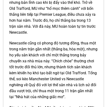
nhưng bản lĩnh cao khi bị đẩy vào thế khó. Trở về
Old Trafford, MU như “hổ mọc thêm cánh” với bốn
thắng liên tiếp tại Premier League, điều chưa xảy ra
hơn hai năm. Trước đó, họ chỉ thắng ba trong 13
trận sân nhà. Với đà này, MU hoàn toàn tự tin trước
Newcastle.
Newcastle cũng có phong độ tương đồng, thua một
trong năm trận gần nhất (thắng ba, hòa một), nhưng
họ yếu sân khách với chỉ một thắng trong bảy
chuyến xa nhà mùa này. “Chích chòe” thường chơi
tốt trước đối thủ lớn, nhưng thành tích sân khách
kém khiến họ khó tạo bất ngờ tại Old Trafford. Tổng
thể, soi kèo Manchester United vs Newcastle
nghiêng về Quỷ đỏ với lợi thế sân nhà và lịch sử đối
đầu vượt trội, chỉ thua một trong 11 trận gần nhất
tại “Nhà hát của những giấc mơ”.