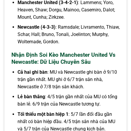
Manchester United (3-4-2-1)
: Lammens; Yoro,
Heaven, Shaw; Dorgu, Mainoo, Casemiro, Dalot;
Mount, Cunha; Zirkzee.
Newcastle (4-3-3)
: Ramsdale; Livramento, Thiaw,
Schar, Hall; Bruno, Tonali, Joelinton; Murphy,
Woltemade, Gordon.
Nhận Định Soi Kèo Manchester United Vs
Newcastle: Dữ Liệu Chuyên Sâu
Cả hai ghi bàn
: MU và Newcastle ghi bàn ở 9/10
trận gần nhất. MU ghi ở 6/7 trận sân nhà,
Newcastle ở 7/8 trận sân khách.
Lẻ bàn thắng
: 4/5 trận gần nhất của MU có tổng
bàn lẻ. 6/9 trận của Newcastle tương tự.
Tối thiểu một bàn hiệp 1
: 5/7 lần đối đầu gần
nhất có bàn hiệp đầu. 4/5 trận sân nhà của MU
và 5/7 trận của Newcastle chung kịch bản.