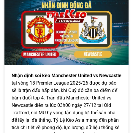
Nhận định soi kèo Manchester United vs Newcastle
tại vòng 18 Premier League 2025/26 được dự báo
sẽ là trận đấu hấp dẫn, khi Quỷ đỏ cần ba điểm để
bám đuổi top 4. Trận đấu Manchester United vs
Newcastle diễn ra lúc 03h00 ngày 27/12 tại Old
Trafford, nơi MU hy vọng tận dụng lợi thế sân nhà
để lấy lại đà thắng. Tỷ Lệ Kèo Asia mang đến phân
tích chi tiết về phong độ, lực lượng, dữ liệu thống kê