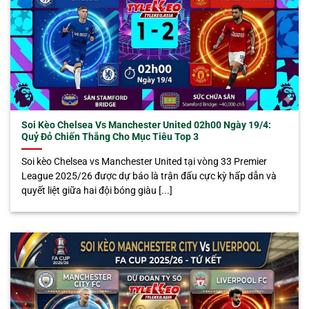
Soi Kèo Chelsea Vs Manchester United 02h00 Ngày 19/4:
Quỷ Đỏ Chiến Thắng Cho Mục Tiêu Top 3
Soi kèo Chelsea vs Manchester United tại vòng 33 Premier
League 2025/26 được dự báo là trận đấu cực kỳ hấp dẫn và
quyết liệt giữa hai đội bóng giàu [...]