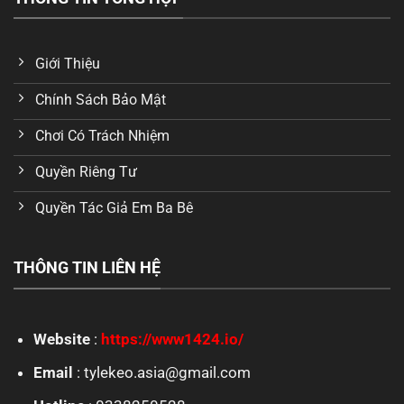
Giới Thiệu
Chính Sách Bảo Mật
Chơi Có Trách Nhiệm
Quyền Riêng Tư
Quyền Tác Giả Em Ba Bê
THÔNG TIN LIÊN HỆ
Website
:
https://www1424.io/
Email
:
tylekeo.asia@gmail.com