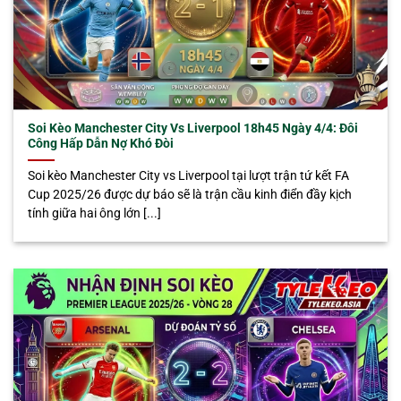
Soi Kèo Manchester City Vs Liverpool 18h45 Ngày 4/4: Đôi
Công Hấp Dẫn Nợ Khó Đòi
Soi kèo Manchester City vs Liverpool tại lượt trận tứ kết FA
Cup 2025/26 được dự báo sẽ là trận cầu kinh điển đầy kịch
tính giữa hai ông lớn [...]