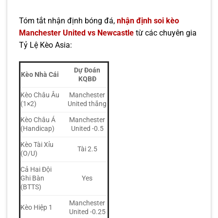
Tóm tắt nhận định bóng đá,
nhận định soi kèo
Manchester United vs Newcastle
từ các chuyên gia
Tỷ Lệ Kèo Asia:
Dự Đoán
Kèo Nhà Cái
KQBĐ
Kèo Châu Âu
Manchester
(1×2)
United thắng
Kèo Châu Á
Manchester
(Handicap)
United -0.5
Kèo Tài Xỉu
Tài 2.5
(O/U)
Cả Hai Đội
Ghi Bàn
Yes
(BTTS)
Manchester
Kèo Hiệp 1
United -0.25