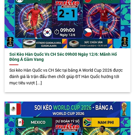
Soi Kèo Hàn Quốc Vs CH Séc 09h00 Ngày 12/6: Mãnh Hổ
Đông Á Gầm Vang
Soi kèo Hàn Quốc vs CH Séc tại bảng A World Cup 2026 được
đánh giá là trận đấu then chốt giúp ĐT Hàn Quốc hướng tới
mục tiêu vượt [...]