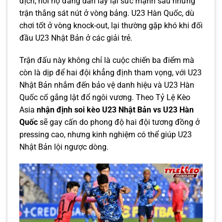
địch, nơi họ đang dần lấy lại sức mạnh sau những
trận thắng sát nút ở vòng bảng. U23 Hàn Quốc, dù
chơi tốt ở vòng knock-out, lại thường gặp khó khi đối
đầu U23 Nhật Bản ở các giải trẻ.
Trận đấu này không chỉ là cuộc chiến ba điểm mà
còn là dịp để hai đội khẳng định tham vọng, với U23
Nhật Bản nhắm đến bảo vệ danh hiệu và U23 Hàn
Quốc cố gắng lật đổ ngôi vương. Theo Tỷ Lệ Kèo
Asia
nhận định soi kèo U23 Nhật Bản vs U23 Hàn
Quốc
sẽ gay cấn do phong độ hai đội tương đồng ở
pressing cao, nhưng kinh nghiệm có thể giúp U23
Nhật Bản lội ngược dòng.