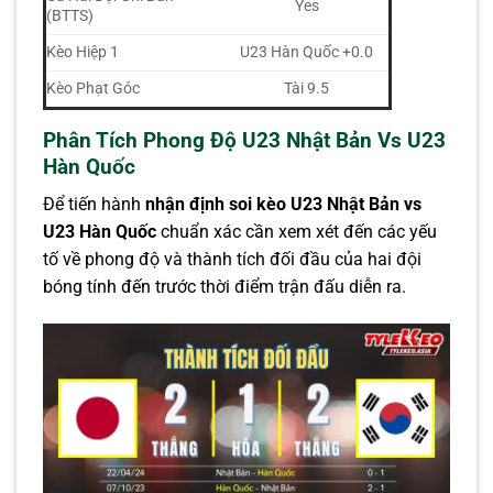
Yes
(BTTS)
Kèo Hiệp 1
U23 Hàn Quốc +0.0
Kèo Phạt Góc
Tài 9.5
Phân Tích Phong Độ U23 Nhật Bản Vs U23
Hàn Quốc
Để tiến hành
nhận định soi kèo U23 Nhật Bản vs
U23 Hàn Quốc
chuẩn xác cần xem xét đến các yếu
tố về phong độ và thành tích đối đầu của hai đội
bóng tính đến trước thời điểm trận đấu diễn ra.