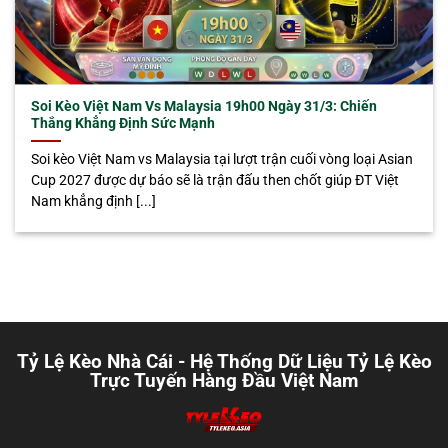
Soi Kèo Việt Nam Vs Malaysia 19h00 Ngày 31/3: Chiến
Thắng Khẳng Định Sức Mạnh
Soi kèo Việt Nam vs Malaysia tại lượt trận cuối vòng loại Asian
Cup 2027 được dự báo sẽ là trận đấu then chốt giúp ĐT Việt
Nam khẳng định [...]
Tỷ Lệ Kèo Nhà Cái - Hệ Thống Dữ Liệu Tỷ Lệ Kèo
Trực Tuyến Hàng Đầu Việt Nam