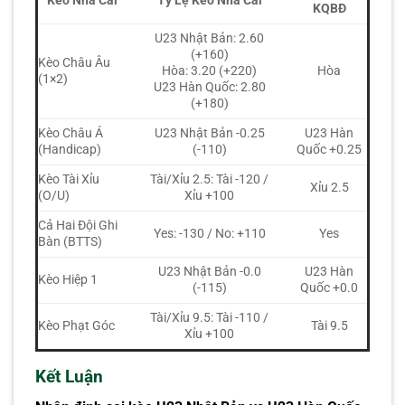
Kèo Nhà Cái
Tỷ Lệ Kèo Nhà Cái
KQBĐ
U23 Nhật Bản: 2.60
(+160)
Kèo Châu Âu
Hòa: 3.20 (+220)
Hòa
(1×2)
U23 Hàn Quốc: 2.80
(+180)
Kèo Châu Á
U23 Nhật Bản -0.25
U23 Hàn
(Handicap)
(-110)
Quốc +0.25
Kèo Tài Xỉu
Tài/Xỉu 2.5: Tài -120 /
Xỉu 2.5
(O/U)
Xỉu +100
Cả Hai Đội Ghi
Yes: -130 / No: +110
Yes
Bàn (BTTS)
U23 Nhật Bản -0.0
U23 Hàn
Kèo Hiệp 1
(-115)
Quốc +0.0
Tài/Xỉu 9.5: Tài -110 /
Kèo Phạt Góc
Tài 9.5
Xỉu +100
Kết Luận