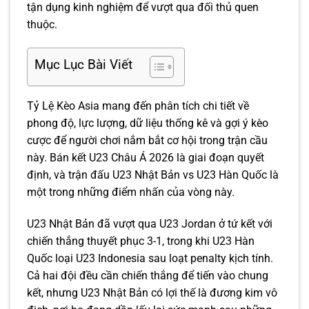
tận dụng kinh nghiệm để vượt qua đối thủ quen
thuộc.
Mục Lục Bài Viết
Tỷ Lệ Kèo Asia mang đến phân tích chi tiết về
phong độ, lực lượng, dữ liệu thống kê và gợi ý kèo
cược để người chơi nắm bắt cơ hội trong trận cầu
này. Bán kết U23 Châu Á 2026 là giai đoạn quyết
định, và trận đấu U23 Nhật Bản vs U23 Hàn Quốc là
một trong những điểm nhấn của vòng này.
U23 Nhật Bản đã vượt qua U23 Jordan ở tứ kết với
chiến thắng thuyết phục 3-1, trong khi U23 Hàn
Quốc loại U23 Indonesia sau loạt penalty kịch tính.
Cả hai đội đều cần chiến thắng để tiến vào chung
kết, nhưng U23 Nhật Bản có lợi thế là đương kim vô