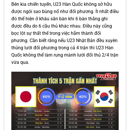
Bên kia chiến tuyến, U23 Hàn Quốc không sở hữu
được ngôi sao bùng nổ như đối phương. Ít nhất điều
đó thể hiện ở khâu săn bàn khi 6 bàn thắng ghi
được đều do 6 cầu thủ khác nhau. Điều này cũng
bọc lột sự thất thế trong việc hãm thành đối
phương. Cần biết rằng nếu U23 Nhật Bản đều xuyên
thủng lưới đối phương trong cả 4 trận thì U23 Hàn
Quốc không thể làm rung mành lưới đối thủ 2/4 trận
vừa qua.