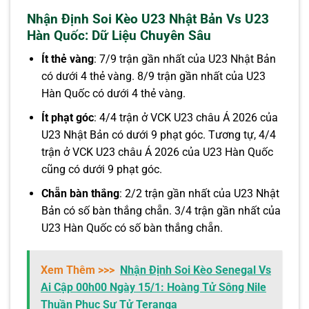
Nhận Định Soi Kèo U23 Nhật Bản Vs U23
Hàn Quốc: Dữ Liệu Chuyên Sâu
Ít thẻ vàng
: 7/9 trận gần nhất của U23 Nhật Bản
có dưới 4 thẻ vàng. 8/9 trận gần nhất của U23
Hàn Quốc có dưới 4 thẻ vàng.
Ít phạt góc
: 4/4 trận ở VCK U23 châu Á 2026 của
U23 Nhật Bản có dưới 9 phạt góc. Tương tự, 4/4
trận ở VCK U23 châu Á 2026 của U23 Hàn Quốc
cũng có dưới 9 phạt góc.
Chẵn bàn thắng
: 2/2 trận gần nhất của U23 Nhật
Bản có số bàn thắng chẵn. 3/4 trận gần nhất của
U23 Hàn Quốc có số bàn thắng chẵn.
Xem Thêm >>>
Nhận Định Soi Kèo Senegal Vs
Ai Cập 00h00 Ngày 15/1: Hoàng Tử Sông Nile
Thuần Phục Sư Tử Teranga