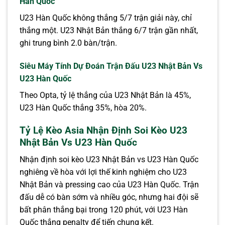
Hàn Quốc
U23 Hàn Quốc không thắng 5/7 trận giải này, chỉ
thắng một. U23 Nhật Bản thắng 6/7 trận gần nhất,
ghi trung bình 2.0 bàn/trận.
Siêu Máy Tính Dự Đoán Trận Đấu U23 Nhật Bản Vs
U23 Hàn Quốc
Theo Opta, tỷ lệ thắng của U23 Nhật Bản là 45%,
U23 Hàn Quốc thắng 35%, hòa 20%.
Tỷ Lệ Kèo Asia Nhận Định Soi Kèo U23
Nhật Bản Vs U23 Hàn Quốc
Nhận định soi kèo U23 Nhật Bản vs U23 Hàn Quốc
nghiêng về hòa với lợi thế kinh nghiệm cho U23
Nhật Bản và pressing cao của U23 Hàn Quốc. Trận
đấu dễ có bàn sớm và nhiều góc, nhưng hai đội sẽ
bất phân thắng bại trong 120 phút, với U23 Hàn
Quốc thắng penalty để tiến chung kết.