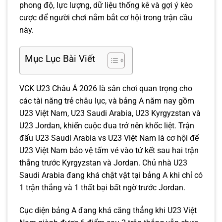
phong độ, lực lượng, dữ liệu thống kê và gợi ý kèo
cược để người chơi nắm bắt cơ hội trong trận cầu
này.
Mục Lục Bài Viết
VCK U23 Châu Á 2026 là sân chơi quan trọng cho
các tài năng trẻ châu lục, và bảng A năm nay gồm
U23 Việt Nam, U23 Saudi Arabia, U23 Kyrgyzstan và
U23 Jordan, khiến cuộc đua trở nên khốc liệt. Trận
đấu U23 Saudi Arabia vs U23 Việt Nam là cơ hội để
U23 Việt Nam bảo vệ tấm vé vào tứ kết sau hai trận
thắng trước Kyrgyzstan và Jordan. Chủ nhà U23
Saudi Arabia đang khá chật vật tại bảng A khi chỉ có
1 trận thắng và 1 thất bại bất ngờ trước Jordan.
Cục diện bảng A đang khá căng thẳng khi U23 Việt