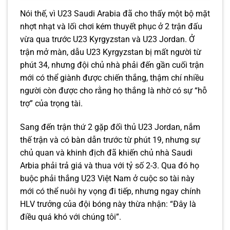
Nói thế, vì U23 Saudi Arabia đã cho thấy một bộ mặt
nhợt nhạt và lối chơi kém thuyết phục ở 2 trận đấu
vừa qua trước U23 Kyrgyzstan và U23 Jordan. Ở
trận mở màn, dẫu U23 Kyrgyzstan bị mất người từ
phút 34, nhưng đội chủ nhà phải đến gần cuối trận
mới có thể giành được chiến thắng, thậm chí nhiều
người còn được cho rằng họ thắng là nhờ có sự “hỗ
trợ” của trọng tài.
Sang đến trận thứ 2 gặp đối thủ U23 Jordan, nắm
thế trận và có bàn dẫn trước từ phút 19, nhưng sự
chủ quan và khinh địch đã khiến chủ nhà Saudi
Arbia phải trả giá và thua với tỷ số 2-3. Qua đó họ
buộc phải thắng U23 Việt Nam ở cuộc so tài này
mới có thể nuôi hy vọng đi tiếp, nhưng ngay chính
HLV trưởng của đội bóng này thừa nhận: “Đây là
điều quá khó với chúng tôi”.