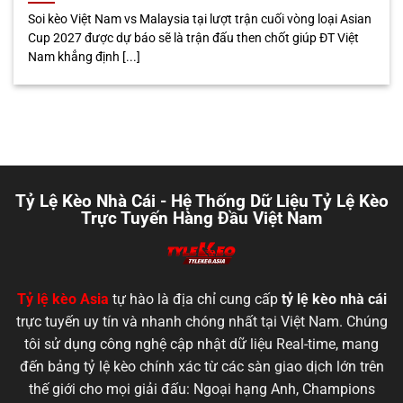
Soi kèo Việt Nam vs Malaysia tại lượt trận cuối vòng loại Asian
Cup 2027 được dự báo sẽ là trận đấu then chốt giúp ĐT Việt
Nam khẳng định [...]
Tỷ Lệ Kèo Nhà Cái - Hệ Thống Dữ Liệu Tỷ Lệ Kèo
Trực Tuyến Hàng Đầu Việt Nam
Tỷ lệ kèo
Asia
tự hào là địa chỉ cung cấp
tỷ lệ kèo nhà cái
trực tuyến uy tín và nhanh chóng nhất tại Việt Nam. Chúng
tôi sử dụng công nghệ cập nhật dữ liệu Real-time, mang
đến bảng tỷ lệ kèo chính xác từ các sàn giao dịch lớn trên
thế giới cho mọi giải đấu: Ngoại hạng Anh, Champions