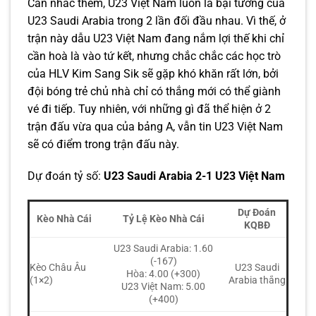
Cần nhắc thêm, U23 Việt Nam luôn là bại tướng của
U23 Saudi Arabia trong 2 lần đối đầu nhau. Vì thế, ở
trận này dẫu U23 Việt Nam đang nắm lợi thế khi chỉ
cần hoà là vào tứ kết, nhưng chắc chắc các học trò
của HLV Kim Sang Sik sẽ gặp khó khăn rất lớn, bởi
đội bóng trẻ chủ nhà chỉ có thắng mới có thể giành
vé đi tiếp. Tuy nhiên, với những gì đã thể hiện ở 2
trận đấu vừa qua của bảng A, vẫn tin U23 Việt Nam
sẽ có điểm trong trận đấu này.
Dự đoán tỷ số:
U23 Saudi Arabia 2-1 U23 Việt Nam
Dự Đoán
Kèo Nhà Cái
Tỷ Lệ Kèo Nhà Cái
KQBĐ
U23 Saudi Arabia: 1.60
(-167)
Kèo Châu Âu
U23 Saudi
Hòa: 4.00 (+300)
(1×2)
Arabia thắng
U23 Việt Nam: 5.00
(+400)