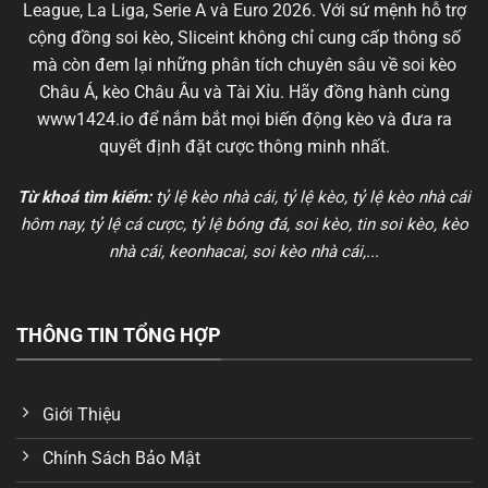
League, La Liga, Serie A và Euro 2026. Với sứ mệnh hỗ trợ
cộng đồng soi kèo, Sliceint không chỉ cung cấp thông số
mà còn đem lại những phân tích chuyên sâu về soi kèo
Châu Á, kèo Châu Âu và Tài Xỉu. Hãy đồng hành cùng
www1424.io
để nắm bắt mọi biến động kèo và đưa ra
quyết định đặt cược thông minh nhất.
Từ khoá tìm kiếm:
tỷ lệ kèo nhà cái
, tỷ lệ kèo, tỷ lệ kèo nhà cái
hôm nay, tỷ lệ cá cược, tỷ lệ bóng đá, soi kèo, tin soi kèo, kèo
nhà cái, keonhacai, soi kèo nhà cái,...
THÔNG TIN TỔNG HỢP
Giới Thiệu
Chính Sách Bảo Mật