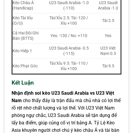
Kèo Châu Á
U23 Saudi Arabia -1.0
U23 Saudi
(Handicap)
(-110)
Arabia -1.0
Kèo Tài Xỉu
Tài/Xỉu 2.5: Tài -120 /
Tài 2.5
(O/U)
Xỉu +100
Cả Hai Đội Ghi
Yes: -130 / No: +110
Yes
Bàn (BTTS)
U23 Saudi Arabia -0.5
U23 Việt
Kèo Hiệp 1
(-115)
Nam 0.5
Tài/Xỉu 9.5: Tài -110 /
Kèo Phạt Góc
Tài 9.5
Xỉu +100
Kết Luận
Nhận định soi kèo U23 Saudi Arabia vs U23 Việt
Nam
cho thấy đây là trận đấu mà chủ nhà có lợi thế
rõ rệt nhờ chất lượng và lợi thế. Với U23 Việt Nam
phòng ngự chắc, U23 Saudi Arabia sẽ tận dụng để
lấy ba điểm, giúp củng cố vị trí bảng A. Tỷ Lệ Kèo
Asia khuyên người chơi chú ý kèo châu Á và tài bàn