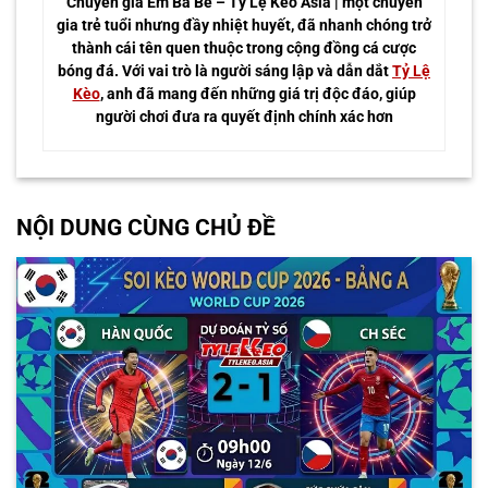
Chuyên gia Em Ba Bê – Tỷ Lệ Kèo Asia | một chuyên
gia trẻ tuổi nhưng đầy nhiệt huyết, đã nhanh chóng trở
thành cái tên quen thuộc trong cộng đồng cá cược
bóng đá. Với vai trò là người sáng lập và dẫn dắt
Tỷ Lệ
Kèo
, anh đã mang đến những giá trị độc đáo, giúp
người chơi đưa ra quyết định chính xác hơn
NỘI DUNG CÙNG CHỦ ĐỀ