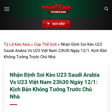
Bỏ
qua
nội
dung
SOI KÈO
Tỷ Lệ Kèo Asia
»
Cúp Thế Giới
»
Nhận Định Soi Kèo U23
Saudi Arabia Vs U23 Việt Nam 23h30 Ngày 12/1: Kịch Bản
Không Tưởng Trước Chủ Nhà
Nhận Định Soi Kèo U23 Saudi Arabia
Vs U23 Việt Nam 23h30 Ngày 12/1:
Kịch Bản Không Tưởng Trước Chủ
Nhà