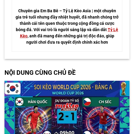
Chuyên gia Em Ba Bê – Tỷ Lệ Kèo Asia | một chuyên
gia trẻ tuổi nhưng đầy nhiệt huyết, đã nhanh chóng trở
thành cái tên quen thuộc trong cộng đồng cá cược
bóng đá. Với vai trò là người sáng lập và dẫn dắt
Tỷ Lệ
Kèo
, anh đã mang đến những giá trị độc đáo, giúp
người chơi đưa ra quyết định chính xác hơn
NỘI DUNG CÙNG CHỦ ĐỀ