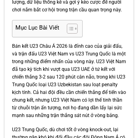
lượng, dữ liệu thống kê và gợi ý kèo cược để người
chơi nắm bắt cơ hội trong trận cầu quan trọng này.
Mục Lục Bài Viết
Bán kết U23 Châu Á 2026 là đỉnh cao của giải đấu,
và trận đấu U23 Việt Nam vs U23 Trung Quốc là một
trong những điểm nhấn của vòng này. U23 Việt Nam
đã tạo kỳ tích khi vượt qua U23 UAE ở tứ kết với
chiến thắng 3-2 sau 120 phút cân não, trong khi U23
Trung Quốc loại U23 Uzbekistan sau loạt penalty
kịch tính. Cả hai đội đều cần chiến thắng để tiến vào
chung kết, nhưng U23 Việt Nam có lợi thế tinh thần
từ chuỗi trận ấn tượng, nơi họ đang dần lấy lại sức
mạnh sau những trận thắng sát nút ở vòng bảng.
U23 Trung Quốc, dù chơi tốt ở vòng knock-out, lại
thường gặp khó khi đối đầu các đội Đông Nam Á có