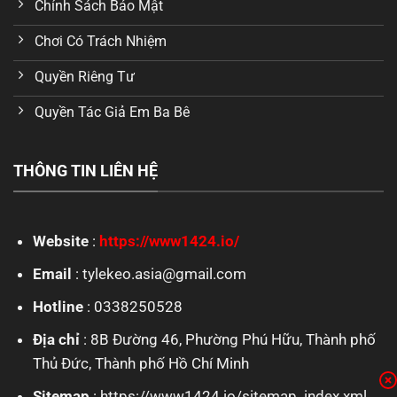
Chính Sách Bảo Mật
Chơi Có Trách Nhiệm
Quyền Riêng Tư
Quyền Tác Giả Em Ba Bê
THÔNG TIN LIÊN HỆ
Website
:
https://www1424.io/
Email
:
tylekeo.asia@gmail.com
Hotline
: 0338250528
Địa chỉ
: 8B Đường 46, Phường Phú Hữu, Thành phố
Thủ Đức, Thành phố Hồ Chí Minh
Sitemap
: https://www1424.io/sitemap_index.xml