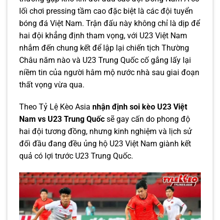
lối chơi pressing tầm cao đặc biệt là các đội tuyển
bóng đá Việt Nam. Trận đấu này không chỉ là dịp để
hai đội khẳng định tham vọng, với U23 Việt Nam
nhắm đến chung kết để lập lại chiến tịch Thường
Châu năm nào và U23 Trung Quốc cố gắng lấy lại
niềm tin của người hâm mộ nước nhà sau giai đoạn
thất vọng vừa qua.
Theo Tỷ Lệ Kèo Asia
nhận định soi kèo U23 Việt
Nam vs U23 Trung Quốc
sẽ gay cấn do phong độ
hai đội tương đồng, nhưng kinh nghiệm và lịch sử
đối đầu đang đều ủng hộ U23 Việt Nam giành kết
quả có lợi trước U23 Trung Quốc.