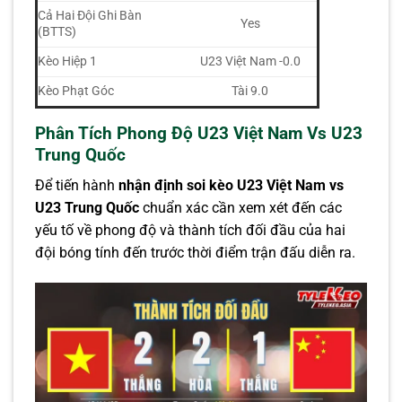
Cả Hai Đội Ghi Bàn
Yes
(BTTS)
Kèo Hiệp 1
U23 Việt Nam -0.0
Kèo Phạt Góc
Tài 9.0
Phân Tích Phong Độ U23 Việt Nam Vs U23
Trung Quốc
Để tiến hành
nhận định soi kèo U23 Việt Nam vs
U23 Trung Quốc
chuẩn xác cần xem xét đến các
yếu tố về phong độ và thành tích đối đầu của hai
đội bóng tính đến trước thời điểm trận đấu diễn ra.