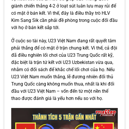
giành chiến thắng 4-2 ở loạt sút luân lưu may rủi để
có mặt ở bán kết. Vì thế, đây là điều thầy trò HLV
Kim Sang Sik cần phải đề phòng trong cuộc đối đầu
với họ ở bán kết sắp tới.
Ở cuộc so tài này, U23 Việt Nam đang rất quyết tâm
phải thắng để có mặt ở trận chung kết. Vì thế, cả đội
đã điều nghiên lối chơi của U23 Trung Quốc rất kỹ,
đặc biệt là trận tứ kết với U23 Uzbekistan vừa qua,
nhằm có đối sách để khắc chế lối chơi của họ. Nếu
U23 Việt Nam muốn thắng, lẽ đương nhiên đối thủ
Trung Quốc càng không muốn thua, nhất là khi đối
đầu với U23 Việt Nam – vốn đến từ một nền thể
thao được đánh giá là yếu hơn nếu so với họ.