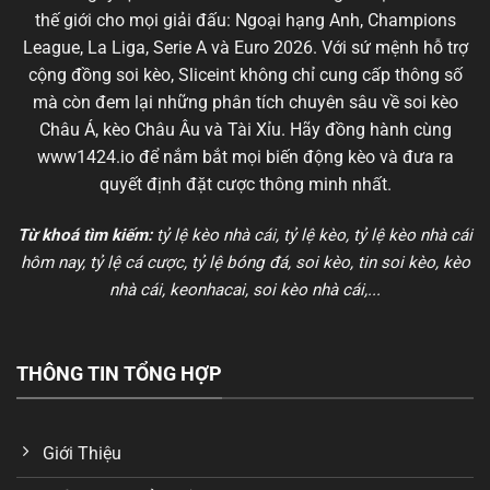
thế giới cho mọi giải đấu: Ngoại hạng Anh, Champions
League, La Liga, Serie A và Euro 2026. Với sứ mệnh hỗ trợ
cộng đồng soi kèo, Sliceint không chỉ cung cấp thông số
mà còn đem lại những phân tích chuyên sâu về soi kèo
Châu Á, kèo Châu Âu và Tài Xỉu. Hãy đồng hành cùng
www1424.io
để nắm bắt mọi biến động kèo và đưa ra
quyết định đặt cược thông minh nhất.
Từ khoá tìm kiếm:
tỷ lệ kèo nhà cái
, tỷ lệ kèo, tỷ lệ kèo nhà cái
hôm nay, tỷ lệ cá cược, tỷ lệ bóng đá, soi kèo, tin soi kèo, kèo
nhà cái, keonhacai, soi kèo nhà cái,...
THÔNG TIN TỔNG HỢP
Giới Thiệu