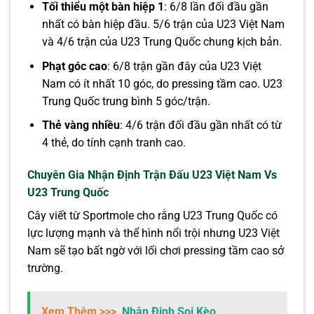
Tối thiểu một bàn hiệp 1
: 6/8 lần đối đầu gần
nhất có bàn hiệp đầu. 5/6 trận của U23 Việt Nam
và 4/6 trận của U23 Trung Quốc chung kịch bản.
Phạt góc cao
: 6/8 trận gần đây của U23 Việt
Nam có ít nhất 10 góc, do pressing tầm cao. U23
Trung Quốc trung bình 5 góc/trận.
Thẻ vàng nhiều
: 4/6 trận đối đầu gần nhất có từ
4 thẻ, do tính cạnh tranh cao.
Chuyên Gia Nhận Định Trận Đấu U23 Việt Nam Vs
U23 Trung Quốc
Cây viết từ Sportmole cho rằng U23 Trung Quốc có
lực lượng mạnh và thể hình nổi trội nhưng U23 Việt
Nam sẽ tạo bất ngờ với lối chơi pressing tầm cao sở
trường.
Xem Thêm >>>
Nhận Định Soi Kèo