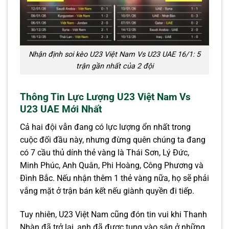
Nhận định soi kèo U23 Việt Nam Vs U23 UAE 16/1: 5
trận gần nhất của 2 đội
Thông Tin Lực Lượng U23 Việt Nam Vs
U23 UAE Mới Nhất
Cả hai đội vẫn đang có lực lượng ổn nhất trong
cuộc đối đầu này, nhưng đừng quên chúng ta đang
có 7 cầu thủ dính thẻ vàng là Thái Sơn, Lý Đức,
Minh Phúc, Anh Quân, Phi Hoàng, Công Phương và
Đình Bắc. Nếu nhận thêm 1 thẻ vàng nữa, họ sẽ phải
vắng mặt ở trận bán kết nếu giành quyền đi tiếp.
Tuy nhiên, U23 Việt Nam cũng đón tin vui khi Thanh
Nhàn đã trở lại, anh đã được tung vào sân ở những