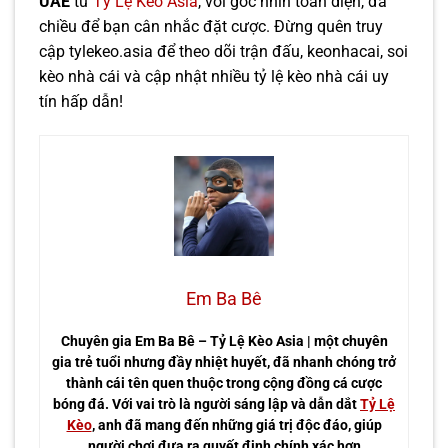
UAE
từ
Tỷ Lệ Kèo Asia
, với góc nhìn toàn diện, đa
chiều để bạn cân nhắc đặt cược. Đừng quên truy
cập tylekeo.asia để theo dõi trận đấu, keonhacai, soi
kèo nhà cái và cập nhật nhiều tỷ lệ kèo nhà cái uy
tín hấp dẫn!
Em Ba Bê
Chuyên gia Em Ba Bê – Tỷ Lệ Kèo Asia | một chuyên
gia trẻ tuổi nhưng đầy nhiệt huyết, đã nhanh chóng trở
thành cái tên quen thuộc trong cộng đồng cá cược
bóng đá. Với vai trò là người sáng lập và dẫn dắt
Tỷ Lệ
Kèo
, anh đã mang đến những giá trị độc đáo, giúp
người chơi đưa ra quyết định chính xác hơn