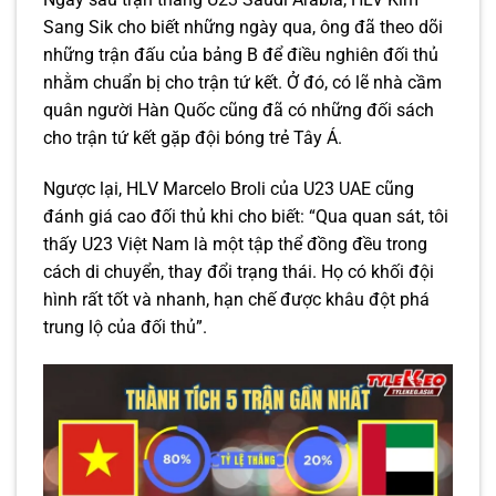
Sang Sik cho biết những ngày qua, ông đã theo dõi
những trận đấu của bảng B để điều nghiên đối thủ
nhằm chuẩn bị cho trận tứ kết. Ở đó, có lẽ nhà cầm
quân người Hàn Quốc cũng đã có những đối sách
cho trận tứ kết gặp đội bóng trẻ Tây Á.
Ngược lại, HLV Marcelo Broli của U23 UAE cũng
đánh giá cao đối thủ khi cho biết: “Qua quan sát, tôi
thấy U23 Việt Nam là một tập thể đồng đều trong
cách di chuyển, thay đổi trạng thái. Họ có khối đội
hình rất tốt và nhanh, hạn chế được khâu đột phá
trung lộ của đối thủ”.