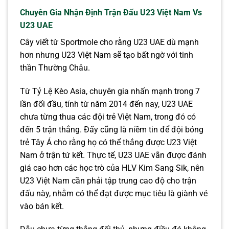
Chuyên Gia Nhận Định Trận Đấu U23 Việt Nam Vs
U23 UAE
Cây viết từ Sportmole cho rằng U23 UAE dù mạnh
hơn nhưng U23 Việt Nam sẽ tạo bất ngờ với tinh
thần Thường Châu.
Từ Tỷ Lệ Kèo Asia, chuyên gia nhấn mạnh trong 7
lần đối đầu, tính từ năm 2014 đến nay, U23 UAE
chưa từng thua các đội trẻ Việt Nam, trong đó có
đến 5 trận thắng. Đấy cũng là niềm tin để đội bóng
trẻ Tây Á cho rằng họ có thể thắng được U23 Việt
Nam ở trận tứ kết. Thực tế, U23 UAE vẫn được đánh
giá cao hơn các học trò của HLV Kim Sang Sik, nên
U23 Việt Nam cần phải tập trung cao độ cho trận
đấu này, nhằm có thể đạt được mục tiêu là giành vé
vào bán kết.