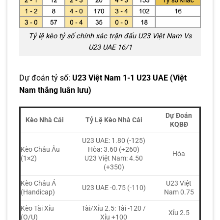
Tỷ lệ kèo tỷ số chính xác trận đấu U23 Việt Nam Vs
U23 UAE 16/1
Dự đoán tỷ số:
U23 Việt Nam 1-1 U23 UAE (Việt
Nam thắng luân lưu)
Dự Đoán
Kèo Nhà Cái
Tỷ Lệ Kèo Nhà Cái
KQBĐ
U23 UAE: 1.80 (-125)
Kèo Châu Âu
Hòa: 3.60 (+260)
Hòa
(1×2)
U23 Việt Nam: 4.50
(+350)
Kèo Châu Á
U23 Việt
U23 UAE -0.75 (-110)
(Handicap)
Nam 0.75
Kèo Tài Xỉu
Tài/Xỉu 2.5: Tài -120 /
Xỉu 2.5
(O/U)
Xỉu +100