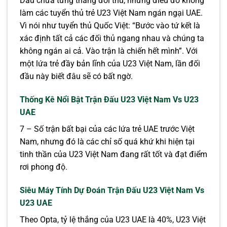
Dẫu chưa từng thắng đối thủ, nhưng điều đó không
làm các tuyển thủ trẻ U23 Việt Nam ngán ngại UAE.
Vì nói như tuyển thủ Quốc Việt: “Bước vào tứ kết là
xác định tất cả các đối thủ ngang nhau và chúng ta
không ngán ai cả. Vào trận là chiến hết mình”. Với
một lứa trẻ đầy bản lĩnh của U23 Việt Nam, lần đối
đầu này biết đâu sẽ có bất ngờ.
Thống Kê Nổi Bật Trận Đấu U23 Việt Nam Vs U23
UAE
7 – Số trận bất bại của các lứa trẻ UAE trước Việt
Nam, nhưng đó là các chỉ số quá khứ khi hiện tại
tinh thần của U23 Việt Nam đang rất tốt và đạt điểm
rơi phong độ.
Siêu Máy Tính Dự Đoán Trận Đấu U23 Việt Nam Vs
U23 UAE
Theo Opta, tỷ lệ thắng của U23 UAE là 40%, U23 Việt