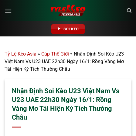
Bỏ
qua
nội
dung
SOI KÈO
Tỷ Lệ Kèo Asia
»
Cúp Thế Giới
»
Nhận Định Soi Kèo U23
Việt Nam Vs U23 UAE 22h30 Ngày 16/1: Rồng Vàng Mơ
Tái Hiện Kỳ Tích Thường Châu
Nhận Định Soi Kèo U23 Việt Nam Vs
U23 UAE 22h30 Ngày 16/1: Rồng
Vàng Mơ Tái Hiện Kỳ Tích Thường
Châu