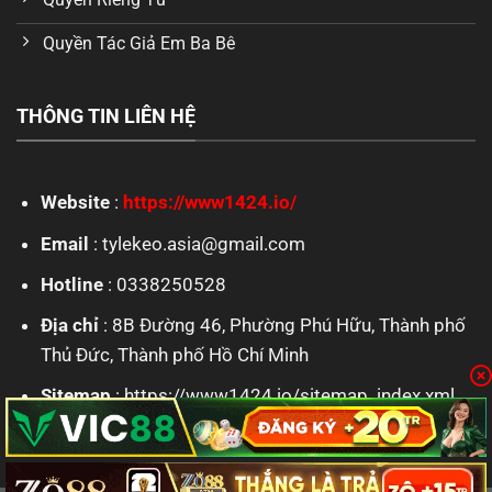
Quyền Tác Giả Em Ba Bê
THÔNG TIN LIÊN HỆ
Website
:
https://www1424.io/
Email
:
tylekeo.asia@gmail.com
Hotline
: 0338250528
Địa chỉ
: 8B Đường 46, Phường Phú Hữu, Thành phố
Thủ Đức, Thành phố Hồ Chí Minh
Sitemap
: https://www1424.io/sitemap_index.xml