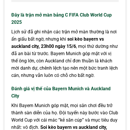
Đây là trận mở màn bảng C FIFA Club World Cup
2025
Lịch sử đã ghi nhận các trận mở màn thường là nơi
ẩn giấu bất ngờ, nhưng khi
soi kèo bayern vs
auckland city, 23h00 ngày 15/6
, mọi thứ dường như
đã an bài từ trước. Bayern Munich góp mặt với vị
thế ông lớn, còn Auckland chỉ đơn thuần là khách
mời danh dự, chênh lệch tạo nên một bức tranh lệch
cán, nhưng vẫn luôn có chỗ cho bất ngờ.
Đánh giá vị thế của Bayern Munich và Auckland
City
Khi Bayern Munich góp mặt, mọi sân chơi đều trở
thành sàn diễn của họ. Đội tuyển này bước vào Club
World Cup với cái mác “kẻ săn cúp” và mục tiêu duy
nhất: vô địch.
Soi kèo bayern vs auckland city,