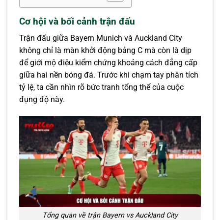
Cơ hội và bối cảnh trận đấu
Trận đấu giữa Bayern Munich và Auckland City
không chỉ là màn khởi động bảng C mà còn là dịp
để giới mộ điệu kiểm chứng khoảng cách đẳng cấp
giữa hai nền bóng đá. Trước khi chạm tay phân tích
tỷ lệ, ta cần nhìn rõ bức tranh tổng thể của cuộc
đụng độ này.
Tổng quan về trận Bayern vs Auckland City