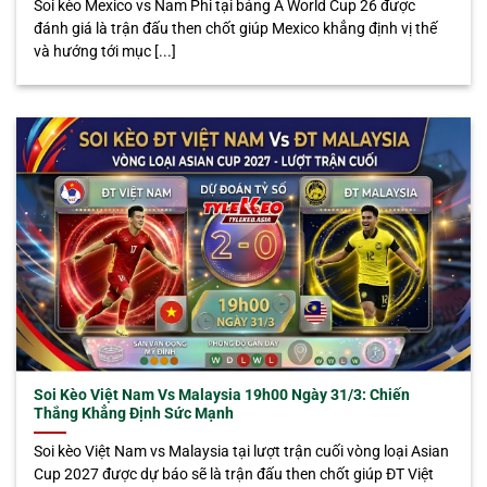
Soi kèo Mexico vs Nam Phi tại bảng A World Cup 26 được
đánh giá là trận đấu then chốt giúp Mexico khẳng định vị thế
và hướng tới mục [...]
Soi Kèo Việt Nam Vs Malaysia 19h00 Ngày 31/3: Chiến
Thắng Khẳng Định Sức Mạnh
Soi kèo Việt Nam vs Malaysia tại lượt trận cuối vòng loại Asian
Cup 2027 được dự báo sẽ là trận đấu then chốt giúp ĐT Việt