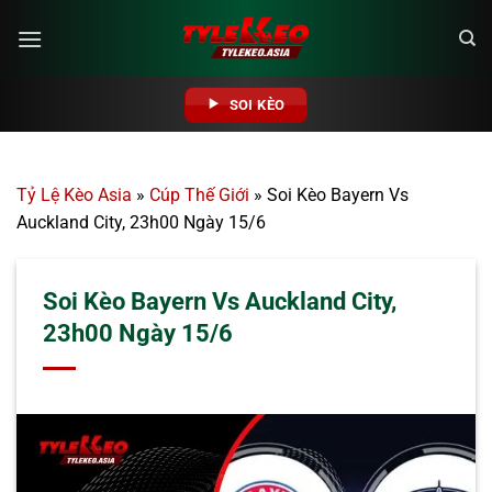
Bỏ
qua
nội
dung
SOI KÈO
Tỷ Lệ Kèo Asia
»
Cúp Thế Giới
»
Soi Kèo Bayern Vs
Auckland City, 23h00 Ngày 15/6
Soi Kèo Bayern Vs Auckland City,
23h00 Ngày 15/6