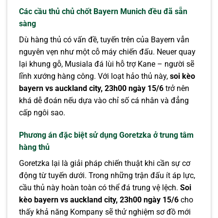
Các cầu thủ chủ chốt Bayern Munich đều đã sẵn
sàng
Dù hàng thủ có vấn đề, tuyến trên của Bayern vẫn
nguyên vẹn như một cỗ máy chiến đấu. Neuer quay
lại khung gỗ, Musiala đá lùi hỗ trợ Kane – người sẽ
lĩnh xướng hàng công. Với loạt hảo thủ này,
soi kèo
bayern vs auckland city, 23h00 ngày 15/6
trở nên
khá dễ đoán nếu dựa vào chỉ số cá nhân và đẳng
cấp ngôi sao.
Phương án đặc biệt sử dụng Goretzka ở trung tâm
hàng thủ
Goretzka lại là giải pháp chiến thuật khi cần sự cơ
động từ tuyến dưới. Trong những trận đấu ít áp lực,
cầu thủ này hoàn toàn có thể đá trung vệ lệch.
Soi
kèo bayern vs auckland city, 23h00 ngày 15/6
cho
thấy khả năng Kompany sẽ thử nghiệm sơ đồ mới