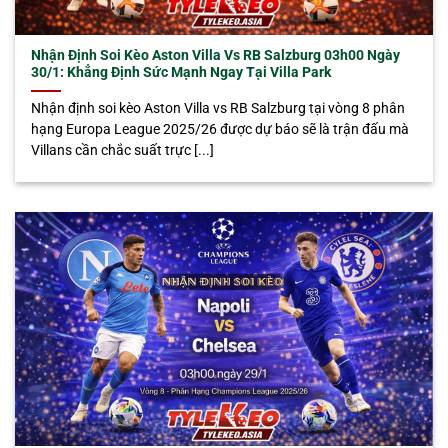
Nhận Định Soi Kèo Aston Villa Vs RB Salzburg 03h00 Ngày
30/1: Khẳng Định Sức Mạnh Ngay Tại Villa Park
Nhận định soi kèo Aston Villa vs RB Salzburg tại vòng 8 phân
hạng Europa League 2025/26 được dự báo sẽ là trận đấu mà
Villans cần chắc suất trực [...]