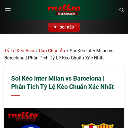
Bỏ
qua
nội
dung
SOI KÈO
Tỷ Lệ Kèo Asia
»
Cúp Châu Âu
»
Soi Kèo Inter Milan vs
Barcelona | Phân Tích Tỷ Lệ Kèo Chuẩn Xác Nhất
Soi Kèo Inter Milan vs Barcelona |
Phân Tích Tỷ Lệ Kèo Chuẩn Xác Nhất