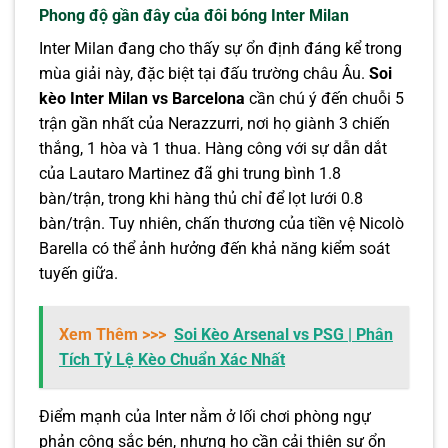
Phong độ gần đây của đôi bóng Inter Milan
Inter Milan đang cho thấy sự ổn định đáng kể trong
mùa giải này, đặc biệt tại đấu trường châu Âu.
Soi
kèo Inter Milan vs Barcelona
cần chú ý đến chuỗi 5
trận gần nhất của Nerazzurri, nơi họ giành 3 chiến
thắng, 1 hòa và 1 thua. Hàng công với sự dẫn dắt
của Lautaro Martinez đã ghi trung bình 1.8
bàn/trận, trong khi hàng thủ chỉ để lọt lưới 0.8
bàn/trận. Tuy nhiên, chấn thương của tiền vệ Nicolò
Barella có thể ảnh hưởng đến khả năng kiểm soát
tuyến giữa.
Xem Thêm >>>
Soi Kèo Arsenal vs PSG | Phân
Tích Tỷ Lệ Kèo Chuẩn Xác Nhất
Điểm mạnh của Inter nằm ở lối chơi phòng ngự
phản công sắc bén, nhưng họ cần cải thiện sự ổn