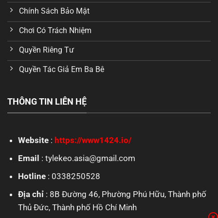
Chính Sách Bảo Mật
Chơi Có Trách Nhiệm
Quyền Riêng Tư
Quyền Tác Giả Em Ba Bê
THÔNG TIN LIÊN HỆ
Website
:
https://www1424.io/
Email
:
tylekeo.asia@gmail.com
Hotline
: 0338250528
Địa chỉ
: 8B Đường 46, Phường Phú Hữu, Thành phố
Thủ Đức, Thành phố Hồ Chí Minh