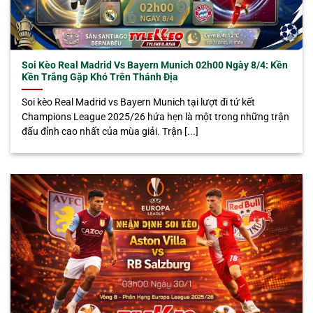
Soi Kèo Real Madrid Vs Bayern Munich 02h00 Ngày 8/4: Kền
Kền Trắng Gặp Khó Trên Thánh Địa
Soi kèo Real Madrid vs Bayern Munich tại lượt đi tứ kết
Champions League 2025/26 hứa hẹn là một trong những trận
đấu đỉnh cao nhất của mùa giải. Trận [...]