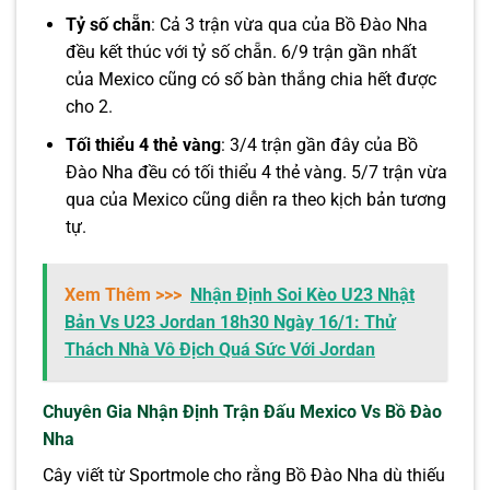
Tỷ số chẵn
: Cả 3 trận vừa qua của Bồ Đào Nha
đều kết thúc với tỷ số chẵn. 6/9 trận gần nhất
của Mexico cũng có số bàn thắng chia hết được
cho 2.
Tối thiểu 4 thẻ vàng
: 3/4 trận gần đây của Bồ
Đào Nha đều có tối thiểu 4 thẻ vàng. 5/7 trận vừa
qua của Mexico cũng diễn ra theo kịch bản tương
tự.
Xem Thêm >>>
Nhận Định Soi Kèo U23 Nhật
Bản Vs U23 Jordan 18h30 Ngày 16/1: Thử
Thách Nhà Vô Địch Quá Sức Với Jordan
Chuyên Gia Nhận Định Trận Đấu Mexico Vs Bồ Đào
Nha
Cây viết từ Sportmole cho rằng Bồ Đào Nha dù thiếu