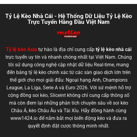
Tỷ Lệ Kèo Nhà Cái - Hệ Thống Dữ Liệu Tỷ Lệ Kèo
Trực Tuyến Hàng Đầu Việt Nam
Tỷ lệ kèo
Asia
tự hào là địa chỉ cung cấp
tỷ lệ kèo nhà cái
trực tuyến uy tín và nhanh chóng nhất tại Việt Nam. Chúng
tôi sử dụng công nghệ cập nhật dữ liệu Real-time, mang
đến bảng tỷ lệ kèo chính xác từ các sàn giao dịch lớn trên
thế giới cho mọi giải đấu: Ngoại hạng Anh, Champions
League, La Liga, Serie A và Euro 2026. Với sứ mệnh hỗ trợ
cộng đồng soi kèo, Sliceint không chỉ cung cấp thông số
mà còn đem lại những phân tích chuyên sâu về soi kèo
Châu Á, kèo Châu Âu và Tài Xỉu. Hãy đồng hành cùng
www1424.io
để nắm bắt mọi biến động kèo và đưa ra
quyết định đặt cược thông minh nhất.