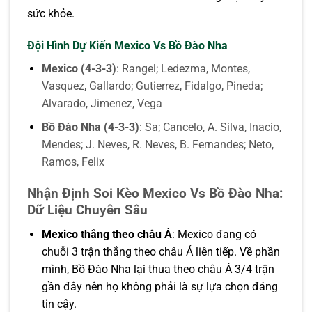
sức khỏe.
Đội Hình Dự Kiến Mexico Vs Bồ Đào Nha
Mexico (4-3-3)
: Rangel; Ledezma, Montes,
Vasquez, Gallardo; Gutierrez, Fidalgo, Pineda;
Alvarado, Jimenez, Vega
Bồ Đào Nha (4-3-3)
: Sa; Cancelo, A. Silva, Inacio,
Mendes; J. Neves, R. Neves, B. Fernandes; Neto,
Ramos, Felix
Nhận Định Soi Kèo Mexico Vs Bồ Đào Nha:
Dữ Liệu Chuyên Sâu
Mexico thắng theo châu Á
: Mexico đang có
chuỗi 3 trận thắng theo châu Á liên tiếp. Về phần
mình, Bồ Đào Nha lại thua theo châu Á 3/4 trận
gần đây nên họ không phải là sự lựa chọn đáng
tin cậy.