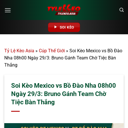
Bỏ
qua
nội
dung
SOI KÈO
Tỷ Lệ Kèo Asia
»
Cúp Thế Giới
»
Soi Kèo Mexico vs Bồ Đào
Nha 08h00 Ngày 29/3: Bruno Gánh Team Chờ Tiệc Bàn
Thắng
Soi Kèo Mexico vs Bồ Đào Nha 08h00
Ngày 29/3: Bruno Gánh Team Chờ
Tiệc Bàn Thắng