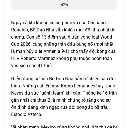
đầu
Ngay cả khi không có sự phục vụ của Cristiano
Ronaldo, Bồ Đào Nha vẫn khiến mọi đối thủ phải dè
chừng. Con số 13 điểm sau 6 trận vòng loại World
Cup 2026, cùng những trận đấu bùng nổ (mới nhất
là màn hủy diệt Armenia 9-1) cho thấy đội bóng của
HLV Roberto Martinez không phụ thuộc hoàn toàn
vào siêu sao 41 tuổi.
Điểm đáng sợ của Bồ Đào Nha nằm ở chiều sâu đội
hình. Những cái tên như Bruno Fernandes hay Joao
Neves đủ sức “gánh team” khi cần. Thống kê 16 trận
gần nhất chỉ thua 2 là minh chứng rõ ràng cho sự
ổn định đáng kinh ngạc của đội bóng áo bã trầu.
Estadio Azteca.
Về phần mình, Mexico cũng không phải đối thủ dễ bị