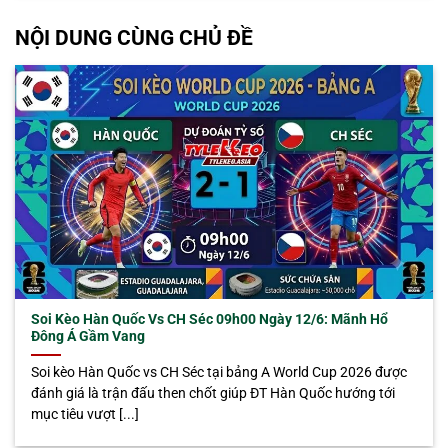
NỘI DUNG CÙNG CHỦ ĐỀ
Soi Kèo Hàn Quốc Vs CH Séc 09h00 Ngày 12/6: Mãnh Hổ
Đông Á Gầm Vang
Soi kèo Hàn Quốc vs CH Séc tại bảng A World Cup 2026 được
đánh giá là trận đấu then chốt giúp ĐT Hàn Quốc hướng tới
mục tiêu vượt [...]