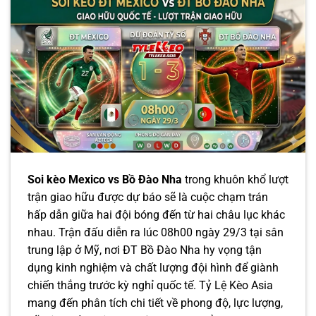
Soi kèo Mexico vs Bồ Đào Nha
trong khuôn khổ lượt
trận giao hữu được dự báo sẽ là cuộc chạm trán
hấp dẫn giữa hai đội bóng đến từ hai châu lục khác
nhau. Trận đấu diễn ra lúc 08h00 ngày 29/3 tại sân
trung lập ở Mỹ, nơi ĐT Bồ Đào Nha hy vọng tận
dụng kinh nghiệm và chất lượng đội hình để giành
chiến thắng trước kỳ nghỉ quốc tế. Tỷ Lệ Kèo Asia
mang đến phân tích chi tiết về phong độ, lực lượng,