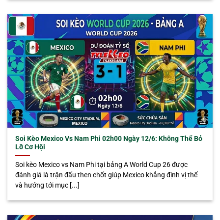
Soi Kèo Mexico Vs Nam Phi 02h00 Ngày 12/6: Không Thể Bỏ
Lỡ Cơ Hội
Soi kèo Mexico vs Nam Phi tại bảng A World Cup 26 được
đánh giá là trận đấu then chốt giúp Mexico khẳng định vị thế
và hướng tới mục [...]