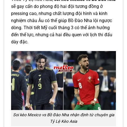
sẽ gay cấn do phong độ hai đội tương đồng ở
pressing cao, nhưng chất lượng đội hình và kinh
nghiệm châu Âu có thể giúp Bồ Đào Nha lội ngược
dòng. Thời tiết Mỹ cuối tháng 3 có thể ảnh hưởng
đến thể lực, nhưng cả hai đều quen với lịch thi đấu
dày đặc.
Soi kèo Mexico vs Bồ Đào Nha nhận định từ chuyên gia
Tỷ Lệ Kèo Asia