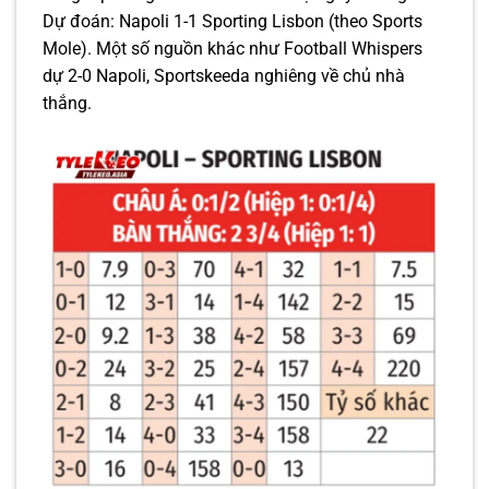
Dự đoán: Napoli 1-1 Sporting Lisbon (theo Sports
Mole). Một số nguồn khác như Football Whispers
dự 2-0 Napoli, Sportskeeda nghiêng về chủ nhà
thắng.