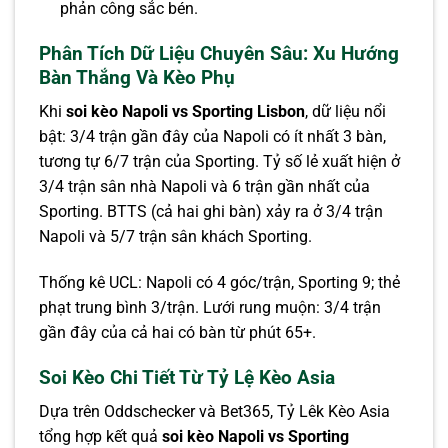
phản công sắc bén.
Phân Tích Dữ Liệu Chuyên Sâu: Xu Hướng
Bàn Thắng Và Kèo Phụ
Khi
soi kèo Napoli vs Sporting Lisbon
, dữ liệu nổi
bật: 3/4 trận gần đây của Napoli có ít nhất 3 bàn,
tương tự 6/7 trận của Sporting. Tỷ số lẻ xuất hiện ở
3/4 trận sân nhà Napoli và 6 trận gần nhất của
Sporting. BTTS (cả hai ghi bàn) xảy ra ở 3/4 trận
Napoli và 5/7 trận sân khách Sporting.
Thống kê UCL: Napoli có 4 góc/trận, Sporting 9; thẻ
phạt trung bình 3/trận. Lưới rung muộn: 3/4 trận
gần đây của cả hai có bàn từ phút 65+.
Soi Kèo Chi Tiết Từ Tỷ Lệ Kèo Asia
Dựa trên Oddschecker và Bet365, Tỷ Lêk Kèo Asia
tổng hợp kết quả
soi kèo Napoli vs Sporting