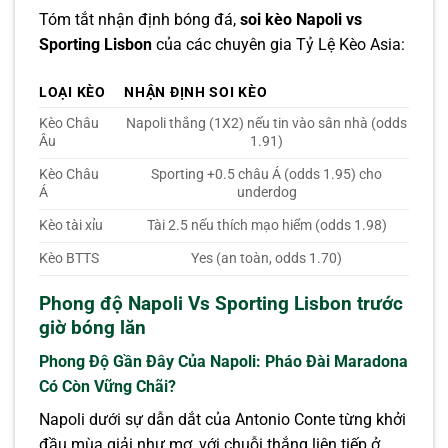
Tóm tắt nhận định bóng đá,
soi kèo Napoli vs
Sporting Lisbon
của các chuyên gia Tỷ Lệ Kèo Asia:
LOẠI KÈO
NHẬN ĐỊNH SOI KÈO
Kèo Châu
Napoli thắng (1X2) nếu tin vào sân nhà (odds
Âu
1.91)
Kèo Châu
Sporting +0.5 châu Á (odds 1.95) cho
Á
underdog
Kèo tài xỉu
Tài 2.5 nếu thích mạo hiểm (odds 1.98)
Kèo BTTS
Yes (an toàn, odds 1.70)
Phong độ Napoli Vs Sporting Lisbon trước
giờ bóng lăn
Phong Độ Gần Đây Của Napoli: Pháo Đài Maradona
Có Còn Vững Chãi?
Napoli dưới sự dẫn dắt của Antonio Conte từng khởi
đầu mùa giải như mơ, với chuỗi thắng liên tiếp ở