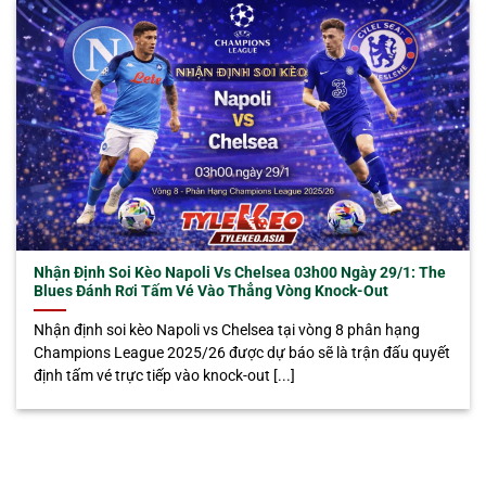
Nhận Định Soi Kèo Napoli Vs Chelsea 03h00 Ngày 29/1: The
Blues Đánh Rơi Tấm Vé Vào Thẳng Vòng Knock-Out
Nhận định soi kèo Napoli vs Chelsea tại vòng 8 phân hạng
Champions League 2025/26 được dự báo sẽ là trận đấu quyết
định tấm vé trực tiếp vào knock-out [...]