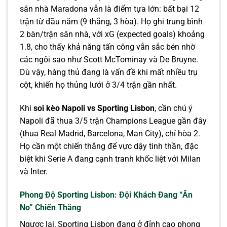
sân nhà Maradona vẫn là điểm tựa lớn: bất bại 12
trận từ đầu năm (9 thắng, 3 hòa). Họ ghi trung bình
2 bàn/trận sân nhà, với xG (expected goals) khoảng
1.8, cho thấy khả năng tấn công vẫn sắc bén nhờ
các ngôi sao như Scott McTominay và De Bruyne.
Dù vậy, hàng thủ đang là vấn đề khi mất nhiều trụ
cột, khiến họ thủng lưới ở 3/4 trận gần nhất.
Khi
soi kèo Napoli vs Sporting Lisbon
, cần chú ý
Napoli đã thua 3/5 trận Champions League gần đây
(thua Real Madrid, Barcelona, Man City), chỉ hòa 2.
Họ cần một chiến thắng để vực dậy tinh thần, đặc
biệt khi Serie A đang cạnh tranh khốc liệt với Milan
và Inter.
Phong Độ Sporting Lisbon: Đội Khách Đang “Ăn
No” Chiến Thắng
Ngược lại, Sporting Lisbon đang ở đỉnh cao phong