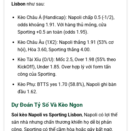
Lisbon
như sau:
Kèo Châu Á (Handicap): Napoli chấp 0.5 (-1/2),
odds khoảng 1.91. Với hàng thủ mỏng, cửa
Sporting +0.5 an toàn (odds 1.95).
Kèo Châu Âu (1X2): Napoli thắng 1.91 (53% cơ
hội), Hòa 3.60, Sporting thắng 4.00.
Kèo Tài Xỉu (O/U): Mốc 2.5, Over 1.98 (55% theo
KickOff), Under 1.85. Over hợp lý với form tấn
công của Sporting.
Kèo Phụ: BTTS yes 1.70 (58.8%), Napoli ghi bàn
đầu 1.62.
Dự Đoán Tỷ Số Và Kèo Ngon
Soi kèo Napoli vs Sporting Lisbon
, Napoli có lợi thế
sân nhà nhưng chấn thương khiến họ dễ bị phản
công. Sporting có thể cầm hòa hoặc gây bất ngờ.