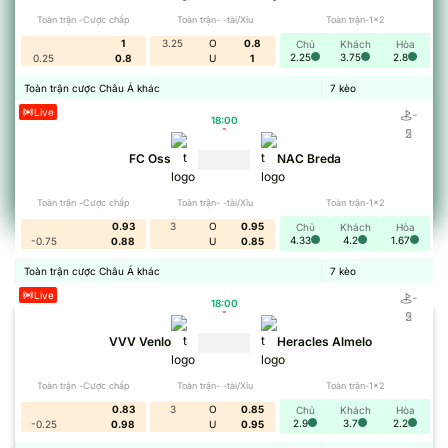
Có nhiều loại tỷ lệ kèo bóng đá phổ biến như: kèo
Toàn trận -Cược chấp
Toàn trận- -tài/Xỉu
Toàn trận-1x2
châu Á, kèo châu Âu, kèo Tài Xỉu. Mỗi loại kèo có cách
1
3.25
O
0.8
Chủ
Khách
Hòa
tính riêng và phù hợp với từng chiến thuật cược. Việc
2.25
3.75
2.8
0.25
0.8
U
1
chọn đúng loại kèo nhà cái sẽ tăng khả năng thắng
Toàn trận cược Châu Á khác
7
kèo
cược và tránh được các bẫy từ kèo bóng đá hôm nay.
Live
-
Ngoài ra, việc hiểu sâu về kèo nhà cái 5 còn giúp bạn
18:00
-
5
2
phân biệt giữa kèo thơm và kèo dụ. Đây là yếu tố then
chốt với các dân chơi lâu năm.
FC Oss
NAC Breda
Một nhà cái uy tín sẽ đưa ra các mức kèo rõ ràng, hợp
Toàn trận -Cược chấp
Toàn trận- -tài/Xỉu
Toàn trận-1x2
lý và cập nhật đều đặn theo biến động thị trường
0.93
3
O
0.95
Chủ
Khách
Hòa
bóng đá. Hiện nay, nhiều website cá cược lớn cập
4.33
4.2
1.67
-0.75
0.88
U
0.85
nhật liên tục tỷ lệ kèo bóng đá theo thời gian thực.
Toàn trận cược Châu Á khác
7
kèo
TIN HOT
Điều này giúp người chơi dễ dàng theo dõi
kqbd
và
Live
-
điều chỉnh chiến thuật cược.
18:00
-
5
2
Những ai yêu thích soi keo nha cai đều cần nắm vững
VVV Venlo
Heracles Almelo
yếu tố này để có quyết định chuẩn xác. Việc nắm bắt
đúng tỷ lệ cá cược là bước đầu tiên trong quá trình
Toàn trận -Cược chấp
Toàn trận- -tài/Xỉu
Toàn trận-1x2
soi kèo bóng đá chuyên nghiệp. Nếu không hiểu đúng
0.83
3
O
0.85
Chủ
Khách
Hòa
tỷ lệ bóng đá, bạn sẽ dễ rơi vào bẫy kèo hoặc đặt
2.9
3.7
2.2
-0.25
0.98
U
0.95
cược thiếu cơ sở. Đây là điều mà mọi người chơi nên