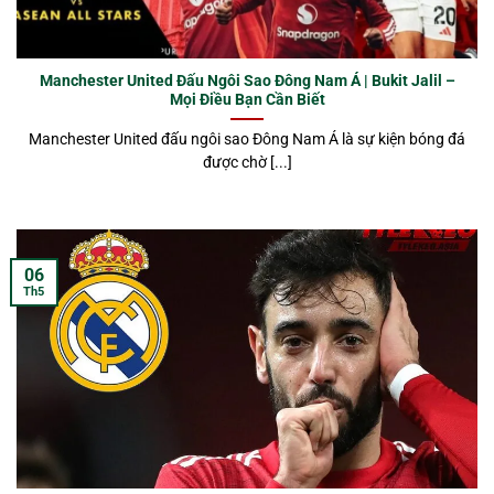
Manchester United Đấu Ngôi Sao Đông Nam Á | Bukit Jalil –
Mọi Điều Bạn Cần Biết
Manchester United đấu ngôi sao Đông Nam Á là sự kiện bóng đá
được chờ [...]
06
Th5