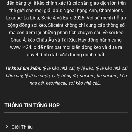
đến bảng tỷ lệ kèo chính xác từ các sàn giao dịch lớn trên
thế giới cho mọi giải đấu: Ngoại hạng Anh, Champions
League, La Liga, Serie A và Euro 2026. Với sứ mệnh hỗ trợ
cộng đồng soi kèo, Sliceint không chỉ cung cấp thông số
mà còn đem lại những phân tích chuyên sâu về soi kèo
Châu Á, kèo Châu Âu và Tài Xỉu. Hãy đồng hành cùng
www1424.io
để nắm bắt mọi biến động kèo và đưa ra
quyết định đặt cược thông minh nhất.
Từ khoá tìm kiếm:
tỷ lệ kèo nhà cái
, tỷ lệ kèo, tỷ lệ kèo nhà cái
hôm nay, tỷ lệ cá cược, tỷ lệ bóng đá, soi kèo, tin soi kèo, kèo
nhà cái, keonhacai, soi kèo nhà cái,...
THÔNG TIN TỔNG HỢP
Giới Thiệu