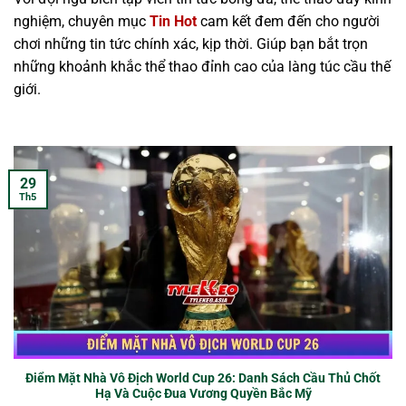
nghiệm, chuyên mục
Tin Hot
cam kết đem đến cho người
chơi những tin tức chính xác, kịp thời. Giúp bạn bắt trọn
những khoảnh khắc thể thao đỉnh cao của làng túc cầu thế
giới.
29
Th5
Điểm Mặt Nhà Vô Địch World Cup 26: Danh Sách Cầu Thủ Chốt
Hạ Và Cuộc Đua Vương Quyền Bắc Mỹ