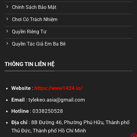
Chính Sách Bảo Mật
Chơi Có Trách Nhiệm
Quyền Riêng Tư
Quyền Tác Giả Em Ba Bê
THÔNG TIN LIÊN HỆ
Website
:
https://www1424.io/
Email
:
tylekeo.asia@gmail.com
Hotline
: 0338250528
Địa chỉ
: 8B Đường 46, Phường Phú Hữu, Thành phố
Thủ Đức, Thành phố Hồ Chí Minh