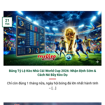
21
Th5
Bảng Tỷ Lệ Kèo Nhà Cái World Cup 2026: Nhận Định Sớm &
Cách Né Bẫy Kèo Dụ
Chỉ còn đúng 1 tháng nữa, ngày hội bóng đá lớn nhất hành tinh
– [...]