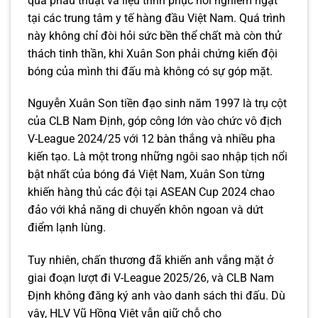
qua phẫu thuật và liệu trình phục hồi nghiêm ngặt
tại các trung tâm y tế hàng đầu Việt Nam. Quá trình
này không chỉ đòi hỏi sức bền thể chất mà còn thử
thách tinh thần, khi Xuân Son phải chứng kiến đội
bóng của mình thi đấu mà không có sự góp mặt.
Nguyễn Xuân Son tiền đạo sinh năm 1997 là trụ cột
của CLB Nam Định, góp công lớn vào chức vô địch
V-League 2024/25 với 12 bàn thắng và nhiều pha
kiến tạo. Là một trong những ngôi sao nhập tịch nổi
bật nhất của bóng đá Việt Nam, Xuân Son từng
khiến hàng thủ các đội tại ASEAN Cup 2024 chao
đảo với khả năng di chuyển khôn ngoan và dứt
điểm lạnh lùng.
Tuy nhiên, chấn thương đã khiến anh vắng mặt ở
giai đoạn lượt đi V-League 2025/26, và CLB Nam
Định không đăng ký anh vào danh sách thi đấu. Dù
vậy, HLV Vũ Hồng Việt vẫn giữ chỗ cho