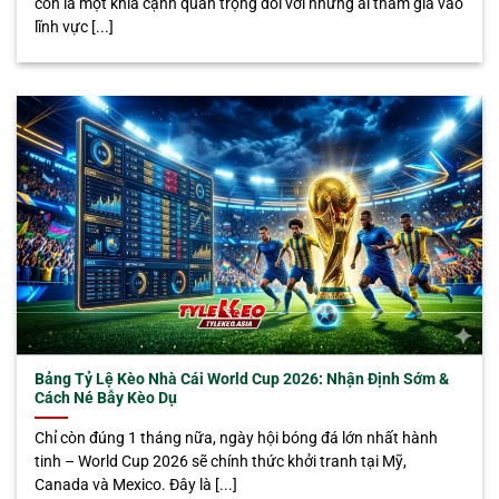
còn là một khía cạnh quan trọng đối với những ai tham gia vào
lĩnh vực [...]
Bảng Tỷ Lệ Kèo Nhà Cái World Cup 2026: Nhận Định Sớm &
Cách Né Bẫy Kèo Dụ
Chỉ còn đúng 1 tháng nữa, ngày hội bóng đá lớn nhất hành
tinh – World Cup 2026 sẽ chính thức khởi tranh tại Mỹ,
Canada và Mexico. Đây là [...]