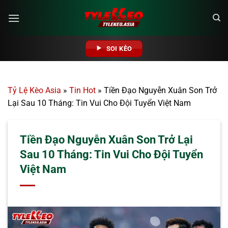
Bỏ
qua
nội
dung
SOI KÈO
Tỷ Lệ Kèo Asia
»
Tin Hot
»
Tiền Đạo Nguyễn Xuân Son Trở
Lại Sau 10 Tháng: Tin Vui Cho Đội Tuyển Việt Nam
Tiền Đạo Nguyễn Xuân Son Trở Lại
Sau 10 Tháng: Tin Vui Cho Đội Tuyển
Việt Nam