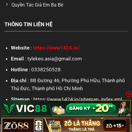
Quyền Tác Giả Em Ba Bê
THÔNG TIN LIÊN HỆ
Website
:
https://www1424.io/
Email
:
tylekeo.asia@gmail.com
Hotline
: 0338250528
Địa chỉ
: 8B Đường 46, Phường Phú Hữu, Thành phố
Thủ Đức, Thành phố Hồ Chí Minh
Sitemap
: https://www1424.io/sitemap_index.xml
Copyright 2026 ©
www1424.io
| All Rights Reserved