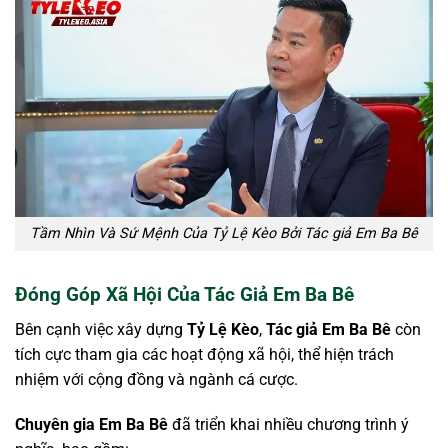
Tầm Nhìn Và Sứ Mệnh Của Tỷ Lệ Kèo Bởi Tác giả Em Ba Bê
Đóng Góp Xã Hội Của Tác Giả Em Ba Bê
Bên cạnh việc xây dựng
Tỷ Lệ Kèo
,
Tác giả Em Ba Bê
còn
tích cực tham gia các hoạt động xã hội, thể hiện trách
nhiệm với cộng đồng và ngành cá cược.
Chuyên gia Em Ba Bê
đã triển khai nhiều chương trình ý