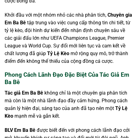
cược bóng đá.
Khởi đầu với một nhóm nhỏ các nhà phân tích,
Chuyên gia
Em Ba Bê
tập trung vào việc cung cấp thông tin chi tiết, từ
tỷ lệ kèo, đội hình dự kiến đến nhận định chuyên sâu về
các giải đấu lớn như UEFA Champions League, Premier
League và World Cup. Sự đổi mới liên tục và cam kết về
chất lượng đã giúp
Tỷ Lệ Kèo
mở rộng quy mô, trở thành
điểm đến không thể thiếu của cộng đồng cá cược.
Phong Cách Lãnh Đạo Đặc Biệt Của Tác Giả Em
Ba Bê
Tác giả Em Ba Bê
không chỉ là một chuyên gia phân tích
mà còn là một nhà lãnh đạo đầy cảm hứng. Phong cách
quản lý hiện đại, sáng tạo của anh đã tạo nên một
Tỷ Lệ
Kèo
mạnh mẽ và gắn kết.
BLV Em Ba Bê
được biết đến với phong cách lãnh đạo cởi
mở, khuyến khích sự sáng tạo và đổi mới từ đội ngũ. Anh