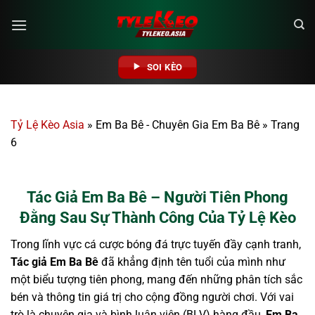
Bỏ
qua
nội
dung
SOI KÈO
Tỷ Lệ Kèo Asia
»
Em Ba Bê - Chuyên Gia Em Ba Bê
»
Trang
6
Tác Giả Em Ba Bê – Người Tiên Phong
Đằng Sau Sự Thành Công Của Tỷ Lệ Kèo
Trong lĩnh vực cá cược bóng đá trực tuyến đầy cạnh tranh,
Tác giả Em Ba Bê
đã khẳng định tên tuổi của mình như
một biểu tượng tiên phong, mang đến những phân tích sắc
bén và thông tin giá trị cho cộng đồng người chơi. Với vai
trò là chuyên gia và bình luận viên (BLV) hàng đầu,
Em Ba