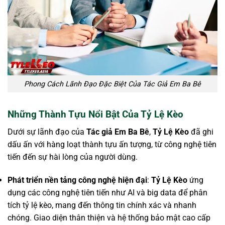
Phong Cách Lãnh Đạo Đặc Biệt Của Tác Giả Em Ba Bê
Những Thành Tựu Nổi Bật Của Tỷ Lệ Kèo
Dưới sự lãnh đạo của
Tác giả Em Ba Bê
,
Tỷ Lệ Kèo
đã ghi
dấu ấn với hàng loạt thành tựu ấn tượng, từ công nghệ tiên
tiến đến sự hài lòng của người dùng.
Phát triển nền tảng công nghệ hiện đại
:
Tỷ Lệ Kèo
ứng
dụng các công nghệ tiên tiến như AI và big data để phân
tích tỷ lệ kèo, mang đến thông tin chính xác và nhanh
chóng. Giao diện thân thiện và hệ thống bảo mật cao cấp