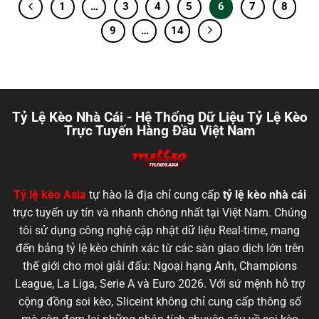
1
…
3
4
5
6
7
8
9
…
14
Tỷ Lệ Kèo Nhà Cái - Hệ Thống Dữ Liệu Tỷ Lệ Kèo
Trực Tuyến Hàng Đầu Việt Nam
Tỷ lệ kèo
Asia
tự hào là địa chỉ cung cấp
tỷ lệ kèo nhà cái
trực tuyến uy tín và nhanh chóng nhất tại Việt Nam. Chúng
tôi sử dụng công nghệ cập nhật dữ liệu Real-time, mang
đến bảng tỷ lệ kèo chính xác từ các sàn giao dịch lớn trên
thế giới cho mọi giải đấu: Ngoại hạng Anh, Champions
League, La Liga, Serie A và Euro 2026. Với sứ mệnh hỗ trợ
cộng đồng soi kèo, Sliceint không chỉ cung cấp thông số