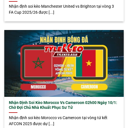
Nhận định soi kèo Manchester United vs Brighton tại vòng 3
FA Cup 2025/26 được [...]
Nhận Định Soi Kèo Morocco Vs Cameroon 02h00 Ngày 10/1:
Chờ Đợi Chủ Nhà Khuất Phục Sư Tử
Nhận định soi kèo Morocco vs Cameroon tại vòng tứ kết
AFCON 2025 được dự [...]