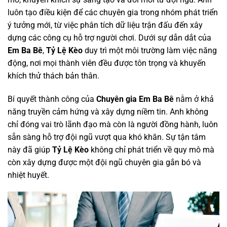
luôn tạo điều kiện để các chuyên gia trong nhóm phát triển
ý tưởng mới, từ việc phân tích dữ liệu trận đấu đến xây
dựng các công cụ hỗ trợ người chơi. Dưới sự dẫn dắt của
Em Ba Bê
,
Tỷ Lệ Kèo
duy trì một môi trường làm việc năng
động, nơi mọi thành viên đều được tôn trọng và khuyến
khích thử thách bản thân.
Bí quyết thành công của
Chuyên gia Em Ba Bê
nằm ở khả
năng truyền cảm hứng và xây dựng niềm tin. Anh không
chỉ đóng vai trò lãnh đạo mà còn là người đồng hành, luôn
sẵn sàng hỗ trợ đội ngũ vượt qua khó khăn. Sự tận tâm
này đã giúp
Tỷ Lệ Kèo
không chỉ phát triển về quy mô mà
còn xây dựng được một đội ngũ chuyên gia gắn bó và
nhiệt huyết.