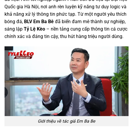
Quốc gia Hà Nội, nơi anh rèn luyện kỹ năng tư duy logic và
khả năng xử lý thông tin phức tạp. Từ một người yêu thích
bóng đá,
BLV Em Ba Bê
đã biến đam mê thành sự nghiệp,
sáng lập
Tỷ Lệ Kèo
– nền tảng cung cấp thông tin cá cược
chính xác và đáng tin cậy, thu hút hàng triệu người dùng.
Giới thiệu về tác giả Em Ba Be