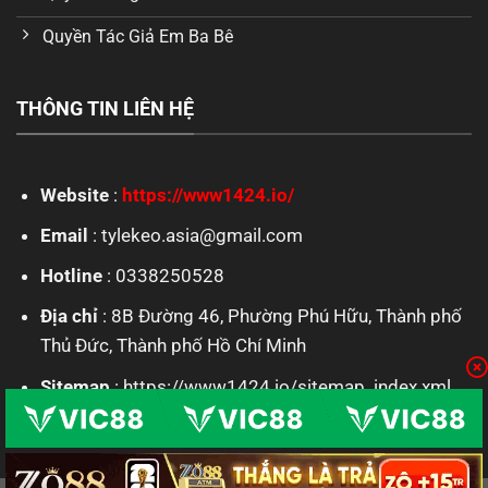
Quyền Tác Giả Em Ba Bê
THÔNG TIN LIÊN HỆ
Website
:
https://www1424.io/
Email
:
tylekeo.asia@gmail.com
Hotline
: 0338250528
Địa chỉ
: 8B Đường 46, Phường Phú Hữu, Thành phố
Thủ Đức, Thành phố Hồ Chí Minh
Sitemap
: https://www1424.io/sitemap_index.xml