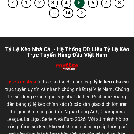
1
2
3
4
5
6
7
8
…
14
Tỷ Lệ Kèo Nhà Cái - Hệ Thống Dữ Liệu Tỷ Lệ Kèo
Trực Tuyến Hàng Đầu Việt Nam
Tỷ lệ kèo
Asia
tự hào là địa chỉ cung cấp
tỷ lệ kèo nhà cái
trực tuyến uy tín và nhanh chóng nhất tại Việt Nam. Chúng
tôi sử dụng công nghệ cập nhật dữ liệu Real-time, mang
đến bảng tỷ lệ kèo chính xác từ các sàn giao dịch lớn trên
thế giới cho mọi giải đấu: Ngoại hạng Anh, Champions
League, La Liga, Serie A và Euro 2026. Với sứ mệnh hỗ trợ
cộng đồng soi kèo, Sliceint không chỉ cung cấp thông số