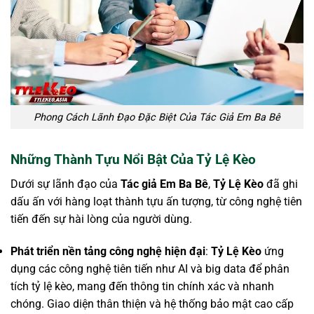
Phong Cách Lãnh Đạo Đặc Biệt Của Tác Giả Em Ba Bê
Những Thành Tựu Nổi Bật Của Tỷ Lệ Kèo
Dưới sự lãnh đạo của
Tác giả Em Ba Bê
,
Tỷ Lệ Kèo
đã ghi
dấu ấn với hàng loạt thành tựu ấn tượng, từ công nghệ tiên
tiến đến sự hài lòng của người dùng.
Phát triển nền tảng công nghệ hiện đại
:
Tỷ Lệ Kèo
ứng
dụng các công nghệ tiên tiến như AI và big data để phân
tích tỷ lệ kèo, mang đến thông tin chính xác và nhanh
chóng. Giao diện thân thiện và hệ thống bảo mật cao cấp