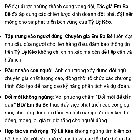
Để đạt được những thành công vang dội,
Tác giả Em Ba
Bê
đã áp dụng các chiến lược kinh doanh đột phá, đặt nền
móng cho sự phát triển bền vững của
Tỷ Lệ Kèo
.
Tập trung vào người dùng
:
Chuyên gia Em Ba Bê
luôn đặt
nhu cầu của người chơi lên hàng đầu, đảm bảo thông tin
trên
Tỷ Lệ Kèo
không chỉ chính xác mà còn dễ tiếp cận và
hữu ích.
Đầu tư vào con người
: Anh chú trọng xây dựng đội ngũ
chuyên gia chất lượng cao, đồng thời tổ chức các chương
trình đào tạo để nâng cao kỹ năng phân tích và dự đoán.
Đổi mới không ngừng
: Với phương châm “Đổi mới để dẫn
đầu,”
BLV Em Ba Bê
thúc đẩy việc phát triển các công cụ
mới, như ứng dụng di động và tính năng dự đoán kèo tự
động, mang lại giá trị gia tăng cho người dùng.
Hợp tác và mở rộng
:
Tỷ Lệ Kèo
không ngừng tìm kiếm cơ
hội hợp tác với các nhà cái uy tín và các tổ chức bóng đá