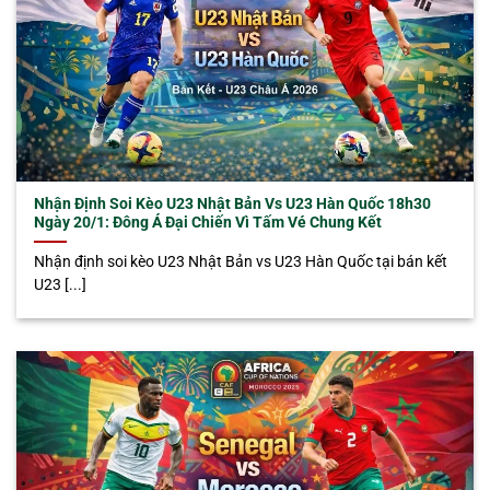
Nhận Định Soi Kèo U23 Nhật Bản Vs U23 Hàn Quốc 18h30
Ngày 20/1: Đông Á Đại Chiến Vì Tấm Vé Chung Kết
Nhận định soi kèo U23 Nhật Bản vs U23 Hàn Quốc tại bán kết
U23 [...]