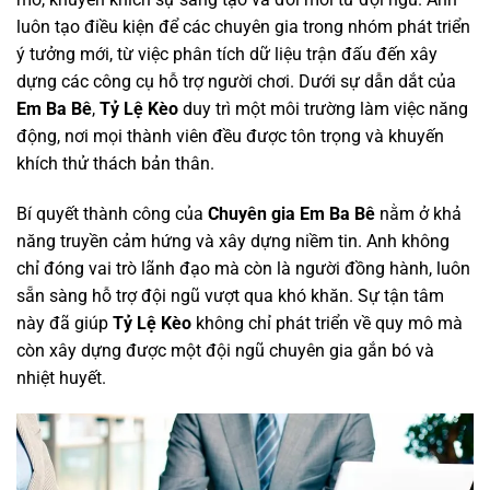
luôn tạo điều kiện để các chuyên gia trong nhóm phát triển
ý tưởng mới, từ việc phân tích dữ liệu trận đấu đến xây
dựng các công cụ hỗ trợ người chơi. Dưới sự dẫn dắt của
Em Ba Bê
,
Tỷ Lệ Kèo
duy trì một môi trường làm việc năng
động, nơi mọi thành viên đều được tôn trọng và khuyến
khích thử thách bản thân.
Bí quyết thành công của
Chuyên gia Em Ba Bê
nằm ở khả
năng truyền cảm hứng và xây dựng niềm tin. Anh không
chỉ đóng vai trò lãnh đạo mà còn là người đồng hành, luôn
sẵn sàng hỗ trợ đội ngũ vượt qua khó khăn. Sự tận tâm
này đã giúp
Tỷ Lệ Kèo
không chỉ phát triển về quy mô mà
còn xây dựng được một đội ngũ chuyên gia gắn bó và
nhiệt huyết.