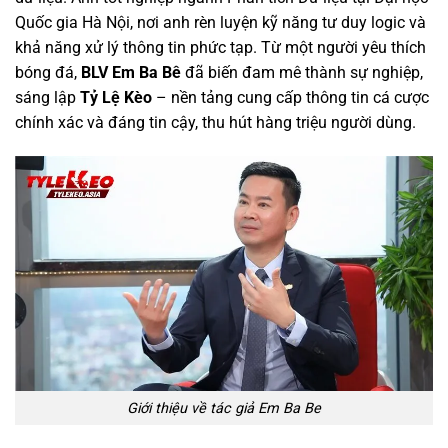
Quốc gia Hà Nội, nơi anh rèn luyện kỹ năng tư duy logic và
khả năng xử lý thông tin phức tạp. Từ một người yêu thích
bóng đá,
BLV Em Ba Bê
đã biến đam mê thành sự nghiệp,
sáng lập
Tỷ Lệ Kèo
– nền tảng cung cấp thông tin cá cược
chính xác và đáng tin cậy, thu hút hàng triệu người dùng.
Giới thiệu về tác giả Em Ba Be