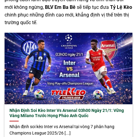
mới không ngừng,
BLV Em Ba Bê
sẽ tiếp tục đưa
Tỷ Lệ Kèo
chinh phục những đỉnh cao mới, khẳng định vị thế trên thị
trường quốc tế.
Nhận Định Soi Kèo Inter Vs Arsenal 03h00 Ngày 21/1: Vững
Vàng Milano Trước Họng Pháo Anh Quốc
Nhận định soi kèo Inter vs Arsenal tại vòng 7 phân hạng
Champions League 2025/26 [...]