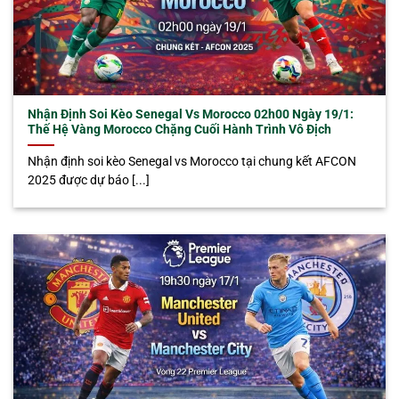
Nhận Định Soi Kèo Senegal Vs Morocco 02h00 Ngày 19/1:
Thế Hệ Vàng Morocco Chặng Cuối Hành Trình Vô Địch
Nhận định soi kèo Senegal vs Morocco tại chung kết AFCON
2025 được dự báo [...]