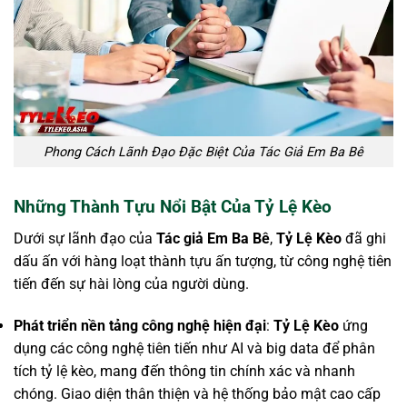
Phong Cách Lãnh Đạo Đặc Biệt Của Tác Giả Em Ba Bê
Những Thành Tựu Nổi Bật Của Tỷ Lệ Kèo
Dưới sự lãnh đạo của
Tác giả Em Ba Bê
,
Tỷ Lệ Kèo
đã ghi
dấu ấn với hàng loạt thành tựu ấn tượng, từ công nghệ tiên
tiến đến sự hài lòng của người dùng.
Phát triển nền tảng công nghệ hiện đại
:
Tỷ Lệ Kèo
ứng
dụng các công nghệ tiên tiến như AI và big data để phân
tích tỷ lệ kèo, mang đến thông tin chính xác và nhanh
chóng. Giao diện thân thiện và hệ thống bảo mật cao cấp