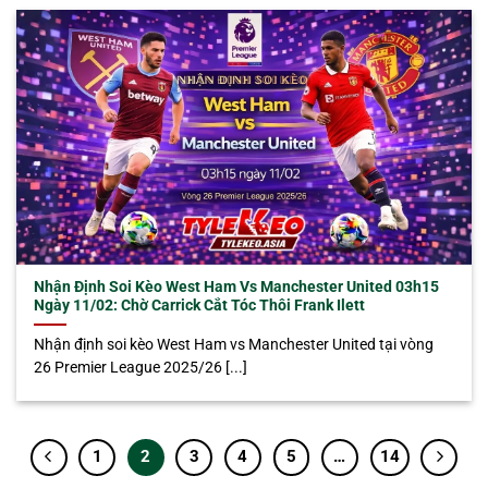
Nhận Định Soi Kèo West Ham Vs Manchester United 03h15
Ngày 11/02: Chờ Carrick Cắt Tóc Thôi Frank Ilett
Nhận định soi kèo West Ham vs Manchester United tại vòng
26 Premier League 2025/26 [...]
1
2
3
4
5
…
14