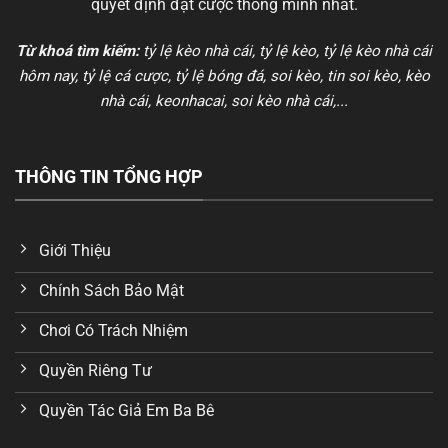
quyết định đặt cược thông minh nhất.
Từ khoá tìm kiếm:
tỷ lệ kèo nhà cái
, tỷ lệ kèo, tỷ lệ kèo nhà cái
hôm nay, tỷ lệ cá cược, tỷ lệ bóng đá, soi kèo, tin soi kèo, kèo
nhà cái, keonhacai, soi kèo nhà cái,...
THÔNG TIN TỔNG HỢP
Giới Thiệu
Chính Sách Bảo Mật
Chơi Có Trách Nhiệm
Quyền Riêng Tư
Quyền Tác Giả Em Ba Bê