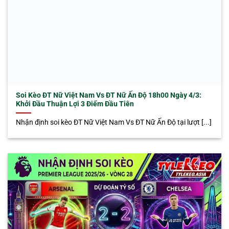
Soi Kèo ĐT Nữ Việt Nam Vs ĐT Nữ Ấn Độ 18h00 Ngày 4/3:
Khởi Đầu Thuận Lợi 3 Điểm Đầu Tiên
Nhận định soi kèo ĐT Nữ Việt Nam Vs ĐT Nữ Ấn Độ tại lượt [...]