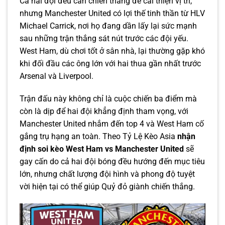
Cả hai đội đều cần chiến thắng để cải thiện vị trí,
nhưng Manchester United có lợi thế tinh thần từ HLV
Michael Carrick, nơi họ đang dần lấy lại sức mạnh
sau những trận thắng sát nút trước các đội yếu.
West Ham, dù chơi tốt ở sân nhà, lại thường gặp khó
khi đối đầu các ông lớn với hai thua gần nhất trước
Arsenal và Liverpool.
Trận đấu này không chỉ là cuộc chiến ba điểm mà
còn là dịp để hai đội khẳng định tham vọng, với
Manchester United nhắm đến top 4 và West Ham cố
gắng trụ hạng an toàn. Theo Tỷ Lệ Kèo Asia
nhận
định soi kèo West Ham vs Manchester United
sẽ
gay cấn do cả hai đội bóng đều hướng đến mục tiêu
lớn, nhưng chất lượng đội hình và phong độ tuyệt
vời hiện tại có thể giúp Quỷ đỏ giành chiến thắng.