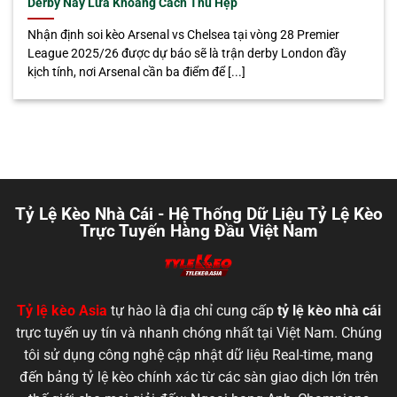
Derby Nảy Lửa Khoảng Cách Thu Hẹp
Nhận định soi kèo Arsenal vs Chelsea tại vòng 28 Premier
League 2025/26 được dự báo sẽ là trận derby London đầy
kịch tính, nơi Arsenal cần ba điểm để [...]
Tỷ Lệ Kèo Nhà Cái - Hệ Thống Dữ Liệu Tỷ Lệ Kèo
Trực Tuyến Hàng Đầu Việt Nam
Tỷ lệ kèo
Asia
tự hào là địa chỉ cung cấp
tỷ lệ kèo nhà cái
trực tuyến uy tín và nhanh chóng nhất tại Việt Nam. Chúng
tôi sử dụng công nghệ cập nhật dữ liệu Real-time, mang
đến bảng tỷ lệ kèo chính xác từ các sàn giao dịch lớn trên