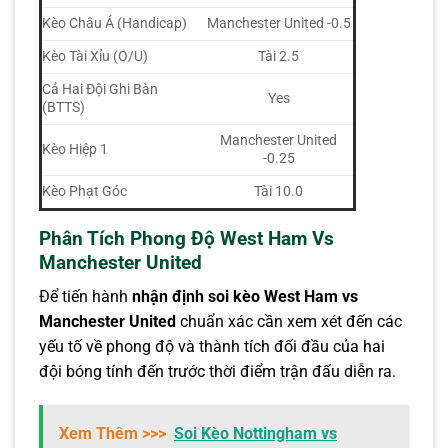
Kèo Châu Á (Handicap)
Manchester United -0.5
Kèo Tài Xỉu (O/U)
Tài 2.5
Cả Hai Đội Ghi Bàn
Yes
(BTTS)
Manchester United
Kèo Hiệp 1
-0.25
Kèo Phạt Góc
Tài 10.0
Phân Tích Phong Độ West Ham Vs
Manchester United
Để tiến hành
nhận định soi kèo West Ham vs
Manchester United
chuẩn xác cần xem xét đến các
yếu tố về phong độ và thành tích đối đầu của hai
đội bóng tính đến trước thời điểm trận đấu diễn ra.
Xem Thêm >>>
Soi Kèo Nottingham vs