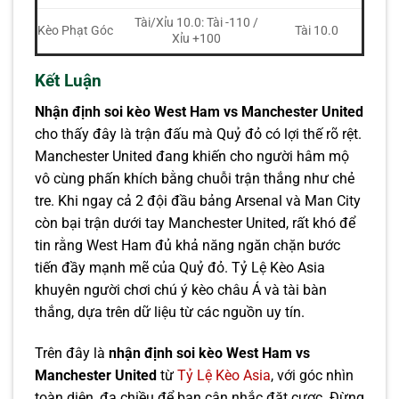
Tài/Xỉu 10.0: Tài -110 /
Kèo Phạt Góc
Tài 10.0
Xỉu +100
Kết Luận
Nhận định soi kèo West Ham vs Manchester United
cho thấy đây là trận đấu mà Quỷ đỏ có lợi thế rõ rệt.
Manchester United đang khiến cho người hâm mộ
vô cùng phấn khích bằng chuỗi trận thắng như chẻ
tre. Khi ngay cả 2 đội đầu bảng Arsenal và Man City
còn bại trận dưới tay Manchester United, rất khó để
tin rằng West Ham đủ khả năng ngăn chặn bước
tiến đầy mạnh mẽ của Quỷ đỏ. Tỷ Lệ Kèo Asia
khuyên người chơi chú ý kèo châu Á và tài bàn
thắng, dựa trên dữ liệu từ các nguồn uy tín.
Trên đây là
nhận định soi kèo
West Ham vs
Manchester United
từ
Tỷ Lệ Kèo Asia
, với góc nhìn
toàn diện, đa chiều để bạn cân nhắc đặt cược. Đừng