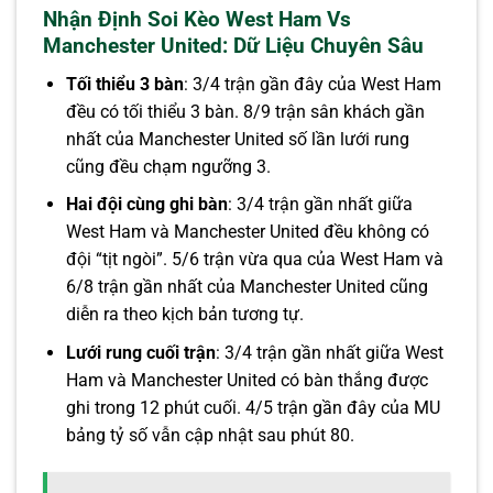
Nhận Định Soi Kèo West Ham Vs
Manchester United: Dữ Liệu Chuyên Sâu
Tối thiểu 3 bàn
: 3/4 trận gần đây của West Ham
đều có tối thiểu 3 bàn. 8/9 trận sân khách gần
nhất của Manchester United số lần lưới rung
cũng đều chạm ngưỡng 3.
Hai đội cùng ghi bàn
: 3/4 trận gần nhất giữa
West Ham và Manchester United đều không có
đội “tịt ngòi”. 5/6 trận vừa qua của West Ham và
6/8 trận gần nhất của Manchester United cũng
diễn ra theo kịch bản tương tự.
Lưới rung cuối trận
: 3/4 trận gần nhất giữa West
Ham và Manchester United có bàn thắng được
ghi trong 12 phút cuối. 4/5 trận gần đây của MU
bảng tỷ số vẫn cập nhật sau phút 80.