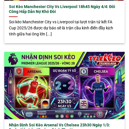
Soi Kèo Manchester City Vs Liverpool 18h45 Ngày 4/4: Đôi
Công Hấp Dẫn Nợ Khó Đòi
Soi kèo Manchester City vs Liverpool tại lượt trận tứ kết FA
Cup 2025/26 được dự báo sẽ là trận cầu kinh điển đầy kịch
tính giữa hai ông lớn [...]
Nhận Định Soi Kèo Arsenal Vs Chelsea 23h30 Ngày 1/3: