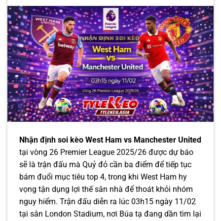
Nhận định soi kèo West Ham vs Manchester United
tại vòng 26 Premier League 2025/26 được dự báo
sẽ là trận đấu mà Quỷ đỏ cần ba điểm để tiếp tục
bám đuổi mục tiêu top 4, trong khi West Ham hy
vọng tận dụng lợi thế sân nhà để thoát khỏi nhóm
nguy hiểm. Trận đấu diễn ra lúc 03h15 ngày 11/02
tại sân London Stadium, nơi Búa tạ đang dần tìm lại