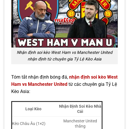
Nhận định soi kèo West Ham vs Manchester United
nhận định từ chuyên gia Tỷ Lệ Kèo Asia
Tóm tắt nhận định bóng đá,
nhận định soi kèo West
Ham vs Manchester United
từ các chuyên gia Tỷ Lệ
Kèo Asia:
Nhận Định Soi Kèo Nhà
Loại Kèo
Cái
Manchester United
Kèo Châu Âu (1×2)
thắng