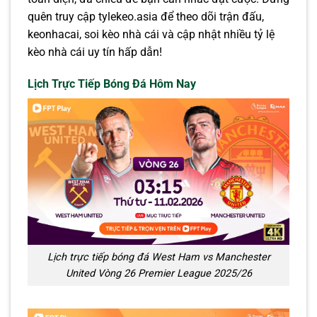
quên truy cập tylekeo.asia để theo dõi trận đấu,
keonhacai, soi kèo nhà cái và cập nhật nhiều tỷ lệ
kèo nhà cái uy tín hấp dẫn!
Lịch Trực Tiếp Bóng Đá Hôm Nay
Lịch trực tiếp bóng đá West Ham vs Manchester
United Vòng 26 Premier League 2025/26