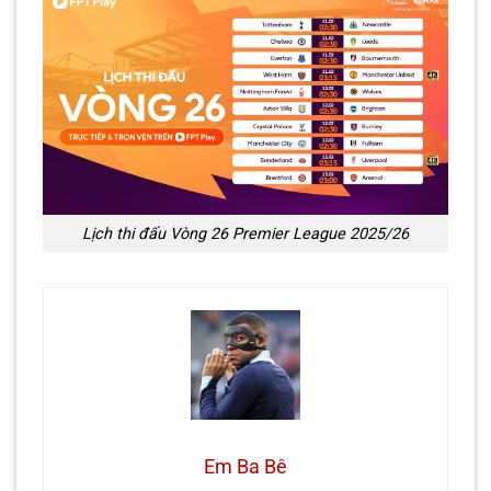
Lịch thi đấu Vòng 26 Premier League 2025/26
Em Ba Bê