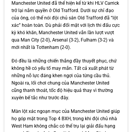
Manchester United đã thể hiện kể từ khi HLV Carrick
trở lại nắm quyền ở Old Trafford. Dưới sự chỉ đạo
của ông, có thể nói đội chủ sân Old Trafford đã “lột
xác” hoàn toàn. Dù phải đối mặt với lịch thi đấu cực
kỳ khó khăn, Manchester United vẫn lần lượt vượt
qua Man City (2-0), Arsenal (3-2), Fulham (3-2) và
mới nhất là Tottenham (2-0).
Đó đều là những chiến thắng đầy thuyết phục, chứ
không hề có yếu tố may mắn. Tất cả xuất phát từ
những nỗ lực đáng khen ngợi của từng cầu thủ.
Ngoài ra, lối chơi chung của Manchester United
cũng thanh thoát, tốc độ hiệu quả thay vì thường
xuyên bế tắc như trước đây.
Màn lột xác ngoạn mục của Manchester United giúp
họ góp mặt trong Top 4 BXH, trong khi đội chủ nhà
West Ham không chắc có thể trụ lại giải đấu hạng