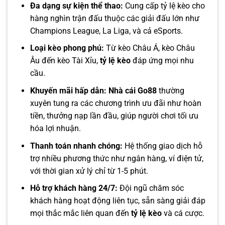
Đa dạng sự kiện thể thao:
C
ung cấp
tỷ lệ kèo
cho
hàng nghìn trận đấu thuộc các giải đấu lớn như
Champions League, La Liga, và cả eSports.
Loại kèo phong phú:
Từ kèo Châu Á, kèo Châu
Âu đến kèo Tài Xỉu,
tỷ lệ kèo
đáp ứng mọi nhu
cầu.
Khuyến mãi hấp dẫn:
Nhà cái Go88
thường
xuyên tung ra các chương trình ưu đãi như hoàn
tiền, thưởng nạp lần đầu, giúp người chơi tối ưu
hóa lợi nhuận.
Thanh toán nhanh chóng:
Hệ thống giao dịch
hỗ
trợ nhiều phương thức như ngân hàng, ví điện tử,
với thời gian xử lý chỉ từ 1-5 phút.
Hỗ trợ khách hàng 24/7:
Đội ngũ chăm sóc
khách hàng
hoạt động liên tục, sẵn sàng giải đáp
mọi thắc mắc liên quan đến
tỷ lệ kèo
và cá cược.