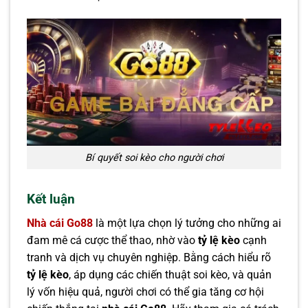
Bí quyết soi kèo cho người chơi
Kết luận
Nhà cái Go88
là một lựa chọn lý tưởng cho những ai
đam mê cá cược thể thao, nhờ vào
tỷ lệ kèo
cạnh
tranh và dịch vụ chuyên nghiệp. Bằng cách hiểu rõ
tỷ lệ kèo
, áp dụng các chiến thuật soi kèo, và quản
lý vốn hiệu quả, người chơi có thể gia tăng cơ hội