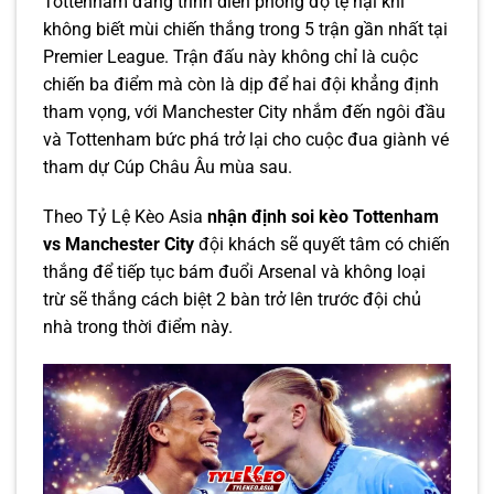
Tottenham đang trình diễn phong độ tệ hại khi
không biết mùi chiến thắng trong 5 trận gần nhất tại
Premier League. Trận đấu này không chỉ là cuộc
chiến ba điểm mà còn là dịp để hai đội khẳng định
tham vọng, với Manchester City nhắm đến ngôi đầu
và Tottenham bức phá trở lại cho cuộc đua giành vé
tham dự Cúp Châu Âu mùa sau.
Theo Tỷ Lệ Kèo Asia
nhận định soi kèo Tottenham
vs Manchester City
đội khách sẽ quyết tâm có chiến
thắng để tiếp tục bám đuổi Arsenal và không loại
trừ sẽ thắng cách biệt 2 bàn trở lên trước đội chủ
nhà trong thời điểm này.