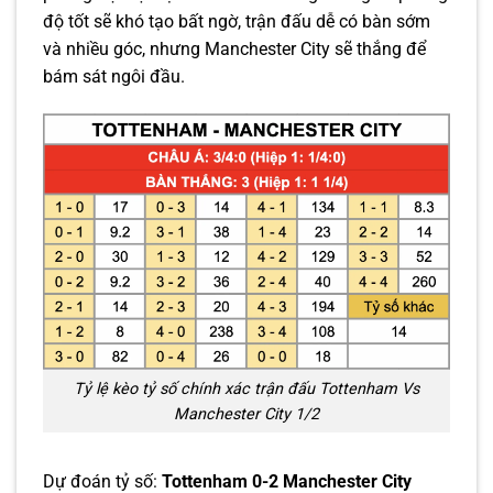
độ tốt sẽ khó tạo bất ngờ, trận đấu dễ có bàn sớm
và nhiều góc, nhưng Manchester City sẽ thắng để
bám sát ngôi đầu.
Tỷ lệ kèo tỷ số chính xác trận đấu Tottenham Vs
Manchester City 1/2
Dự đoán tỷ số:
Tottenham 0-2 Manchester City