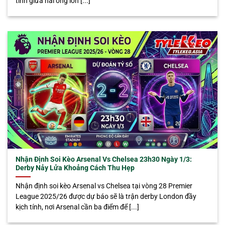
tính giữa hai ông lớn [...]
Nhận Định Soi Kèo Arsenal Vs Chelsea 23h30 Ngày 1/3:
Derby Nảy Lửa Khoảng Cách Thu Hẹp
Nhận định soi kèo Arsenal vs Chelsea tại vòng 28 Premier
League 2025/26 được dự báo sẽ là trận derby London đầy
kịch tính, nơi Arsenal cần ba điểm để [...]