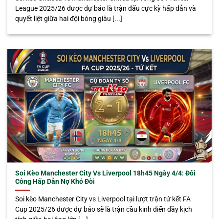
League 2025/26 được dự báo là trận đấu cực kỳ hấp dẫn và
quyết liệt giữa hai đội bóng giàu [...]
Soi Kèo Manchester City Vs Liverpool 18h45 Ngày 4/4: Đôi
Công Hấp Dẫn Nợ Khó Đòi
Soi kèo Manchester City vs Liverpool tại lượt trận tứ kết FA
Cup 2025/26 được dự báo sẽ là trận cầu kinh điển đầy kịch