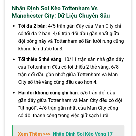
Nhận Định Soi Kèo Tottenham Vs
Manchester City: Dữ Liệu Chuyên Sâu
Tối đa 2 bàn
: 4/5 trận gần đây của Man City chỉ
có tối đa 2 bàn. 4/6 trận đối đầu gần nhất giữa
đội bóng này và Tottenham số lần lưới rung cũng
không lên được tới 3.
Tối thiểu 5 thẻ vàng
: 10/11 trận sân nhà gần đây
của Tottenham đều có tối thiểu 2 thẻ vàng. 6/8
trận đối đầu gần nhất giữa Tottenham và Man
City số thẻ vàng cũng đều cao hơn 4.
Hai đội không cùng ghi bàn
: 5/6 trận đối đầu
gần đây giữa Tottenham và Man City đều có đội
“tịt ngòi”. 4/6 trận gần nhất của Man City cũng
có đội thành công trong việc giữ sạch lưới.
Xem Thêm >>>
Nhận Định Soi Kèo Vòng 17