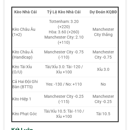
Kèo Nhà Cái
Tỷ Lệ Kèo Nhà Cái
Dự Đoán KQBĐ
Tottenham: 3.20
(+220)
Kèo Châu Âu
Manchester
Hòa: 3.60 (+260)
(1×2)
City thắng
Manchester City: 2.10
(+110)
Kèo Châu Á
Manchester City -0.75
Manchester
(Handicap)
(-110)
City -0.75
Kèo Tài Xỉu
Tài/Xỉu 3.0: Tài -120 /
Xỉu 3.0
(O/U)
Xỉu +100
Cả Hai Đội Ghi
Yes: -130 / No: +110
No
Bàn (BTTS)
Manchester City -0.25
Manchester
Kèo Hiệp 1
(-115)
City -0.25
Tài/Xỉu 10.5: Tài -110 /
Kèo Phạt Góc
Tài 10.5
Xỉu +100