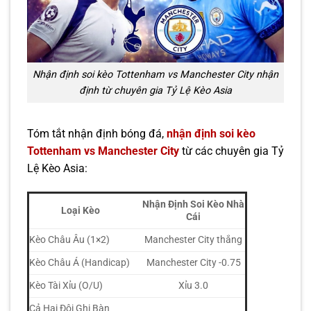
Nhận định soi kèo Tottenham vs Manchester City nhận
định từ chuyên gia Tỷ Lệ Kèo Asia
Tóm tắt nhận định bóng đá,
nhận định soi kèo
Tottenham vs Manchester City
từ các chuyên gia Tỷ
Lệ Kèo Asia:
Nhận Định Soi Kèo Nhà
Loại Kèo
Cái
Kèo Châu Âu (1×2)
Manchester City thắng
Kèo Châu Á (Handicap)
Manchester City -0.75
Kèo Tài Xỉu (O/U)
Xỉu 3.0
Cả Hai Đội Ghi Bàn