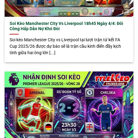
Soi Kèo Manchester City Vs Liverpool 18h45 Ngày 4/4: Đôi
Công Hấp Dẫn Nợ Khó Đòi
Soi kèo Manchester City vs Liverpool tại lượt trận tứ kết FA
Cup 2025/26 được dự báo sẽ là trận cầu kinh điển đầy kịch
tính giữa hai ông lớn [...]