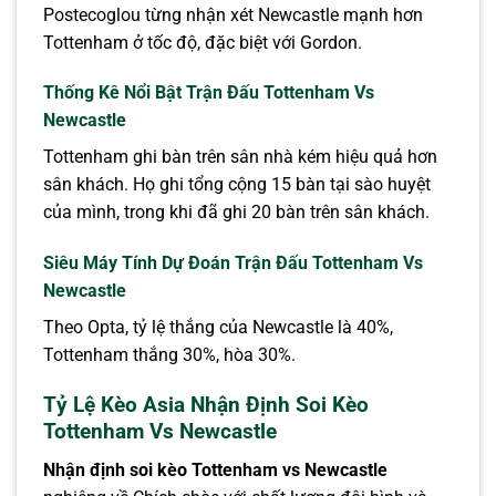
Postecoglou từng nhận xét Newcastle mạnh hơn
Tottenham ở tốc độ, đặc biệt với Gordon.
Thống Kê Nổi Bật Trận Đấu Tottenham Vs
Newcastle
Tottenham ghi bàn trên sân nhà kém hiệu quả hơn
sân khách. Họ ghi tổng cộng 15 bàn tại sào huyệt
của mình, trong khi đã ghi 20 bàn trên sân khách.
Siêu Máy Tính Dự Đoán Trận Đấu Tottenham Vs
Newcastle
Theo Opta, tỷ lệ thắng của Newcastle là 40%,
Tottenham thắng 30%, hòa 30%.
Tỷ Lệ Kèo Asia Nhận Định Soi Kèo
Tottenham Vs Newcastle
Nhận định soi kèo Tottenham vs Newcastle