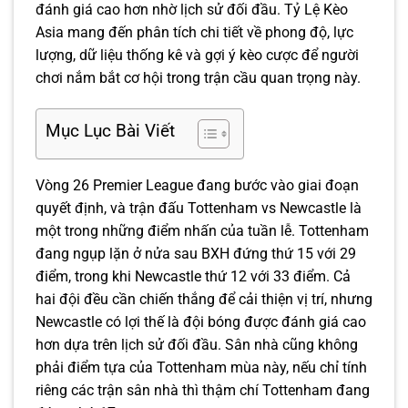
đánh giá cao hơn nhờ lịch sử đối đầu. Tỷ Lệ Kèo
Asia mang đến phân tích chi tiết về phong độ, lực
lượng, dữ liệu thống kê và gợi ý kèo cược để người
chơi nắm bắt cơ hội trong trận cầu quan trọng này.
Mục Lục Bài Viết
Vòng 26 Premier League đang bước vào giai đoạn
quyết định, và trận đấu Tottenham vs Newcastle là
một trong những điểm nhấn của tuần lễ. Tottenham
đang ngụp lặn ở nửa sau BXH đứng thứ 15 với 29
điểm, trong khi Newcastle thứ 12 với 33 điểm. Cả
hai đội đều cần chiến thắng để cải thiện vị trí, nhưng
Newcastle có lợi thế là đội bóng được đánh giá cao
hơn dựa trên lịch sử đối đầu. Sân nhà cũng không
phải điểm tựa của Tottenham mùa này, nếu chỉ tính
riêng các trận sân nhà thì thậm chí Tottenham đang