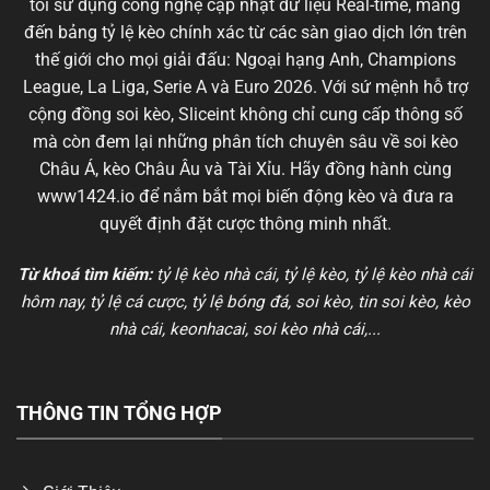
tôi sử dụng công nghệ cập nhật dữ liệu Real-time, mang
đến bảng tỷ lệ kèo chính xác từ các sàn giao dịch lớn trên
thế giới cho mọi giải đấu: Ngoại hạng Anh, Champions
League, La Liga, Serie A và Euro 2026. Với sứ mệnh hỗ trợ
cộng đồng soi kèo, Sliceint không chỉ cung cấp thông số
mà còn đem lại những phân tích chuyên sâu về soi kèo
Châu Á, kèo Châu Âu và Tài Xỉu. Hãy đồng hành cùng
www1424.io
để nắm bắt mọi biến động kèo và đưa ra
quyết định đặt cược thông minh nhất.
Từ khoá tìm kiếm:
tỷ lệ kèo nhà cái
, tỷ lệ kèo, tỷ lệ kèo nhà cái
hôm nay, tỷ lệ cá cược, tỷ lệ bóng đá, soi kèo, tin soi kèo, kèo
nhà cái, keonhacai, soi kèo nhà cái,...
THÔNG TIN TỔNG HỢP