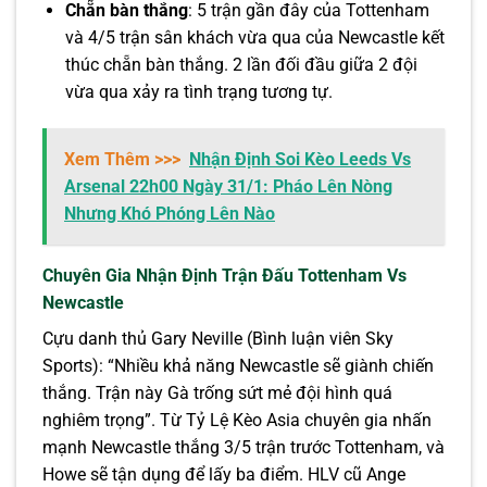
Chẵn bàn thắng
: 5 trận gần đây của Tottenham
và 4/5 trận sân khách vừa qua của Newcastle kết
thúc chẵn bàn thắng. 2 lần đối đầu giữa 2 đội
vừa qua xảy ra tình trạng tương tự.
Xem Thêm >>>
Nhận Định Soi Kèo Leeds Vs
Arsenal 22h00 Ngày 31/1: Pháo Lên Nòng
Nhưng Khó Phóng Lên Nào
Chuyên Gia Nhận Định Trận Đấu Tottenham Vs
Newcastle
Cựu danh thủ Gary Neville (Bình luận viên Sky
Sports): “Nhiều khả năng Newcastle sẽ giành chiến
thắng. Trận này Gà trống sứt mẻ đội hình quá
nghiêm trọng”. Từ Tỷ Lệ Kèo Asia chuyên gia nhấn
mạnh Newcastle thắng 3/5 trận trước Tottenham, và
Howe sẽ tận dụng để lấy ba điểm. HLV cũ Ange