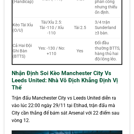
(Handicap)
phản công
nhưng thiếu
ổn định.
Tài/Xỉu 2.5:
3/4 trận
Kèo Tài Xỉu
Tài -110 / Xỉu
Tài 2.5
Sunderland
(O/U)
-110
≥3 bàn.
Đối đầu
Cả Hai Đội
Yes: -130 / No:
thường BTTS,
Ghi Bàn
Yes
+110
hàng thủ hai
(BTTS)
đội lỏng lẻo.
Nhận Định Soi Kèo Manchester City Vs
Leeds United: Nhà Vô Địch Khẳng Định Vị
Thế
Trận đấu Manchester City vs Leeds United diễn ra
vào lúc 22:00 ngày 29/11 tại Etihad, trận đấu mà
City cần thắng để bám sát Arsenal với 22 điểm sau
vòng 12.