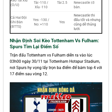
Kèo Tài Xỉu
Tài -110 /
Tài 2.5
Newcastle ≥3
(O/U)
Xỉu -110
bàn.
Newcastle thi
Cả Hai Đội
Yes: -130 /
đấu tốt và nhưng
Ghi Bàn
Yes
No: +110
cũng dễ thủng
(BTTS)
lưới.
Nhận Định Soi Kèo
Tottenham Vs Fulham:
Spurs Tìm Lại Điểm Số
Trận đấu Tottenham vs Fulham diễn ra vào lúc
03h00 ngày 30/11 tại Tottenham Hotspur Stadium,
nơi Spurs hy vọng lấy trọn ba điểm để bám top 4 với
17 điểm sau vòng 12.