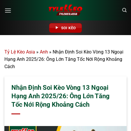
Bỏ
qua
nội
dung
SOI KÈO
Tỷ Lệ Kèo Asia
»
Anh
»
Nhận Định Soi Kèo Vòng 13 Ngoại
Hạng Anh 2025/26: Ông Lớn Tăng Tốc Nới Rộng Khoảng
Cách
Nhận Định Soi Kèo Vòng 13 Ngoại
Hạng Anh 2025/26: Ông Lớn Tăng
Tốc Nới Rộng Khoảng Cách