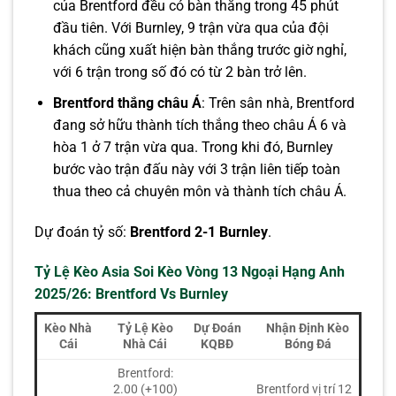
của Brentford đều có bàn thắng trong 45 phút
đầu tiên. Với Burnley, 9 trận vừa qua của đội
khách cũng xuất hiện bàn thắng trước giờ nghỉ,
với 6 trận trong số đó có từ 2 bàn trở lên.
Brentford thắng châu Á
: Trên sân nhà, Brentford
đang sở hữu thành tích thắng theo châu Á 6 và
hòa 1 ở 7 trận vừa qua. Trong khi đó, Burnley
bước vào trận đấu này với 3 trận liên tiếp toàn
thua theo cả chuyên môn và thành tích châu Á.
Dự đoán tỷ số:
Brentford 2-1 Burnley
.
Tỷ Lệ Kèo Asia Soi Kèo Vòng 13 Ngoại Hạng Anh
2025/26: Brentford Vs Burnley
Kèo Nhà
Tỷ Lệ Kèo
Dự Đoán
Nhận Định Kèo
Cái
Nhà Cái
KQBĐ
Bóng Đá
Brentford:
2.00 (+100)
Brentford vị trí 12