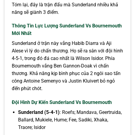
Tóm lại, đây là trận đấu mà Sunderland nhiều khả
năng sẽ giành 3 điểm.
Thông Tin Lực Lượng Sunderland Vs Bournemouth
Mới Nhất
Sunderland ở trận này vắng Habib Diarra và Aji
Alese vì lý do chấn thương. Họ sẽ ra sân với đội hình
4-5-1, trong đó đá cao nhất là Wilson Isidor. Phía
Bournemouth vắng Ben Gannon-Doak vì chấn
thương. Khả năng kịp bình phục của 2 ngôi sao tấn
công Antoine Semenyo và Justin Kluivert bỏ ngỏ
đến phút chót.
Đội Hình Dự Kiến Sunderland Vs Bournemouth
Sunderland (5-4-1)
: Roefs; Mandava, Geertruida,
Ballard, Mukiele, Hume; Fee, Sadiki, Xhaka,
Traore; Isidor