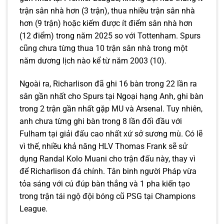
trận sân nhà hơn (3 trận), thua nhiều trận sân nhà
hơn (9 trận) hoặc kiếm được ít điểm sân nhà hơn
(12 điểm) trong năm 2025 so với Tottenham. Spurs
cũng chưa từng thua 10 trận sân nhà trong một
năm dương lịch nào kể từ năm 2003 (10).
Ngoài ra, Richarlison đã ghi 16 bàn trong 22 lần ra
sân gần nhất cho Spurs tại Ngoại hạng Anh, ghi bàn
trong 2 trận gần nhất gặp MU và Arsenal. Tuy nhiên,
anh chưa từng ghi bàn trong 8 lần đối đầu với
Fulham tại giải đấu cao nhất xứ sở sương mù. Có lẽ
vì thế, nhiều khả năng HLV Thomas Frank sẽ sử
dụng Randal Kolo Muani cho trận đấu này, thay vì
để Richarlison đá chính. Tân binh người Pháp vừa
tỏa sáng với cú đúp bàn thắng và 1 pha kiến tạo
trong trận tái ngộ đội bóng cũ PSG tại Champions
League.