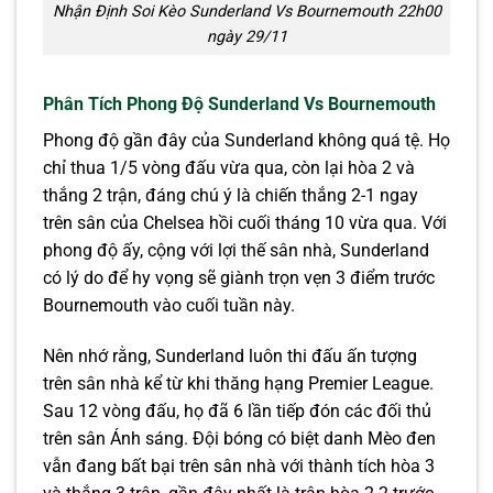
Nhận Định Soi Kèo Sunderland Vs Bournemouth 22h00
ngày 29/11
Phân Tích Phong Độ Sunderland Vs Bournemouth
Phong độ gần đây của Sunderland không quá tệ. Họ
chỉ thua 1/5 vòng đấu vừa qua, còn lại hòa 2 và
thắng 2 trận, đáng chú ý là chiến thắng 2-1 ngay
trên sân của Chelsea hồi cuối tháng 10 vừa qua. Với
phong độ ấy, cộng với lợi thế sân nhà, Sunderland
có lý do để hy vọng sẽ giành trọn vẹn 3 điểm trước
Bournemouth vào cuối tuần này.
Nên nhớ rằng, Sunderland luôn thi đấu ấn tượng
trên sân nhà kể từ khi thăng hạng Premier League.
Sau 12 vòng đấu, họ đã 6 lần tiếp đón các đối thủ
trên sân Ánh sáng. Đội bóng có biệt danh Mèo đen
vẫn đang bất bại trên sân nhà với thành tích hòa 3