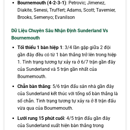
Bournemouth (4-2-3-1)
: Petrovic; Jimenez,
Diakite, Senesi, Truffert; Adams, Scott; Tavernier,
Brooks, Semenyo; Evanilson
Dữ Liệu Chuyên Sâu Nhận Định Sunderland Vs
Bournemouth
Tối thiểu 1 bàn hiệp 1
: 3/4 lần gặp giữa 2 đội
gần đây đều có từ 1 bàn thắng trở lên trong hiệp
1. Tình trạng tương tự xảy ra ở 6/7 trận gần đây
của Sunderland và 5 trận gần nhất của
Bournemouth.
Chẵn bàn thắng
: 5/6 trận đấu sân nhà gần đây
của Sunderland kết thúc với tổng số bàn thắng là
số chẵn. Tình trạng tương tự xảy ra ở 8 trận đấu
vừa qua của Bournemouth.
Lưới rung 15 phút cuối
: 4/5 trận đấu gần đây
của Sunderland xuất hiện bàn thắng trong