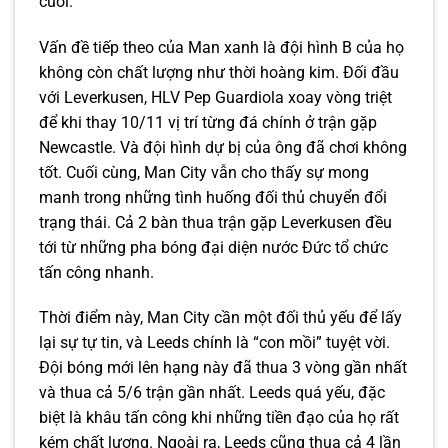
cuối.
Vấn đề tiếp theo của Man xanh là đội hình B của họ
không còn chất lượng như thời hoàng kim. Đối đầu
với Leverkusen, HLV Pep Guardiola xoay vòng triệt
để khi thay 10/11 vị trí từng đá chính ở trận gặp
Newcastle. Và đội hình dự bị của ông đã chơi không
tốt. Cuối cùng, Man City vẫn cho thấy sự mong
manh trong những tình huống đối thủ chuyển đổi
trạng thái. Cả 2 bàn thua trận gặp Leverkusen đều
tới từ những pha bóng đại diện nước Đức tổ chức
tấn công nhanh.
Thời điểm này, Man City cần một đối thủ yếu để lấy
lại sự tự tin, và Leeds chính là “con mồi” tuyệt vời.
Đội bóng mới lên hạng này đã thua 3 vòng gần nhất
và thua cả 5/6 trận gần nhất. Leeds quá yếu, đặc
biệt là khâu tấn công khi những tiền đạo của họ rất
kém chất lượng. Ngoài ra, Leeds cũng thua cả 4 lần