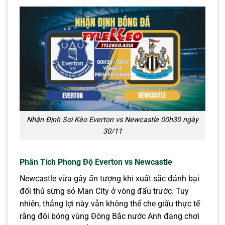
Nhận Định Soi Kèo Everton vs Newcastle 00h30 ngày
30/11
Phân Tích Phong Độ Everton vs Newcastle
Newcastle vừa gây ấn tượng khi xuất sắc đánh bại
đối thủ sừng sỏ Man City ở vòng đấu trước. Tuy
nhiên, thắng lợi này vẫn không thể che giấu thực tế
rằng đội bóng vùng Đông Bắc nước Anh đang chơi