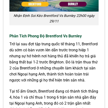
Nhận Định Soi Kèo Brentford Vs Burnley 22h00 ngày
29/11
Phân Tích Phong Độ Brentford Vs Burnley
Trở lại sau đợt tập trung quốc tế tháng 11, Brentford
dù sớm có bàn vươn lên dẫn trước trong hiệp 1
nhưng sự hớ hênh nơi hàng thủ đã khiến họ trả giá
bằng thất bại 1-2 trước Brighton. Đó là trận thua thứ
2 của Brentford ở những chuyến làm khách tại sân
chơi Ngoại hạng Anh, thành tích hoàn toàn trái
ngược với những gì họ thể hiện trên sân nhà.
Tại tổ ấm Gtech, Brentford đang có thành tích thắng
4, hòa 1 và chỉ thua 1 trong 6 trận sân nhà gần đây
tại Ngoại hạng Anh, trong đó có 2 trận gần nhất