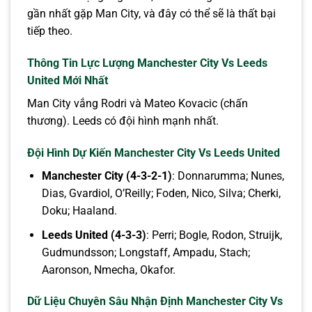
gần nhất gặp Man City, và đây có thể sẽ là thất bại
tiếp theo.
Thông Tin Lực Lượng
Manchester City Vs Leeds
United
Mới Nhất
Man City vắng Rodri và Mateo Kovacic (chấn
thương). Leeds có đội hình mạnh nhất.
Đội Hình Dự Kiến
Manchester City Vs Leeds United
Manchester City (4-3-2-1)
: Donnarumma; Nunes,
Dias, Gvardiol, O’Reilly; Foden, Nico, Silva; Cherki,
Doku; Haaland.
Leeds United (4-3-3)
: Perri; Bogle, Rodon, Struijk,
Gudmundsson; Longstaff, Ampadu, Stach;
Aaronson, Nmecha, Okafor.
Dữ Liệu Chuyên Sâu Nhận Định Manchester City Vs