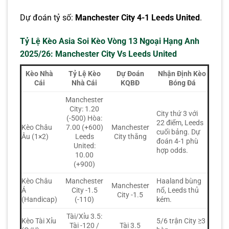
Dự đoán tỷ số:
Manchester City 4-1 Leeds United
.
Tỷ Lệ Kèo Asia Soi Kèo Vòng 13 Ngoại Hạng Anh
2025/26: Manchester City Vs Leeds United
Kèo Nhà
Tỷ Lệ Kèo
Dự Đoán
Nhận Định Kèo
Cái
Nhà Cái
KQBĐ
Bóng Đá
Manchester
City: 1.20
City thứ 3 với
(-500) Hòa:
22 điểm, Leeds
Kèo Châu
7.00 (+600)
Manchester
cuối bảng. Dự
Âu (1×2)
Leeds
City thắng
đoán 4-1 phù
United:
hợp odds.
10.00
(+900)
Kèo Châu
Manchester
Haaland bùng
Manchester
Á
City -1.5
nổ, Leeds thủ
City -1.5
(Handicap)
(-110)
kém.
Tài/Xỉu 3.5:
Kèo Tài Xỉu
5/6 trận City ≥3
Tài -120 /
Tài 3.5