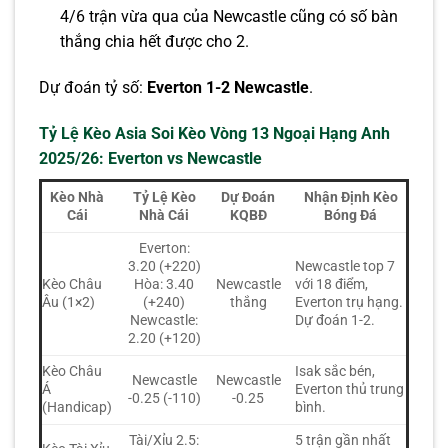
4/6 trận vừa qua của Newcastle cũng có số bàn
thắng chia hết được cho 2.
Dự đoán tỷ số:
Everton 1-2 Newcastle
.
Tỷ Lệ Kèo Asia Soi Kèo Vòng 13 Ngoại Hạng Anh
2025/26: Everton vs Newcastle
Kèo Nhà
Tỷ Lệ Kèo
Dự Đoán
Nhận Định Kèo
Cái
Nhà Cái
KQBĐ
Bóng Đá
Everton:
3.20 (+220)
Newcastle top 7
Kèo Châu
Hòa: 3.40
Newcastle
với 18 điểm,
Âu (1×2)
(+240)
thắng
Everton trụ hạng.
Newcastle:
Dự đoán 1-2.
2.20 (+120)
Kèo Châu
Isak sắc bén,
Newcastle
Newcastle
Á
Everton thủ trung
-0.25 (-110)
-0.25
(Handicap)
bình.
Tài/Xỉu 2.5:
5 trận gần nhất