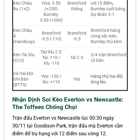
Kèo Châu
Hòa: 3.50
Brentford
với 15 điểm,
Âu (1×2)
(+250)
thắng
Burnley cuối bảng.
Burnley:
Dự đoán 2-1.
3.60 (+260)
Kèo Châu
Brentford hàng
Brentford
Brentford
Á
công sắc bén,
-0.5 (-110)
-0.5
(Handicap)
Burnley thủ kém
Tài/Xỉu 2.5:
Kèo Tài Xỉu
3/4 trận Brentford
Tài -110 /
Tài 2.5
(O/U)
≥3 bàn.
Xỉu -110
Cả Hai Đội
Yes: -130 /
Hàng thủ hai đội
Ghi Bàn
Yes
No: +110
lỏng lẻo.
(BTTS)
Nhận Định Soi Kèo
Everton vs Newcastle:
The Toffees Chống Chọi
Trận đấu Everton vs Newcastle lúc 00:30 ngày
30/11 tại Goodison Park, trận đấu mà Everton cần
điểm để trụ hạng với 12 điểm sau vòng 12.