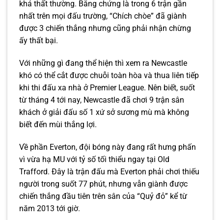
khá thất thường. Bằng chứng là trong 6 trận gần
nhất trên mọi đấu trường, “Chích chòe” đã giành
được 3 chiến thắng nhưng cũng phải nhận chừng
ấy thất bại.
Với những gì đang thể hiện thì xem ra Newcastle
khó có thể cắt được chuỗi toàn hòa và thua liên tiếp
khi thi đấu xa nhà ở Premier League. Nên biết, suốt
từ tháng 4 tới nay, Newcastle đã chơi 9 trận sân
khách ở giải đấu số 1 xứ sở sương mù mà không
biết đến mùi thắng lợi.
Về phần Everton, đội bóng này đang rất hưng phấn
vì vừa hạ MU với tỷ số tối thiểu ngay tại Old
Trafford. Đây là trận đấu mà Everton phải chơi thiếu
người trong suốt 77 phút, nhưng vẫn giành được
chiến thắng đầu tiên trên sân của “Quỷ đỏ” kể từ
năm 2013 tới giờ.