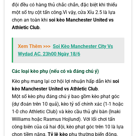
đội đều có hàng thủ chắc chắn, đặc biệt khi thiếu
một số trụ cột tấn công.Vì vậy, cửa Xỉu 2.5 là lựa
chọn an toàn khi
soi kèo Manchester United vs
Athletic Club
.
Xem Thêm >>>
Soi Kèo Manchester City Vs
Wydad AC, 23h00 Ngày 18/6
Các loại kèo phụ (nếu có và đáng chú ý)
Kèo phụ mang lại cơ hội lợi nhuận hấp dẫn khi
soi
kèo Manchester United vs Athletic Club
.
Một số kèo phụ đáng chú ý bao gồm kèo phạt góc
(dự đoán trên 10 quả), kèo tỷ số chính xác (1-1 hoặc
1-0 cho Athletic Club) và kèo cầu thủ ghi bàn (Inaki
Williams hoặc Rasmus Hojlund). Với lối chơi tấn
công biên của cả hai đội, kèo phạt góc trên 10 là lựa
chọn tiềm năng.
Tỷ lệ kèo
phụ thường biến động,