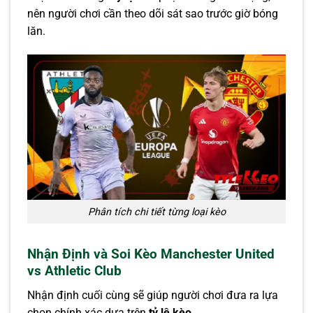
nên người chơi cần theo dõi sát sao trước giờ bóng
lăn.
Phân tích chi tiết từng loại kèo
Nhận Định và Soi Kèo Manchester United
vs Athletic Club
Nhận định cuối cùng sẽ giúp người chơi đưa ra lựa
chọn chính xác dựa trên
tỷ lệ kèo
.