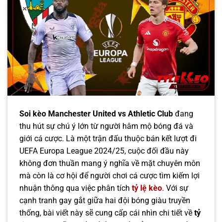
Soi kèo
Manchester United vs Athletic Club
đang
thu hút sự chú ý lớn từ người hâm mộ bóng đá và
giới cá cược. Là một trận đấu thuộc bán kết lượt đi
UEFA Europa League 2024/25, cuộc đối đầu này
không đơn thuần mang ý nghĩa về mặt chuyên môn
mà còn là cơ hội để người chơi cá cược tìm kiếm lợi
nhuận thông qua việc phân tích
tỷ lệ kèo
. Với sự
cạnh tranh gay gắt giữa hai đội bóng giàu truyền
thống, bài viết này sẽ cung cấp cái nhìn chi tiết về
tỷ