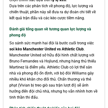
Dựa trên các phân tích về phong độ, lực lượng và
chiến thuật, phần này sẽ đưa ra dự đoán chi tiết về
kết quả trận đấu và các kèo cược tiềm năng.
Đánh giá tổng quan về tương quan lực lượng và
phong độ
So sánh sức mạnh hai đội là bước cuối trong việc
soi kèo Manchester United vs Athletic Club
.
Manchester United sở hữu đội hình chất lượng với
Bruno Fernandes và Hojlund, nhưng hàng thủ thiếu
Martinez là điểm yếu. Athletic Club có lợi thế sân
nhà và phong độ ổn định, với bộ đôi Williams gây
nhiều khó khăn cho đối thủ. Chấn thương và thẻ
phạt (Vivian bị treo giò sau trận lượt đi) sẽ ảnh
hưởng đến đội chủ nhà, nhưng họ vẫn nhỉnh hơn về
tinh thần thi đấu.