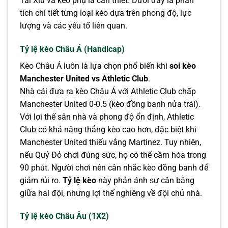
Tài Xỉu và kèo phụ là cần thiết. Dưới đây là phân
tích chi tiết từng loại kèo dựa trên phong độ, lực
lượng và các yếu tố liên quan.
Tỷ lệ kèo Châu Á (Handicap)
Kèo Châu Á luôn là lựa chọn phổ biến khi
soi kèo
Manchester United vs Athletic Club
.
Nhà cái đưa ra kèo Châu Á với Athletic Club chấp
Manchester United 0-0.5 (kèo đồng banh nửa trái).
Với lợi thế sân nhà và phong độ ổn định, Athletic
Club có khả năng thắng kèo cao hơn, đặc biệt khi
Manchester United thiếu vắng Martinez. Tuy nhiên,
nếu Quỷ Đỏ chơi đúng sức, họ có thể cầm hòa trong
90 phút. Người chơi nên cân nhắc kèo đồng banh để
giảm rủi ro.
Tỷ lệ kèo
này phản ánh sự cân bằng
giữa hai đội, nhưng lợi thế nghiêng về đội chủ nhà.
Tỷ lệ kèo Châu Âu (1X2)