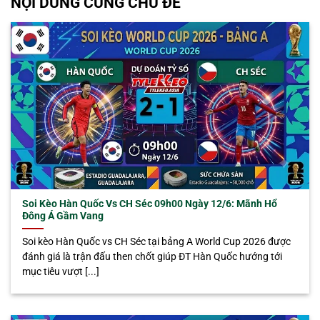
NỘI DUNG CÙNG CHỦ ĐỀ
Soi Kèo Hàn Quốc Vs CH Séc 09h00 Ngày 12/6: Mãnh Hổ
Đông Á Gầm Vang
Soi kèo Hàn Quốc vs CH Séc tại bảng A World Cup 2026 được
đánh giá là trận đấu then chốt giúp ĐT Hàn Quốc hướng tới
mục tiêu vượt [...]