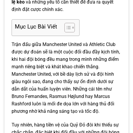
lệ kèo
và những yếu tố cần thiết để đưa ra quyết
định đặt cược chính xác.
Mục Lục Bài Viết
Trận đấu giữa Manchester United và Athletic Club
được dự đoán sẽ là một cuộc đối đầu đầy kịch tính,
khi hai đội bóng đều mang trong mình những điểm
mạnh riêng biệt và khát khao chiến thắng.
Manchester United, với bề dày lịch sử và đội hình
giàu ngôi sao, đang cho thấy sự ổn định dưới sự
dẫn dắt của huấn luyện viên. Những cái tên như
Bruno Fernandes, Rasmus Højlund hay Marcus
Rashford luôn là mối đe dọa lớn với hàng thủ đối
phương nhờ khả năng sáng tạo và tốc độ.
Tuy nhiên, hàng tiền vệ của Quỷ Đỏ đôi khi thiếu sự
chắc chắn, đặc biệt khi đối đầu với những đội bóng