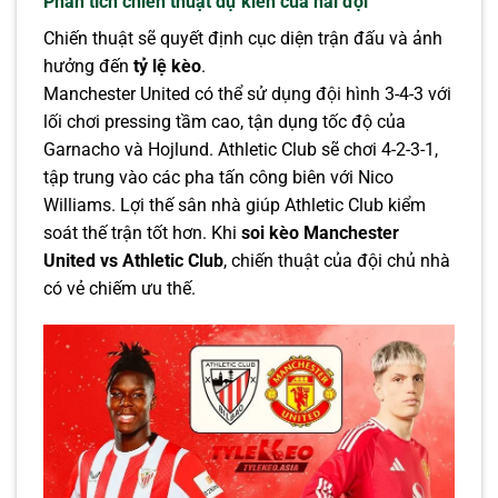
Phân tích chiến thuật dự kiến của hai đội
Chiến thuật sẽ quyết định cục diện trận đấu và ảnh
hưởng đến
tỷ lệ kèo
.
Manchester United có thể sử dụng đội hình 3-4-3 với
lối chơi pressing tầm cao, tận dụng tốc độ của
Garnacho và Hojlund. Athletic Club sẽ chơi 4-2-3-1,
tập trung vào các pha tấn công biên với Nico
Williams. Lợi thế sân nhà giúp Athletic Club kiểm
soát thế trận tốt hơn. Khi
soi kèo Manchester
United vs Athletic Club
, chiến thuật của đội chủ nhà
có vẻ chiếm ưu thế.