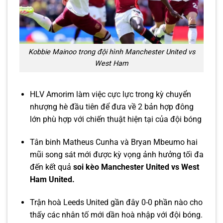
Kobbie Mainoo trong đội hình Manchester United vs
West Ham
HLV Amorim làm việc cực lực trong kỳ chuyển
nhượng hè đầu tiên để đưa về 2 bản hợp đông
lớn phù hợp với chiến thuật hiện tại của đội bóng
Tân binh Matheus Cunha và Bryan Mbeumo hai
mũi song sát mới được kỳ vọng ảnh hưởng tối đa
đến kết quả
soi kèo Manchester United vs West
Ham United.
Trận hoà Leeds United gần đây 0-0 phần nào cho
thấy các nhân tố mới dần hoà nhập với đội bóng.