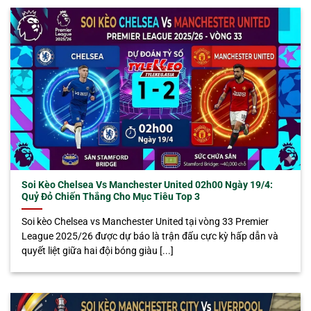
Soi Kèo Chelsea Vs Manchester United 02h00 Ngày 19/4:
Quỷ Đỏ Chiến Thắng Cho Mục Tiêu Top 3
Soi kèo Chelsea vs Manchester United tại vòng 33 Premier
League 2025/26 được dự báo là trận đấu cực kỳ hấp dẫn và
quyết liệt giữa hai đội bóng giàu [...]