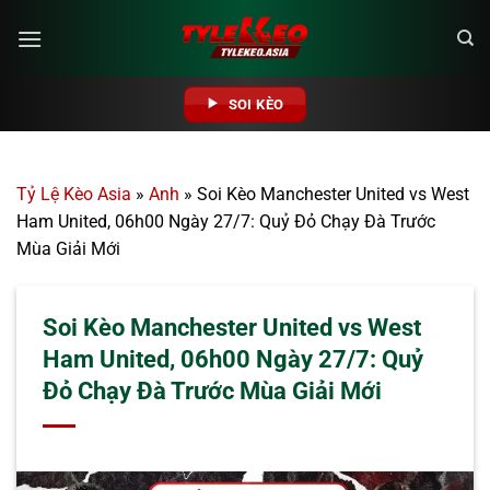
Bỏ
qua
nội
dung
SOI KÈO
Tỷ Lệ Kèo Asia
»
Anh
»
Soi Kèo Manchester United vs West
Ham United, 06h00 Ngày 27/7: Quỷ Đỏ Chạy Đà Trước
Mùa Giải Mới
Soi Kèo Manchester United vs West
Ham United, 06h00 Ngày 27/7: Quỷ
Đỏ Chạy Đà Trước Mùa Giải Mới