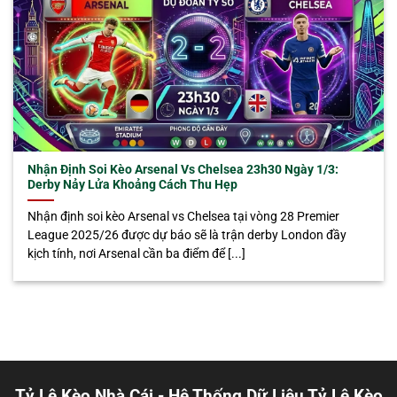
Nhận Định Soi Kèo Arsenal Vs Chelsea 23h30 Ngày 1/3:
Derby Nảy Lửa Khoảng Cách Thu Hẹp
Nhận định soi kèo Arsenal vs Chelsea tại vòng 28 Premier
League 2025/26 được dự báo sẽ là trận derby London đầy
kịch tính, nơi Arsenal cần ba điểm để [...]
Tỷ Lệ Kèo Nhà Cái - Hệ Thống Dữ Liệu Tỷ Lệ Kèo