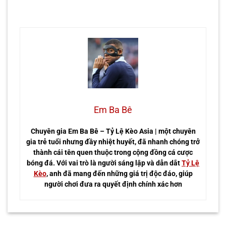
Em Ba Bê
Chuyên gia Em Ba Bê – Tỷ Lệ Kèo Asia | một chuyên
gia trẻ tuổi nhưng đầy nhiệt huyết, đã nhanh chóng trở
thành cái tên quen thuộc trong cộng đồng cá cược
bóng đá. Với vai trò là người sáng lập và dẫn dắt
Tỷ Lệ
Kèo
, anh đã mang đến những giá trị độc đáo, giúp
người chơi đưa ra quyết định chính xác hơn