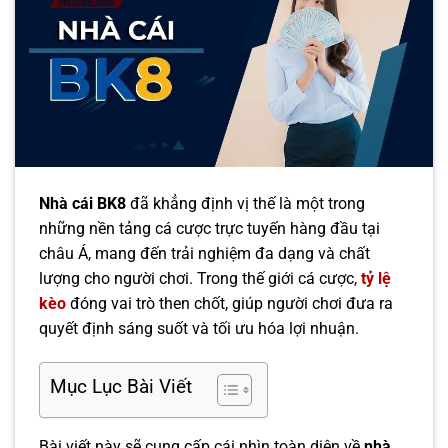
Nhà cái BK8
đã khẳng định vị thế là một trong
những nền tảng cá cược trực tuyến hàng đầu tại
châu Á, mang đến trải nghiệm đa dạng và chất
lượng cho người chơi. Trong thế giới cá cược,
tỷ lệ
kèo
đóng vai trò then chốt, giúp người chơi đưa ra
quyết định sáng suốt và tối ưu hóa lợi nhuận.
Mục Lục Bài Viết
Bài viết này sẽ cung cấp cái nhìn toàn diện về
nhà