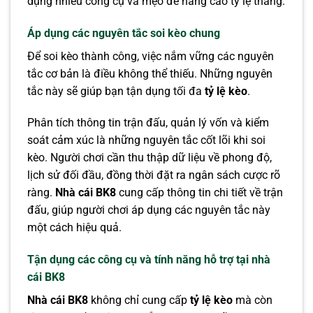
dụng nhiều công cụ và mẹo để nâng cao tỷ lệ thắng.
Áp dụng các nguyên tắc soi kèo chung
Để soi kèo thành công
, việc nắm vững các nguyên
tắc cơ bản là điều không thể thiếu. Những nguyên
tắc này sẽ giúp bạn tận dụng tối đa
tỷ lệ kèo
.
Phân tích thông tin trận đấu, quản lý vốn và kiểm
soát cảm xúc là những nguyên tắc cốt lõi khi soi
kèo
. Người chơi cần thu thập dữ liệu về phong độ,
lịch sử đối đầu, đồng thời đặt ra ngân sách cược rõ
ràng.
Nhà cái BK8
cung cấp thông tin chi tiết về trận
đấu, giúp người chơi áp dụng các nguyên tắc này
một cách hiệu quả.
Tận dụng các công cụ và tính năng hỗ trợ tại nhà
cái BK8
Nhà cái BK8
không chỉ cung cấp
tỷ lệ kèo
mà còn