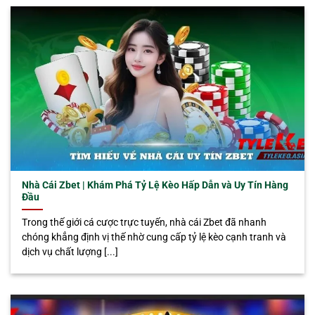
Nhà Cái Zbet | Khám Phá Tỷ Lệ Kèo Hấp Dẫn và Uy Tín Hàng
Đầu
Trong thế giới cá cược trực tuyến, nhà cái Zbet đã nhanh
chóng khẳng định vị thế nhờ cung cấp tỷ lệ kèo cạnh tranh và
dịch vụ chất lượng [...]