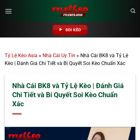
Bỏ
qua
nội
dung
SOI KÈO
Tỷ Lệ Kèo Asia
»
Nhà Cái Uy Tín
»
Nhà Cái BK8 và Tỷ Lệ
Kèo | Đánh Giá Chi Tiết và Bí Quyết Soi Kèo Chuẩn Xác
Nhà Cái BK8 và Tỷ Lệ Kèo | Đánh Giá
Chi Tiết và Bí Quyết Soi Kèo Chuẩn
Xác