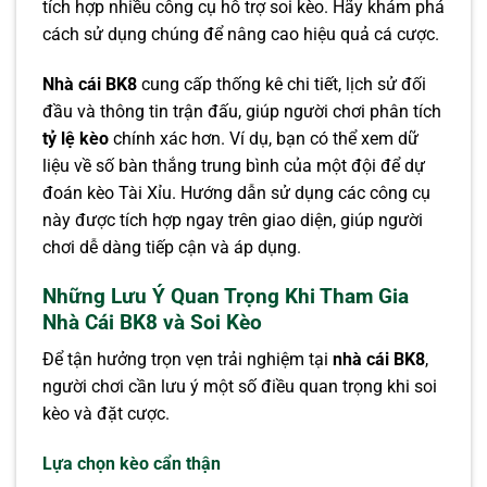
tích hợp nhiều công cụ hỗ trợ soi kèo. Hãy khám phá
cách sử dụng chúng để nâng cao hiệu quả cá cược.
Nhà cái BK8
cung cấp thống kê chi tiết, lịch sử đối
đầu và thông tin trận đấu, giúp người chơi phân tích
tỷ lệ kèo
chính xác hơn. Ví dụ, bạn có thể xem dữ
liệu về số bàn thắng trung bình của một đội để dự
đoán kèo Tài Xỉu. Hướng dẫn sử dụng các công cụ
này được
t
ích hợp ngay trên giao diện, giúp người
chơi dễ dàng tiếp cận và áp dụng.
Những Lưu Ý Quan Trọng Khi Tham Gia
Nhà Cái BK8 và Soi Kèo
Để tận hưởng trọn vẹn trải nghiệm tại
nhà cái BK8
,
người chơi cần lưu ý một số điều quan trọng khi soi
kèo và đặt cược.
Lựa chọn kèo cẩn thận