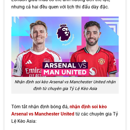
nhưng cả hai đều quen với lịch thi đấu dày đặc.
Nhận định soi kèo Arsenal vs Manchester United nhận
định từ chuyên gia Tỷ Lệ Kèo Asia
Tóm tắt nhận định bóng đá,
nhận định soi kèo
Arsenal vs Manchester United
từ các chuyên gia Tỷ
Lệ Kèo Asia: