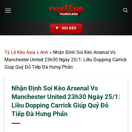
Bỏ
qua
nội
dung
SOI KÈO
Tỷ Lệ Kèo Asia
»
Anh
»
Nhận Định Soi Kèo Arsenal Vs
Manchester United 23h30 Ngày 25/1: Liều Dopping Carrick
Giúp Quỷ Đỏ Tiếp Đà Hưng Phấn
Nhận Định Soi Kèo Arsenal Vs
Manchester United 23h30 Ngày 25/1:
Liều Dopping Carrick Giúp Quỷ Đỏ
Tiếp Đà Hưng Phấn