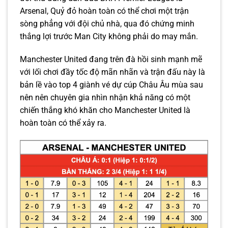
Arsenal, Quỷ đỏ hoàn toàn có thể chơi một trận
sòng phẳng với đội chủ nhà, qua đó chứng minh
thắng lợi trước Man City không phải do may mắn.
Manchester United đang trên đà hồi sinh mạnh mẽ
với lối chơi đầy tốc độ mãn nhãn và trận đấu này là
bản lề vào top 4 giành vé dự cúp Châu Âu mùa sau
nên nên chuyên gia nhìn nhận khả năng có một
chiến thắng khó khăn cho Manchester United là
hoàn toàn có thể xảy ra.