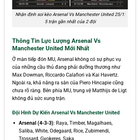
Nhận định soi kèo Arsenal Vs Manchester United 25/1:
5 trận gần nhất của 2 đội
Thông Tin Lực Lượng Arsenal Vs
Manchester United Mới Nhất
Ở màn tiếp đón MU, Arsenal không có sự phục vụ
của những cầu thủ đang phải dưỡng thương như
Max Dowman, Riccardo Calafiori và Kai Havertz.
Ngoài ra, khả năng ra sân của Piero Hincapie cũng
chưa rõ ràng. Bên phía MU, trung vệ Matthijs de Ligt
không đủ sức xung trận.
Đội Hình Dự Kiến Arsenal Vs Manchester United
Arsenal (4-3-3)
: Raya, Timber, Magalhaes,
Saliba, White, Odegaard, Rice, Zubimendi,
Trossard, Gyokeres, Saka