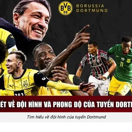
Tìm hiểu về đội hình của tuyển Dortmund