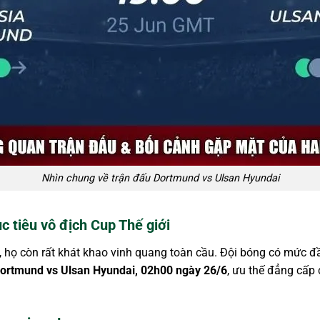
Nhìn chung về trận đấu Dortmund vs Ulsan Hyundai
 tiêu vô địch Cup Thế giới
họ còn rất khát khao vinh quang toàn cầu. Đội bóng có mức đầu
Dortmund vs Ulsan Hyundai, 02h00 ngày 26/6
, ưu thế đẳng cấp