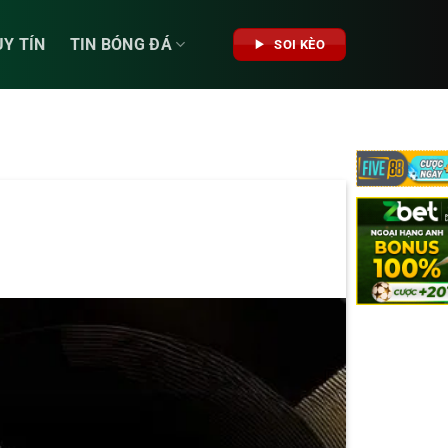
UY TÍN
TIN BÓNG ĐÁ
SOI KÈO