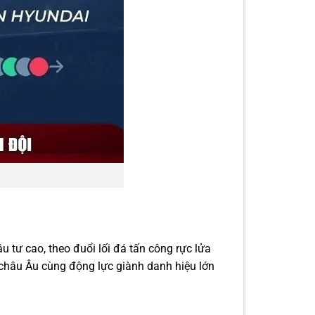
 tư cao, theo đuổi lối đá tấn công rực lửa
 châu Âu cùng động lực giành danh hiệu lớn