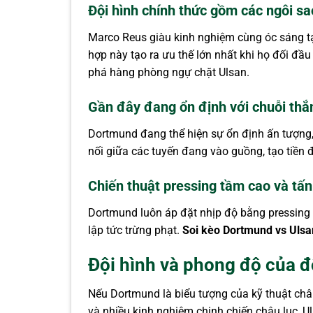
Đội hình chính thức gồm các ngôi s
Marco Reus giàu kinh nghiệm cùng óc sáng tạo,
hợp này tạo ra ưu thế lớn nhất khi họ đối đầu
phá hàng phòng ngự chặt Ulsan.
Gần đây đang ổn định với chuỗi thắn
Dortmund đang thể hiện sự ổn định ấn tượng, 
nối giữa các tuyến đang vào guồng, tạo tiền đ
Chiến thuật pressing tầm cao và tấ
Dortmund luôn áp đặt nhịp độ bằng pressing 
lập tức trừng phạt.
Soi kèo Dortmund vs Ulsa
Đội hình và phong độ của đ
Nếu Dortmund là biểu tượng của kỹ thuật châu
và nhiều kinh nghiệm chinh chiến châu lục, U