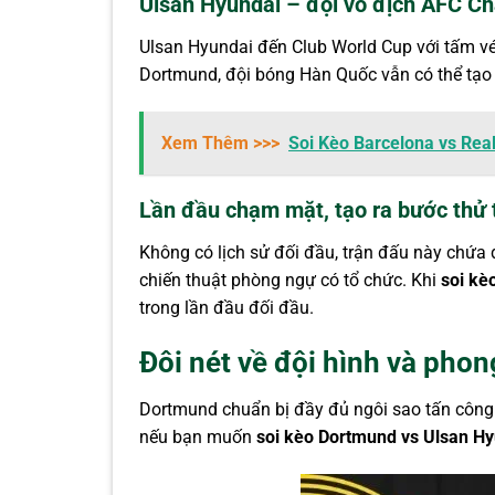
Ulsan Hyundai – đội vô địch AFC C
Ulsan Hyundai đến Club World Cup với tấm vé
Dortmund, đội bóng Hàn Quốc vẫn có thể tạo
Xem Thêm >>>
Soi Kèo Barcelona vs Real
Lần đầu chạm mặt, tạo ra bước thử t
Không có lịch sử đối đầu, trận đấu này chứa đ
chiến thuật phòng ngự có tổ chức. Khi
soi kè
trong lần đầu đối đầu.
Đôi nét về đội hình và pho
Dortmund chuẩn bị đầy đủ ngôi sao tấn công 
nếu bạn muốn
soi kèo Dortmund vs Ulsan Hy