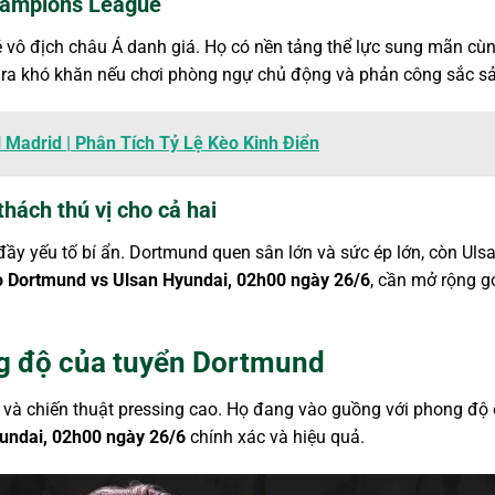
hampions League
 vô địch châu Á danh giá. Họ có nền tảng thể lực sung mãn cùng
 ra khó khăn nếu chơi phòng ngự chủ động và phản công sắc sả
 Madrid | Phân Tích Tỷ Lệ Kèo Kinh Điển
hách thú vị cho cả hai
ầy yếu tố bí ẩn. Dortmund quen sân lớn và sức ép lớn, còn Ulsa
o Dortmund vs Ulsan Hyundai, 02h00 ngày 26/6
, cần mở rộng g
ng độ của tuyển Dortmund
và chiến thuật pressing cao. Họ đang vào guồng với phong độ 
undai, 02h00 ngày 26/6
chính xác và hiệu quả.