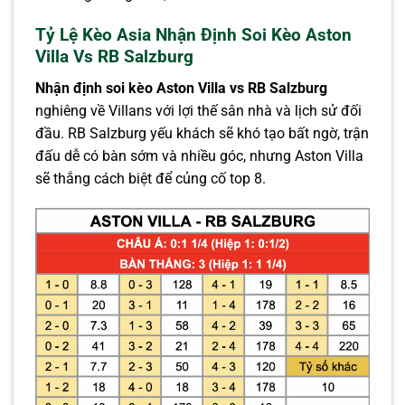
Tỷ Lệ Kèo Asia Nhận Định Soi Kèo Aston
Villa Vs RB Salzburg
Nhận định soi kèo Aston Villa vs RB Salzburg
nghiêng về Villans với lợi thế sân nhà và lịch sử đối
đầu. RB Salzburg yếu khách sẽ khó tạo bất ngờ, trận
đấu dễ có bàn sớm và nhiều góc, nhưng Aston Villa
sẽ thắng cách biệt để củng cố top 8.