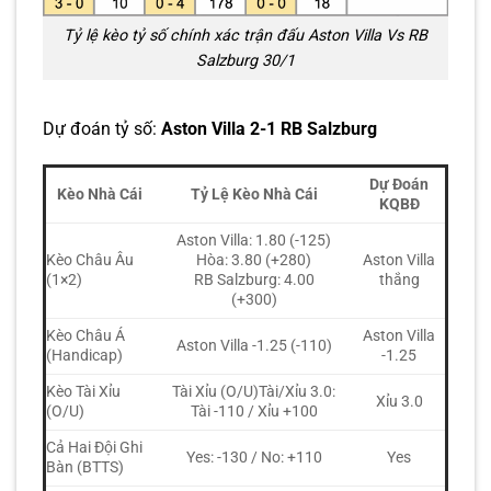
Tỷ lệ kèo tỷ số chính xác trận đấu Aston Villa Vs RB
Salzburg 30/1
Dự đoán tỷ số:
Aston Villa 2-1 RB Salzburg
Dự Đoán
Kèo Nhà Cái
Tỷ Lệ Kèo Nhà Cái
KQBĐ
Aston Villa: 1.80 (-125)
Kèo Châu Âu
Hòa: 3.80 (+280)
Aston Villa
(1×2)
RB Salzburg: 4.00
thắng
(+300)
Kèo Châu Á
Aston Villa
Aston Villa -1.25 (-110)
(Handicap)
-1.25
Kèo Tài Xỉu
Tài Xỉu (O/U)Tài/Xỉu 3.0:
Xỉu 3.0
(O/U)
Tài -110 / Xỉu +100
Cả Hai Đội Ghi
Yes: -130 / No: +110
Yes
Bàn (BTTS)