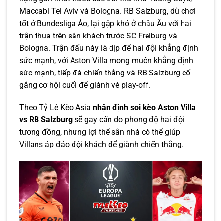
Maccabi Tel Aviv và Bologna. RB Salzburg, dù chơi
tốt ở Bundesliga Áo, lại gặp khó ở châu Âu với hai
trận thua trên sân khách trước SC Freiburg và
Bologna. Trận đấu này là dịp để hai đội khẳng định
sức mạnh, với Aston Villa mong muốn khẳng định
sức mạnh, tiếp đà chiến thắng và RB Salzburg cố
gắng cơ hội cuối để giành vé play-off.
Theo Tỷ Lệ Kèo Asia
nhận định soi kèo Aston Villa
vs RB Salzburg
sẽ gay cấn do phong độ hai đội
tương đồng, nhưng lợi thế sân nhà có thể giúp
Villans áp đảo đội khách để giành chiến thắng.