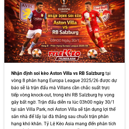
Nhận định soi kèo Aston Villa vs RB Salzburg
tại
vòng 8 phân hạng Europa League 2025/26 được dự
báo sẽ là trận đấu mà Villans cần chắc suất trực
tiếp vòng knock-out, trong khi RB Salzburg hy vọng
gây bất ngờ. Trận đấu diễn ra lúc 03h00 ngày 30/1
tại sân Villa Park, nơi Aston Villa sẽ tận dụng lợi thế
sân nhà để lấy lại đà thắng sau chuỗi trận phân
hạng khó khăn. Tỷ Lệ Kèo Asia mang đến phân tích