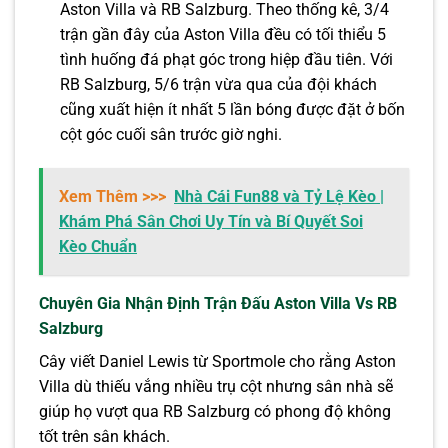
Aston Villa và RB Salzburg. Theo thống kê, 3/4
trận gần đây của Aston Villa đều có tối thiểu 5
tình huống đá phạt góc trong hiệp đầu tiên. Với
RB Salzburg, 5/6 trận vừa qua của đội khách
cũng xuất hiện ít nhất 5 lần bóng được đặt ở bốn
cột góc cuối sân trước giờ nghi.
Xem Thêm >>>
Nhà Cái Fun88 và Tỷ Lệ Kèo |
Khám Phá Sân Chơi Uy Tín và Bí Quyết Soi
Kèo Chuẩn
Chuyên Gia Nhận Định Trận Đấu Aston Villa Vs RB
Salzburg
Cây viết Daniel Lewis từ Sportmole cho rằng Aston
Villa dù thiếu vắng nhiều trụ cột nhưng sân nhà sẽ
giúp họ vượt qua RB Salzburg có phong độ không
tốt trên sân khách.