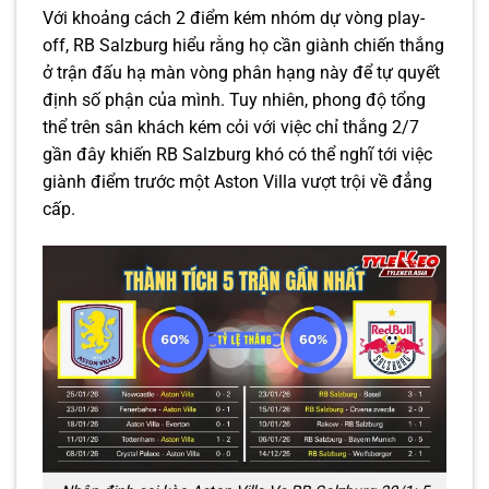
Với khoảng cách 2 điểm kém nhóm dự vòng play-
off, RB Salzburg hiểu rằng họ cần giành chiến thắng
ở trận đấu hạ màn vòng phân hạng này để tự quyết
định số phận của mình. Tuy nhiên, phong độ tổng
thể trên sân khách kém cỏi với việc chỉ thắng 2/7
gần đây khiến RB Salzburg khó có thể nghĩ tới việc
giành điểm trước một Aston Villa vượt trội về đẳng
cấp.