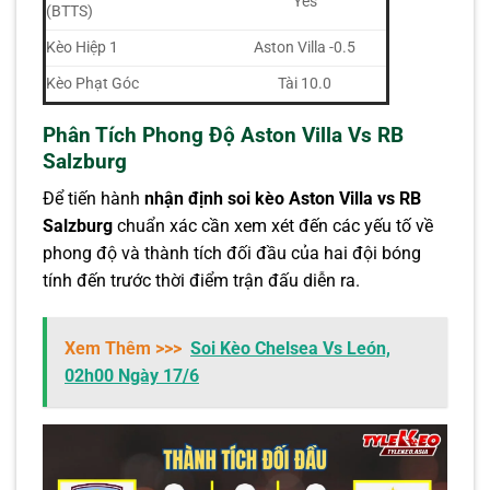
Yes
(BTTS)
Kèo Hiệp 1
Aston Villa -0.5
Kèo Phạt Góc
Tài 10.0
Phân Tích Phong Độ Aston Villa Vs RB
Salzburg
Để tiến hành
nhận định soi kèo Aston Villa vs RB
Salzburg
chuẩn xác cần xem xét đến các yếu tố về
phong độ và thành tích đối đầu của hai đội bóng
tính đến trước thời điểm trận đấu diễn ra.
Xem Thêm >>>
Soi Kèo Chelsea Vs León,
02h00 Ngày 17/6