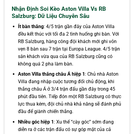
Nhận Định Soi Kèo Aston Villa Vs RB
Salzburg: Dữ Liệu Chuyên Sâu
Ít bàn thắng
: 4/5 trận gần đây của Aston Villa
đều kết thúc với tối đa 2 tình huống ghi bàn. Với
RB Salzburg, hàng công đội khách mới ghi vỏn
vẹn 8 bàn sau 7 trận tại Europa League. 4/5 trận
sân khách vừa qua của RB Salzburg cũng có
không quá 2 pha làm bàn.
Aston Villa thắng châu Á hiệp 1
: Chủ nhà Aston
Villa đang nhập cuộc tương đối chủ động, khi
thắng châu Á ở 3/4 trận đấu gần đây trong 45
phút đầu tiên. Tiếp đón một RB Salzburg có thực
lực thua kém, đội chủ nhà khả năng sẽ đánh phủ
đầu để giành chiến thắng.
Nhiều góc hiệp 1
: Xu thế “cày góc” sớm đang
diễn ra ở các trận đấu có sự góp mặt của cả