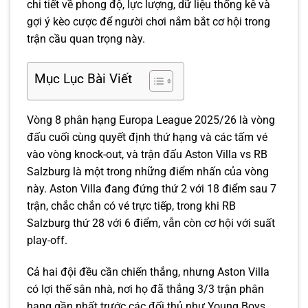
chi tiết về phong độ, lực lượng, dữ liệu thống kê và
gợi ý kèo cược để người chơi nắm bắt cơ hội trong
trận cầu quan trọng này.
Mục Lục Bài Viết
Vòng 8 phân hạng Europa League 2025/26 là vòng
đấu cuối cùng quyết định thứ hạng và các tấm vé
vào vòng knock-out, và trận đấu Aston Villa vs RB
Salzburg là một trong những điểm nhấn của vòng
này. Aston Villa đang đứng thứ 2 với 18 điểm sau 7
trận, chắc chắn có vé trực tiếp, trong khi RB
Salzburg thứ 28 với 6 điểm, vẫn còn cơ hội với suất
play-off.
Cả hai đội đều cần chiến thắng, nhưng Aston Villa
có lợi thế sân nhà, nơi họ đã thắng 3/3 trận phân
hạng gần nhất trước các đối thủ như Young Boys,