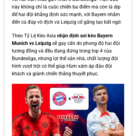
này không chỉ là cuộc chiến ba điểm mà còn là dịp
để hai đội khẳng định sức mạnh, với Bayern nhắm
đến cú đúp vô địch và Leipzig cố gắng tạo bất ngờ.
Theo Tỷ Lệ Kèo Asia
nhận định soi kèo Bayern
Munich vs Leipzig
sẽ gay cấn do phong độ hai đội
tương đồng và đều đang đứng trong top 4 của
Bundesliga, nhưng lợi thế sân nhà, chất lượng đội
hình vượt trội có thể giúp Hùm xám áp đảo đội
khách và giành chiến thắng thuyết phục.