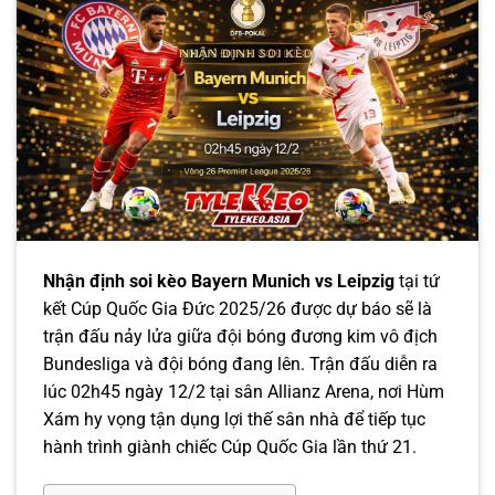
Nhận định soi kèo Bayern Munich vs Leipzig
tại tứ
kết Cúp Quốc Gia Đức 2025/26 được dự báo sẽ là
trận đấu nảy lửa giữa đội bóng đương kim vô địch
Bundesliga và đội bóng đang lên. Trận đấu diễn ra
lúc 02h45 ngày 12/2 tại sân Allianz Arena, nơi Hùm
Xám hy vọng tận dụng lợi thế sân nhà để tiếp tục
hành trình giành chiếc Cúp Quốc Gia lần thứ 21.