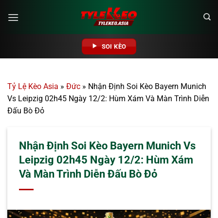
Bỏ
qua
nội
dung
SOI KÈO
Tỷ Lệ Kèo Asia
»
Đức
»
Nhận Định Soi Kèo Bayern Munich
Vs Leipzig 02h45 Ngày 12/2: Hùm Xám Và Màn Trình Diễn
Đấu Bò Đỏ
Nhận Định Soi Kèo Bayern Munich Vs
Leipzig 02h45 Ngày 12/2: Hùm Xám
Và Màn Trình Diễn Đấu Bò Đỏ