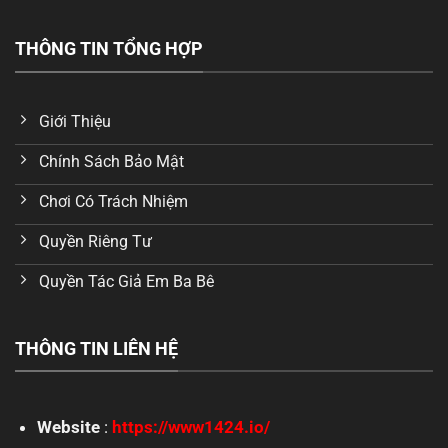
THÔNG TIN TỔNG HỢP
Giới Thiệu
Chính Sách Bảo Mật
Chơi Có Trách Nhiệm
Quyền Riêng Tư
Quyền Tác Giả Em Ba Bê
THÔNG TIN LIÊN HỆ
Website
:
https://www1424.io/