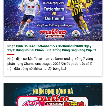
Nhận Định Soi Kèo Tottenham Vs Dortmund 03h00 Ngày
21/1: Bùng Nổ Đại Chiến – Gà Trống Đụng Ong Vàng Cúp C1
Nhận định soi kèo Tottenham vs Dortmund tại vòng 7 vòng
phân hạng Champions League 2025/26 được dự báo sẽ là
trận đấu bùng nổ khi cả hai đội bóng [...]