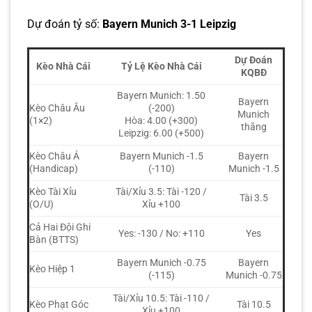
Dự đoán tỷ số:
Bayern Munich 3-1 Leipzig
Dự Đoán
Kèo Nhà Cái
Tỷ Lệ Kèo Nhà Cái
KQBĐ
Bayern Munich: 1.50
Bayern
Kèo Châu Âu
(-200)
Munich
(1×2)
Hòa: 4.00 (+300)
thắng
Leipzig: 6.00 (+500)
Kèo Châu Á
Bayern Munich -1.5
Bayern
(Handicap)
(-110)
Munich -1.5
Kèo Tài Xỉu
Tài/Xỉu 3.5: Tài -120 /
Tài 3.5
(O/U)
Xỉu +100
Cả Hai Đội Ghi
Yes: -130 / No: +110
Yes
Bàn (BTTS)
Bayern Munich -0.75
Bayern
Kèo Hiệp 1
(-115)
Munich -0.75
Tài/Xỉu 10.5: Tài -110 /
Kèo Phạt Góc
Tài 10.5
Xỉu +100