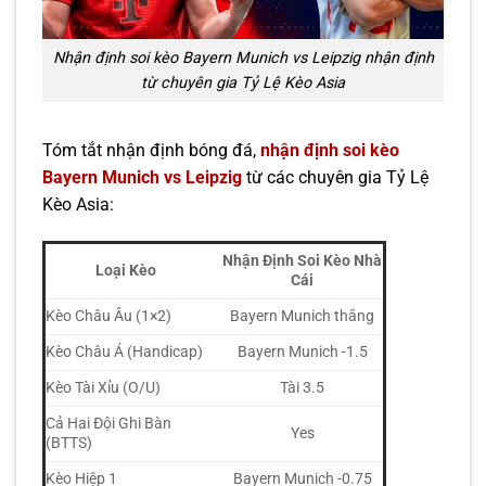
Nhận định soi kèo Bayern Munich vs Leipzig nhận định
từ chuyên gia Tỷ Lệ Kèo Asia
Tóm tắt nhận định bóng đá,
nhận định soi kèo
Bayern Munich vs Leipzig
từ các chuyên gia Tỷ Lệ
Kèo Asia:
Nhận Định Soi Kèo Nhà
Loại Kèo
Cái
Kèo Châu Âu (1×2)
Bayern Munich thắng
Kèo Châu Á (Handicap)
Bayern Munich -1.5
Kèo Tài Xỉu (O/U)
Tài 3.5
Cả Hai Đội Ghi Bàn
Yes
(BTTS)
Kèo Hiệp 1
Bayern Munich -0.75