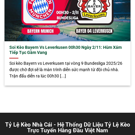
Soi Kèo Bayern Vs Leverkusen 00h30 Ngày 2/11: Hùm Xám
Tiếp Tục Gầm Vang
Soi kèo Bayern vs Leverkusen tại vòng 9 Bundesliga 2025/26
được chờ đợi sẽ là màn trình diễn sức mạnh từ đội chủ nhà.
Trận đấu diễn ra lúc 00h30 [...]
Tỷ Lệ Kèo Nhà Cái - Hệ Thống Dữ Liệu Tỷ Lệ Kèo
Trực Tuyến Hàng Đầu Việt Nam