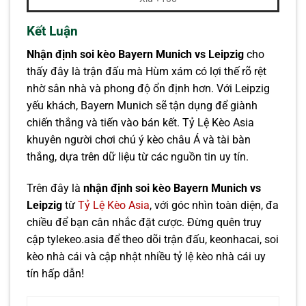
Kết Luận
Nhận định soi kèo Bayern Munich vs Leipzig
cho
thấy đây là trận đấu mà Hùm xám có lợi thế rõ rệt
nhờ sân nhà và phong độ ổn định hơn. Với Leipzig
yếu khách, Bayern Munich sẽ tận dụng để giành
chiến thắng và tiến vào bán kết. Tỷ Lệ Kèo Asia
khuyên người chơi chú ý kèo châu Á và tài bàn
thắng, dựa trên dữ liệu từ các nguồn tin uy tín.
Trên đây là
nhận định soi kèo Bayern Munich vs
Leipzig
từ
Tỷ Lệ Kèo Asia
, với góc nhìn toàn diện, đa
chiều để bạn cân nhắc đặt cược. Đừng quên truy
cập tylekeo.asia để theo dõi trận đấu, keonhacai, soi
kèo nhà cái và cập nhật nhiều tỷ lệ kèo nhà cái uy
tín hấp dẫn!