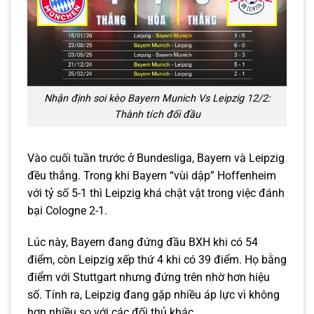
Nhận định soi kèo Bayern Munich Vs Leipzig 12/2:
Thành tích đối đầu
Vào cuối tuần trước ở Bundesliga, Bayern và Leipzig
đều thắng. Trong khi Bayern “vùi dập” Hoffenheim
với tỷ số 5-1 thì Leipzig khá chật vật trong việc đánh
bại Cologne 2-1.
Lúc này, Bayern đang đứng đầu BXH khi có 54
điểm, còn Leipzig xếp thứ 4 khi có 39 điểm. Họ bằng
điểm với Stuttgart nhưng đứng trên nhờ hơn hiệu
số. Tính ra, Leipzig đang gặp nhiều áp lực vì không
hơn nhiều so với các đối thủ khác.