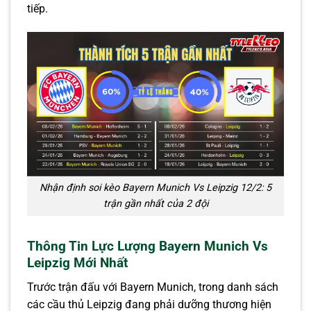
tiếp.
Nhận định soi kèo Bayern Munich Vs Leipzig 12/2: 5
trận gần nhất của 2 đội
Thông Tin Lực Lượng Bayern Munich Vs
Leipzig Mới Nhất
Trước trận đấu với Bayern Munich, trong danh sách
các cầu thủ Leipzig đang phải dưỡng thương hiện