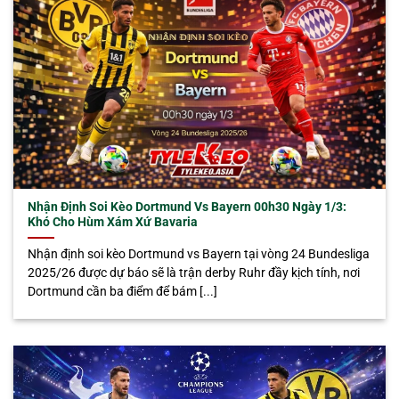
Nhận Định Soi Kèo Dortmund Vs Bayern 00h30 Ngày 1/3:
Khó Cho Hùm Xám Xứ Bavaria
Nhận định soi kèo Dortmund vs Bayern tại vòng 24 Bundesliga
2025/26 được dự báo sẽ là trận derby Ruhr đầy kịch tính, nơi
Dortmund cần ba điểm để bám [...]