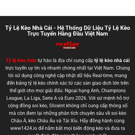
Tỷ Lệ Kèo Nhà Cái - Hệ Thống Dữ Liệu Tỷ Lệ Kèo
Trực Tuyến Hàng Đầu Việt Nam
Tỷ lệ kèo
Asia
tự hào là địa chỉ cung cấp
tỷ lệ kèo nhà cái
trực tuyến uy tín và nhanh chóng nhất tại Việt Nam. Chúng
tôi sử dụng công nghệ cập nhật dữ liệu Real-time, mang
đến bảng tỷ lệ kèo chính xác từ các sàn giao dịch lớn trên
thế giới cho mọi giải đấu: Ngoại hạng Anh, Champions
League, La Liga, Serie A và Euro 2026. Với sứ mệnh hỗ trợ
cộng đồng soi kèo, Sliceint không chỉ cung cấp thông số
mà còn đem lại những phân tích chuyên sâu về soi kèo
Châu Á, kèo Châu Âu và Tài Xỉu. Hãy đồng hành cùng
www1424.io
để nắm bắt mọi biến động kèo và đưa ra