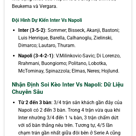
Beukema và Vergara.
Đội Hình Dự Kiến Inter Vs Napoli
Inter (3-5-2)
: Sommer; Bisseck, Akanji, Bastoni;
Luis Henrique, Barella, Calhanoglu, Zielinski,
Dimarco; Lautaro, Thuram.
Napoli (3-4-2-1)
: V.Milinkovic-Savic; Di Lorenzo,
Rrahmani, Buongiorno; Politano, Lobotka,
McTominay, Spinazzola; Elmas, Neres; Hojlund.
Nhận Định Soi Kèo Inter Vs Napoli: Dữ Liệu
Chuyên Sâu
Từ 2 đến 3 bàn
: 3/4 trận sân khách gần đây của
Napoli có 2 đến 3 bàn. Trong 4 trận vừa qua khi
Inter nhường 3/4 đến 1 ¼ bàn, 3 trận chấm dứt
với số bàn thắng nêu trên. Tương tự, 4/5 lần
chạm trán gần nhất giữa đôi bên ở Serie A cũng