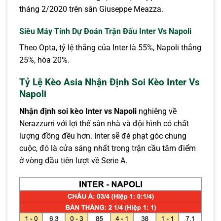
tháng 2/2020 trên sân Giuseppe Meazza.
Siêu Máy Tính Dự Đoán Trận Đấu Inter Vs Napoli
Theo Opta, tỷ lệ thắng của Inter là 55%, Napoli thắng
25%, hòa 20%.
Tỷ Lệ Kèo Asia Nhận Định Soi Kèo Inter Vs
Napoli
Nhận định soi kèo Inter vs Napoli
nghiêng về
Nerazzurri với lợi thế sân nhà và đội hình có chất
lượng đồng đều hơn. Inter sẽ đè phạt góc chung
cuộc, đó là cửa sáng nhất trong trận cầu tâm điểm
ở vòng đầu tiên lượt về Serie A.