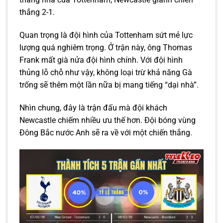
thắng 2-1.
Quan trọng là đội hình của Tottenham sứt mẻ lực
lượng quá nghiêm trọng. Ở trận này, ông Thomas
Frank mất già nửa đội hình chính. Với đội hình
thủng lỗ chỗ như vậy, không loại trừ khả năng Gà
trống sẽ thêm một lần nữa bị mang tiếng “dại nhà”.
Nhìn chung, đây là trận đấu mà đội khách
Newcastle chiếm nhiều ưu thế hơn. Đội bóng vùng
Đông Bắc nước Anh sẽ ra về với một chiến thắng.