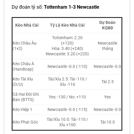
Dự đoán tỷ số:
Tottenham 1-3 Newcastle
Dự Đoán
Kèo Nhà Cái
Tỷ Lệ Kèo Nhà Cái
KQBĐ
Tottenham: 2.20
Kèo Châu Âu
(+120)
Newcastle
(1×2)
Hòa: 3.40 (+240)
thắng
Newcastle: 3.20 (+220)
Kèo Châu Á
Newcastle -0.0 (-110)
Newcastle -0.0
(Handicap)
Kèo Tài Xỉu
Tài/Xỉu 2.5: Tài -110 /
Tài 2.5
(O/U)
Xỉu -110
Cả Hai Đội Ghi
Yes: -130 / No: +110
Yes
Bàn (BTTS)
Kèo Hiệp 1
Newcastle -0.0 (-115)
Newcastle -0.0
Tài/Xỉu 10.0: Tài -110 /
Kèo Phạt Góc
Tài 10.0
Xỉu +100