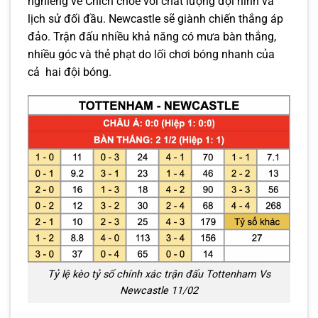
nghiêng về Chích chòe với chất lượng đội hình và
lịch sử đối đầu. Newcastle sẽ giành chiến thắng áp
đảo. Trận đấu nhiều khả năng có mưa bàn thắng,
nhiều góc và thẻ phạt do lối chơi bóng nhanh của
cả hai đội bóng.
Tỷ lệ kèo tỷ số chính xác trận đấu Tottenham Vs
Newcastle 11/02