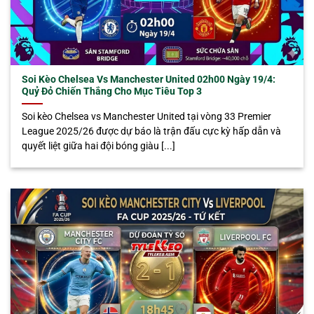
Soi Kèo Chelsea Vs Manchester United 02h00 Ngày 19/4:
Quỷ Đỏ Chiến Thắng Cho Mục Tiêu Top 3
Soi kèo Chelsea vs Manchester United tại vòng 33 Premier
League 2025/26 được dự báo là trận đấu cực kỳ hấp dẫn và
quyết liệt giữa hai đội bóng giàu [...]