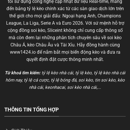
tôi sử dụng công nghệ cập nhật dữ liệu Real-time, mang
đến bảng tỷ lệ kèo chính xác từ các sàn giao dịch lớn trên
thế giới cho mọi giải đấu: Ngoại hạng Anh, Champions
League, La Liga, Serie A và Euro 2026. Với sứ mệnh hỗ trợ
cộng đồng soi kèo, Sliceint không chỉ cung cấp thông số
mà còn đem lại những phân tích chuyên sâu về soi kèo
Châu Á, kèo Châu Âu và Tài Xỉu. Hãy đồng hành cùng
www1424.io
để nắm bắt mọi biến động kèo và đưa ra
quyết định đặt cược thông minh nhất.
Từ khoá tìm kiếm:
tỷ lệ kèo nhà cái
, tỷ lệ kèo, tỷ lệ kèo nhà cái
hôm nay, tỷ lệ cá cược, tỷ lệ bóng đá, soi kèo, tin soi kèo, kèo
nhà cái, keonhacai, soi kèo nhà cái,...
THÔNG TIN TỔNG HỢP