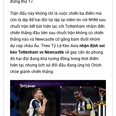
đứng thứ 17.
Trận đấu này không chỉ là cuộc chiến ba điểm mà
còn là dịp để hai đội tái lập lại niềm tin với NHM sau
chuỗi trận bết bát hiện tại, với Tottenham nhắm đến
chiến thắng đầu tiên sau chuỗi trận không có chiến
thắng nào và Newcastle cố gắng bám đuổi nhóm
dự cúp châu Âu. Theo Tỷ Lệ Kèo Asia
nhận định soi
kèo Tottenham vs Newcastle
sẽ gay cấn do phong
độ hai đội đang khá tương đồng trong thời điểm
hiện tại, nhưng lịch sử đối đầu đang ủng hộ Chích
chòe giành chiến thắng.