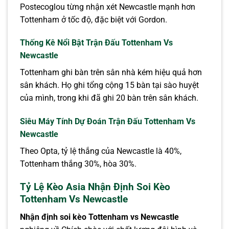
Postecoglou từng nhận xét Newcastle mạnh hơn
Tottenham ở tốc độ, đặc biệt với Gordon.
Thống Kê Nổi Bật Trận Đấu Tottenham Vs
Newcastle
Tottenham ghi bàn trên sân nhà kém hiệu quả hơn
sân khách. Họ ghi tổng cộng 15 bàn tại sào huyệt
của mình, trong khi đã ghi 20 bàn trên sân khách.
Siêu Máy Tính Dự Đoán Trận Đấu Tottenham Vs
Newcastle
Theo Opta, tỷ lệ thắng của Newcastle là 40%,
Tottenham thắng 30%, hòa 30%.
Tỷ Lệ Kèo Asia Nhận Định Soi Kèo
Tottenham Vs Newcastle
Nhận định soi kèo Tottenham vs Newcastle