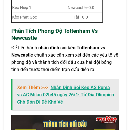
Kèo Hiệp 1
Newcastle -0.0
Kèo Phạt Góc
Tài 10.0
Phân Tích Phong Độ Tottenham Vs
Newcastle
Để tiến hành
nhận định soi kèo Tottenham vs
Newcastle
chuẩn xác cần xem xét đến các yếu tố về
phong độ và thành tích đối đầu của hai đội bóng
tính đến trước thời điểm trận đấu diễn ra.
Xem Thêm >>>
Nhận Định Soi Kèo AS Roma
vs AC Milan 02h45 ngày 26/1: Tử Địa Olimpico
Chờ Đón Đi Dễ Khó Về