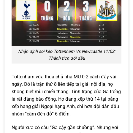
Nhận định soi kèo Tottenham Vs Newcastle 11/02:
Thành tích đối đầu
Tottenham vừa thua chủ nhà MU 0-2 cách đây vài
ngày. Đó là trận thứ 8 liên tiếp tại giải nội địa, họ
không biết mùi chiến thắng. Tình trạng của Gà trống
là rất đáng báo động. Họ đang xếp thứ 14 tại bảng
xếp hạng giải Ngoại hạng Anh, chỉ hơn đội dẫn đầu
nhóm “cầm đèn đỏ” 6 điểm.
Người xưa có câu “Gà cậy gần chuồng”. Nhưng với