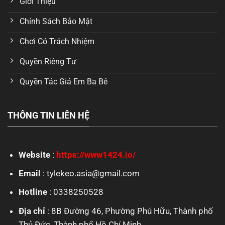
Giới Thiệu
Chính Sách Bảo Mật
Chơi Có Trách Nhiệm
Quyền Riêng Tư
Quyền Tác Giả Em Ba Bê
THÔNG TIN LIÊN HỆ
Website
:
https://www1424.io/
Email
:
tylekeo.asia@gmail.com
Hotline
: 0338250528
Địa chỉ
: 8B Đường 46, Phường Phú Hữu, Thành phố
Thủ Đức, Thành phố Hồ Chí Minh