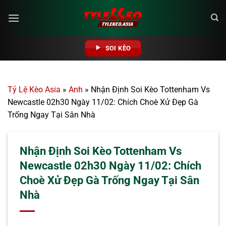
Bỏ
qua
nội
dung
SOI KÈO
Tỷ Lệ Kèo Asia
»
Anh
»
Nhận Định Soi Kèo Tottenham Vs
Newcastle 02h30 Ngày 11/02: Chích Choè Xử Đẹp Gà
Trống Ngay Tại Sân Nhà
Nhận Định Soi Kèo Tottenham Vs
Newcastle 02h30 Ngày 11/02: Chích
Choè Xử Đẹp Gà Trống Ngay Tại Sân
Nhà