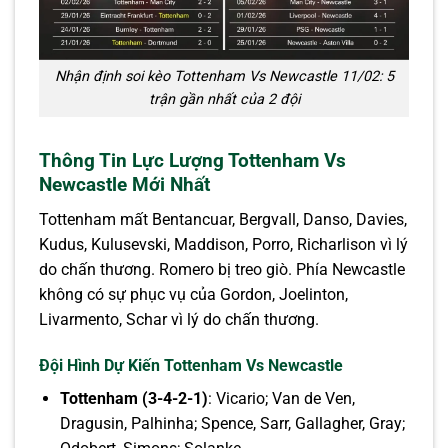
Nhận định soi kèo Tottenham Vs Newcastle 11/02: 5
trận gần nhất của 2 đội
Thông Tin Lực Lượng Tottenham Vs
Newcastle Mới Nhất
Tottenham mất Bentancuar, Bergvall, Danso, Davies,
Kudus, Kulusevski, Maddison, Porro, Richarlison vì lý
do chấn thương. Romero bị treo giò. Phía Newcastle
không có sự phục vụ của Gordon, Joelinton,
Livarmento, Schar vì lý do chấn thương.
Đội Hình Dự Kiến Tottenham Vs Newcastle
Tottenham (3-4-2-1)
: Vicario; Van de Ven,
Dragusin, Palhinha; Spence, Sarr, Gallagher, Gray;