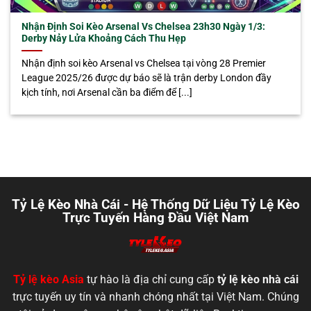
Nhận Định Soi Kèo Arsenal Vs Chelsea 23h30 Ngày 1/3:
Derby Nảy Lửa Khoảng Cách Thu Hẹp
Nhận định soi kèo Arsenal vs Chelsea tại vòng 28 Premier
League 2025/26 được dự báo sẽ là trận derby London đầy
kịch tính, nơi Arsenal cần ba điểm để [...]
Tỷ Lệ Kèo Nhà Cái - Hệ Thống Dữ Liệu Tỷ Lệ Kèo
Trực Tuyến Hàng Đầu Việt Nam
Tỷ lệ kèo
Asia
tự hào là địa chỉ cung cấp
tỷ lệ kèo nhà cái
trực tuyến uy tín và nhanh chóng nhất tại Việt Nam. Chúng