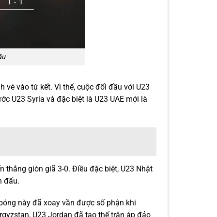
ầu
é vào tứ kết. Vì thế, cuộc đối đầu với U23
ớc U23 Syria và đặc biệt là U23 UAE mới là
 thắng giòn giã 3-0. Điều đặc biệt, U23 Nhật
n đấu.
i bóng này đã xoay vần được số phận khi
rgyzstan, U23 Jordan đã tạo thế trận áp đảo