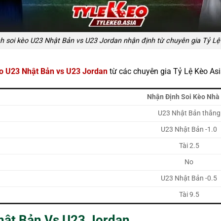
h soi kèo U23 Nhật Bản vs U23 Jordan nhận định từ chuyên gia Tỷ Lệ
èo U23 Nhật Bản vs U23 Jordan
từ các chuyên gia Tỷ Lệ Kèo Asi
Nhận Định Soi Kèo Nhà
U23 Nhật Bản thắng
U23 Nhật Bản -1.0
Tài 2.5
No
U23 Nhật Bản -0.5
Tài 9.5
hật Bản Vs U23 Jordan