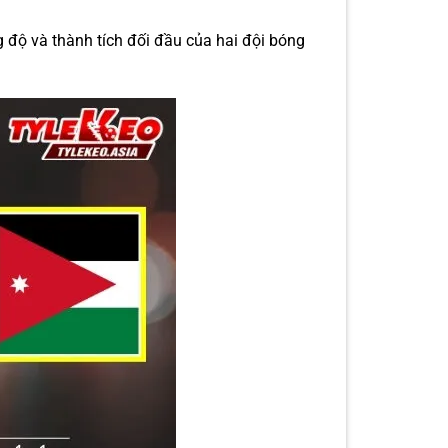
 độ và thành tích đối đầu của hai đội bóng