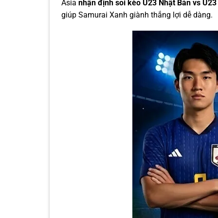
Asia
nhận định soi kèo U23 Nhật Bản vs U23
giúp Samurai Xanh giành thắng lợi dễ dàng.