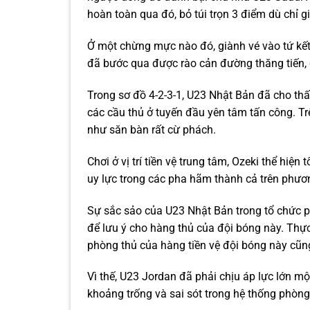
hoàn toàn qua đó, bỏ túi trọn 3 điểm dù chỉ 
Ở một chừng mực nào đó, giành vé vào tứ kết 
đã bước qua được rào cản đường thăng tiến, 
Trong sơ đồ 4-2-3-1, U23 Nhật Bản đã cho thấ
các cầu thủ ở tuyến đầu yên tâm tấn công. 
như săn bàn rất cừ phách.
Chơi ở vị trí tiền vệ trung tâm, Ozeki thể hiệ
uy lực trong các pha hãm thành cả trên phươn
Sự sắc sảo của U23 Nhật Bản trong tổ chức p
để lưu ý cho hàng thủ của đội bóng này. Thực 
phòng thủ của hàng tiền vệ đội bóng này cũn
Vì thế, U23 Jordan đã phải chịu áp lực lớn mộ
khoảng trống và sai sót trong hệ thống phòn