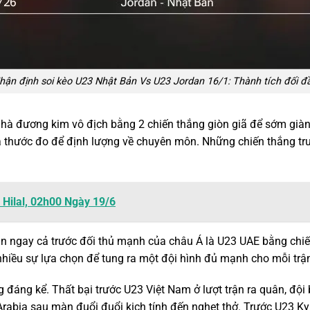
hận định soi kèo U23 Nhật Bản Vs U23 Jordan 16/1: Thành tích đối đ
 đương kim vô địch bằng 2 chiến thắng giòn giã để sớm giành v
là thước đo để định lượng về chuyên môn. Những chiến thắng trư
 Hilal, 02h00 Ngày 19/6
oàn ngay cả trước đối thủ mạnh của châu Á là U23 UAE bằng chiến
 nhiều sự lựa chọn để tung ra một đội hình đủ mạnh cho mỗi trậ
g đáng kể. Thất bại trước U23 Việt Nam ở lượt trận ra quân, độ
abia sau màn đuổi đuổi kịch tính đến nghẹt thở. Trước U23 Ky